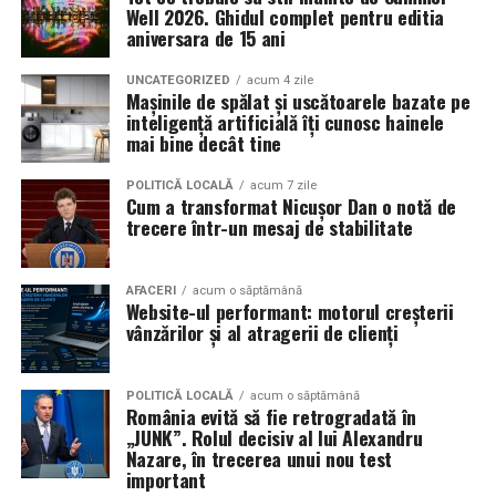
Well 2026. Ghidul complet pentru editia
aniversara de 15 ani
UNCATEGORIZED
acum 4 zile
Mașinile de spălat și uscătoarele bazate pe
inteligență artificială îți cunosc hainele
mai bine decât tine
POLITICĂ LOCALĂ
acum 7 zile
Cum a transformat Nicușor Dan o notă de
trecere într-un mesaj de stabilitate
AFACERI
acum o săptămână
Website-ul performant: motorul creșterii
vânzărilor și al atragerii de clienți
POLITICĂ LOCALĂ
acum o săptămână
România evită să fie retrogradată în
„JUNK”. Rolul decisiv al lui Alexandru
Nazare, în trecerea unui nou test
important