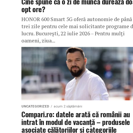
Cine spune că o zi de muncă durează do
opt ore?
HONOR 600 Smart 5G oferă autonomie de până 
trei zile pentru cele mai solicitante programe 
lucru. București, 22 iulie 2026 – Pentru mulți
oameni, ziua...
UNCATEGORIZED
acum 2 săptămâni
Compari.ro: datele arată că românii au
intrat în modul de vacanță – produsele
asociate călătoriilor și categoriile