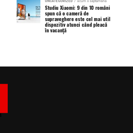
UNCATEGORIZED
acum o săptămână
Studiu Xiaomi: 9 din 10 români
spun că o cameră de
supraveghere este cel mai util
dispozitiv atunci când pleacă
în vacanță