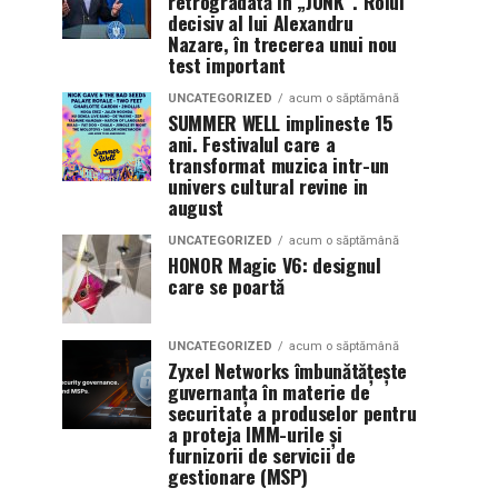
retrogradată în „JUNK”. Rolul
decisiv al lui Alexandru
Nazare, în trecerea unui nou
test important
UNCATEGORIZED
acum o săptămână
SUMMER WELL implineste 15
ani. Festivalul care a
transformat muzica intr-un
univers cultural revine in
august
UNCATEGORIZED
acum o săptămână
HONOR Magic V6: designul
care se poartă
UNCATEGORIZED
acum o săptămână
Zyxel Networks îmbunătățește
guvernanța în materie de
securitate a produselor pentru
a proteja IMM-urile și
furnizorii de servicii de
gestionare (MSP)