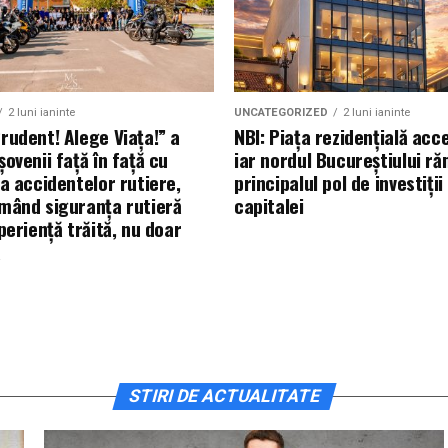
2 luni ianinte
UNCATEGORIZED
2 luni ianinte
rudent! Alege Viața!” a
NBI: Piața rezidențială acc
ovenii față în față cu
iar nordul Bucureștiului r
a accidentelor rutiere,
principalul pol de investiții 
mând siguranța rutieră
capitalei
periență trăită, nu doar
ă
STIRI DE ACTUALITATE