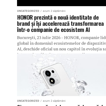
UNCATEGORIZED
acum 2 săptămâni
HONOR prezintă o nouă identitate de
brand și își accelerează transformarea
într-o companie de ecosistem AI
București, 23 iulie 2026 – HONOR, companie lid
global în domeniul ecosistemelor de dispoziti
AI, deschide oficial un nou capitol în evoluția s
internațională prin prezentarea noii...
UNCATEGORIZED
acum 2 săptămâni