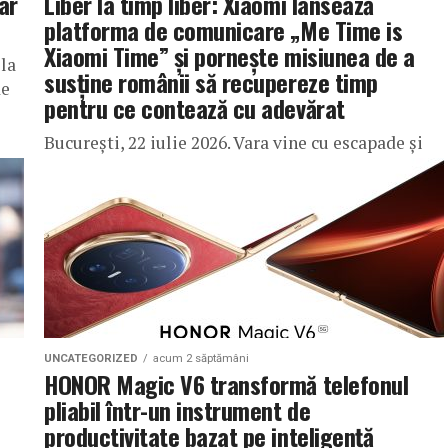
ar
Liber la timp liber: Xiaomi lansează
platforma de comunicare „Me Time is
Xiaomi Time” și pornește misiunea de a
la
susține românii să recupereze timp
de
pentru ce contează cu adevărat
București, 22 iulie 2026. Vara vine cu escapade și
concedii, însă, odată cu plecarea în vacanță, apar și
grijile pentru ce rămâne acasă. În această
perioadă,...
UNCATEGORIZED
acum 2 săptămâni
HONOR Magic V6 transformă telefonul
pliabil într-un instrument de
productivitate bazat pe inteligență