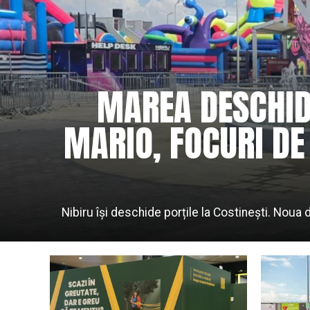
MAREA DESCHIDER
MARIO, FOCURI DE 
Nibiru își deschide porțile la Costinești. Noua