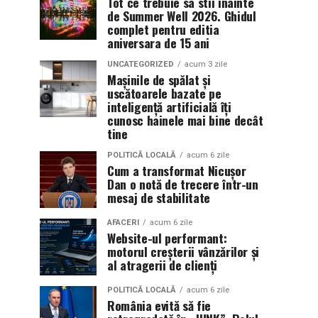
Tot ce trebuie sa stii inainte
de Summer Well 2026. Ghidul
complet pentru editia
aniversara de 15 ani
UNCATEGORIZED
acum 3 zile
Mașinile de spălat și
uscătoarele bazate pe
inteligență artificială îți
cunosc hainele mai bine decât
tine
POLITICĂ LOCALĂ
acum 6 zile
Cum a transformat Nicușor
Dan o notă de trecere într-un
mesaj de stabilitate
AFACERI
acum 6 zile
Website-ul performant:
motorul creșterii vânzărilor și
al atragerii de clienți
POLITICĂ LOCALĂ
acum 6 zile
România evită să fie