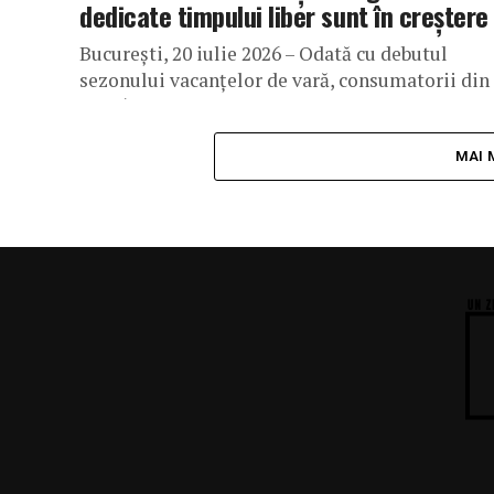
dedicate timpului liber sunt în creștere
București, 20 iulie 2026 – Odată cu debutul
sezonului vacanțelor de vară, consumatorii din
România se orientează tot mai mult către prod
pentru călătorit, activități de relaxare...
MAI 