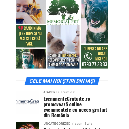
CELE MAI NOI ȘTIRI DIN IAȘI
AFACERI
acum o zi
EvenimenteGratuite.ro
promovează online
evenimentele cu acces gratuit
din România
UNCATEGORIZED
acum 3 zile