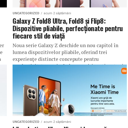
UNCATEGORIZED
acum 2 săptămâni
Galaxy Z Fold8 Ultra, Fold8 și Flip8:
Dispozitive pliabile, perfecționate pentru
fiecare stil de viață
er
Noua serie Galaxy Z deschide un nou capitol în
ve
lumea dispozitivelor pliabile, oferind trei
a
experiențe distincte concepute pentru
productivitate maximă, descoperiri captivante și
exprimare personală București,...
UNCATEGORIZED
acum 2 săptămâni