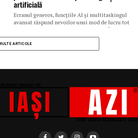
artificială
Ecranul generos, funcțiile AI și multitaskingul
avansat răspund nevoilor unui mod de lucru tot
use
mai dinamic. București, 21 iulie 2026 – Într-o zi
obișnuită de lucru, concentrarea...
MULTE ARTICOLE