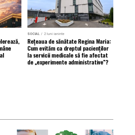
SOCIAL
2 luni ianinte
elerează,
Rețeaua de sănătate Regina Maria:
ămâne
Cum evităm ca dreptul pacienților
al
la servicii medicale să fie afectat
de „experimente administrative”?