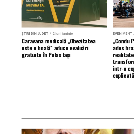
ȘTIRI DIN JUDEȚ
2 luni ianinte
EVENIMENT
Caravana medicală „Obezitatea
„Condu P
este o boală” aduce evaluări
adus braș
gratuite în Palas Iași
realitate
transfor
într-o ex
explicat