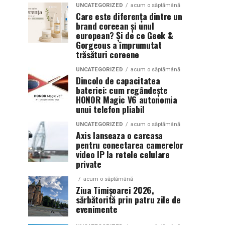
UNCATEGORIZED
acum o săptămână
Care este diferența dintre un
brand coreean și unul
european? Și de ce Geek &
Gorgeous a împrumutat
trăsături coreene
UNCATEGORIZED
acum o săptămână
Dincolo de capacitatea
bateriei: cum regândește
HONOR Magic V6 autonomia
unui telefon pliabil
UNCATEGORIZED
acum o săptămână
Axis lanseaza o carcasa
pentru conectarea camerelor
video IP la retele celulare
private
acum o săptămână
Ziua Timișoarei 2026,
sărbătorită prin patru zile de
evenimente