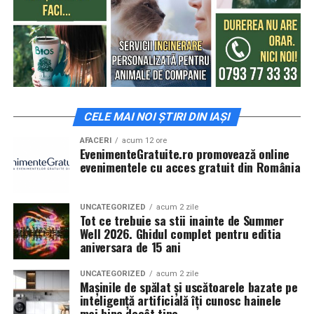
CELE MAI NOI ȘTIRI DIN IAȘI
AFACERI
acum 12 ore
EvenimenteGratuite.ro promovează online
evenimentele cu acces gratuit din România
UNCATEGORIZED
acum 2 zile
Tot ce trebuie sa stii inainte de Summer
Well 2026. Ghidul complet pentru editia
aniversara de 15 ani
UNCATEGORIZED
acum 2 zile
Mașinile de spălat și uscătoarele bazate pe
inteligență artificială îți cunosc hainele
mai bine decât tine