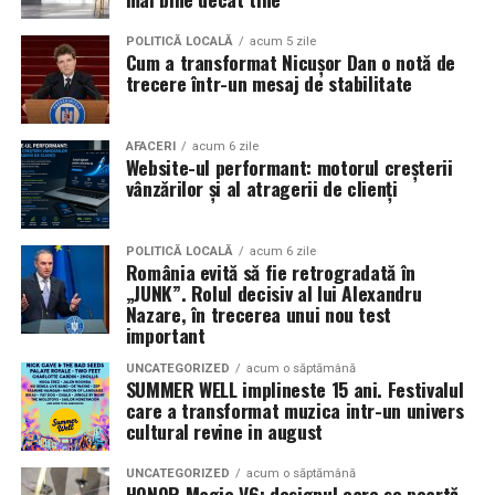
POLITICĂ LOCALĂ
acum 5 zile
Cum a transformat Nicușor Dan o notă de
trecere într-un mesaj de stabilitate
AFACERI
acum 6 zile
Website-ul performant: motorul creșterii
vânzărilor și al atragerii de clienți
POLITICĂ LOCALĂ
acum 6 zile
România evită să fie retrogradată în
„JUNK”. Rolul decisiv al lui Alexandru
Nazare, în trecerea unui nou test
important
UNCATEGORIZED
acum o săptămână
SUMMER WELL implineste 15 ani. Festivalul
care a transformat muzica intr-un univers
cultural revine in august
UNCATEGORIZED
acum o săptămână
HONOR Magic V6: designul care se poartă