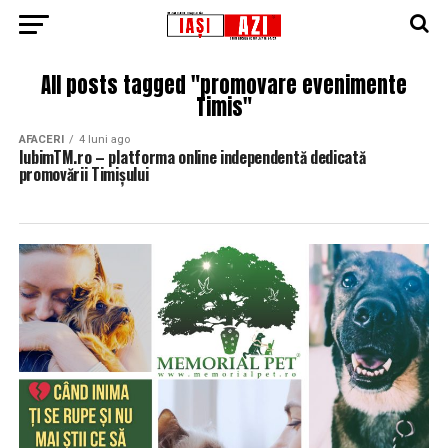
All posts tagged "promovare evenimente
Timis"
AFACERI
4 luni ago
IubimTM.ro – platforma online independentă dedicată
promovării Timișului