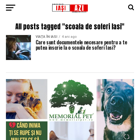
All posts tagged "scoala de soferi Iasi"
VIAȚA ÎN IASI
4 ani ago
Care sunt documentele necesare pentru a te
putea inscrie la o scoala de soferi Iasi?