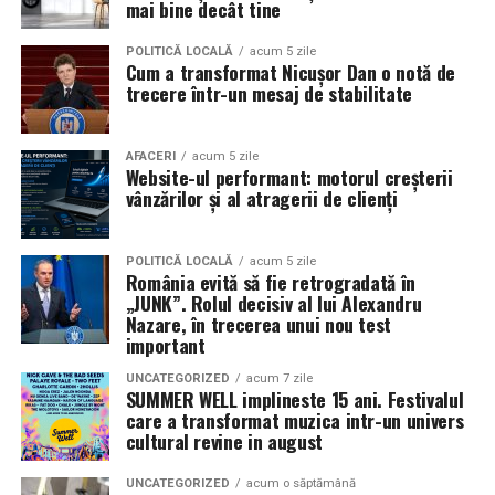
mai bine decât tine
POLITICĂ LOCALĂ
acum 5 zile
Cum a transformat Nicușor Dan o notă de
trecere într-un mesaj de stabilitate
AFACERI
acum 5 zile
Website-ul performant: motorul creșterii
vânzărilor și al atragerii de clienți
POLITICĂ LOCALĂ
acum 5 zile
România evită să fie retrogradată în
„JUNK”. Rolul decisiv al lui Alexandru
Nazare, în trecerea unui nou test
important
UNCATEGORIZED
acum 7 zile
SUMMER WELL implineste 15 ani. Festivalul
care a transformat muzica intr-un univers
cultural revine in august
UNCATEGORIZED
acum o săptămână