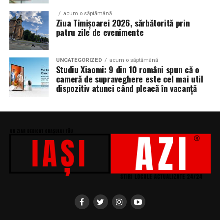
acum o săptămână
Ziua Timișoarei 2026, sărbătorită prin
patru zile de evenimente
UNCATEGORIZED
acum o săptămână
Studiu Xiaomi: 9 din 10 români spun că o
cameră de supraveghere este cel mai util
dispozitiv atunci când pleacă în vacanță