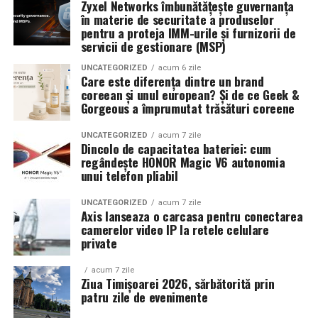
Zyxel Networks îmbunătățește guvernanța
în materie de securitate a produselor
pentru a proteja IMM-urile și furnizorii de
servicii de gestionare (MSP)
UNCATEGORIZED
acum 6 zile
Care este diferența dintre un brand
coreean și unul european? Și de ce Geek &
Gorgeous a împrumutat trăsături coreene
UNCATEGORIZED
acum 7 zile
Dincolo de capacitatea bateriei: cum
regândește HONOR Magic V6 autonomia
unui telefon pliabil
UNCATEGORIZED
acum 7 zile
Axis lanseaza o carcasa pentru conectarea
camerelor video IP la retele celulare
private
acum 7 zile
Ziua Timișoarei 2026, sărbătorită prin
patru zile de evenimente