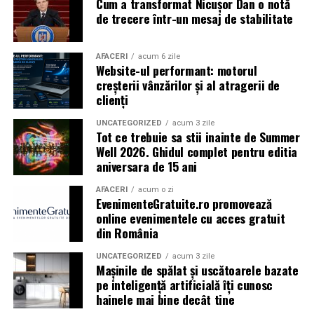
Cum a transformat Nicușor Dan o notă
Caravana
„În pielea mea”
ajunge la
Cinema City
de trecere într-un mesaj de stabilitate
Shopping City Ploiești, pe 18 februarie,
de la 18:30, la
proiecția specială introdusă de regizorul
Paul Decu
,
alături de actorii
Ioana State, Vlad și Oana Gherman,
AFACERI
acum 6 zile
Website-ul performant: motorul
Azaleea Necula și Gabriel Vatavu.
creșterii vânzărilor și al atragerii de
clienți
O comedie actuală și spumoasă, filmul
„În pielea
mea”
este distribuit de T.R.I.B.E. Films.
UNCATEGORIZED
acum 3 zile
Tot ce trebuie sa stii inainte de Summer
Well 2026. Ghidul complet pentru editia
TRAILER:
https://bit.ly/InPieleaMea
aniversara de 15 ani
Site oficial:
inpieleamea.ro
AFACERI
acum o zi
EvenimenteGratuite.ro promovează
Mai multe detalii, imagini de la filmări, fragmente din
online evenimentele cu acces gratuit
film, declarații din partea actorilor și informații despre
din România
concursuri sunt disponibile pe paginile social media ale
filmului de
Facebook
,
Instagram
,
TikTok
.
UNCATEGORIZED
acum 3 zile
Mașinile de spălat și uscătoarele bazate
pe inteligență artificială îți cunosc
Adrian Pădurețu semnează imaginea filmului. De sunet
hainele mai bine decât tine
s-a ocupat Bogdan Ivanovici, de scenografie Anca