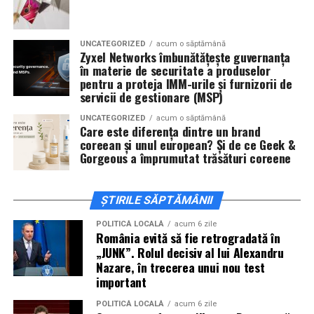
invitați la film alături de regizorul
Paul Decu
și de
actorii
Sergiu Costache, Vlad si Oana Gherman,
UNCATEGORIZED
acum o săptămână
Alexandra Răduță.
Zyxel Networks îmbunătățește guvernanța
în materie de securitate a produselor
Cineplexx Băneasa Shopping City
pentru a proteja IMM-urile și furnizorii de
servicii de gestionare (MSP)
București
găzduiește o proiecție specială în prezența
întregii echipe pe
15 februarie, de la 17:30.
UNCATEGORIZED
acum o săptămână
Care este diferența dintre un brand
coreean și unul european? Și de ce Geek &
În
Craiova
, regizorul
Paul Decu
și actorii
Sergiu
Gorgeous a împrumutat trăsături coreene
Costache, Azaleea Necula și Oana Gherman
vor
ajunge la cinematograful
Inspire VIP Electroputere
Mall pe 16 februarie de la ora 18:00
.
ȘTIRILE SĂPTĂMÂNII
Actorii
Vlad Gherman, Oana Gherman și Ioana
POLITICĂ LOCALĂ
acum 6 zile
România evită să fie retrogradată în
Ginghină
vin la întâlnirea cu publicul din
Cinema City
„JUNK”. Rolul decisiv al lui Alexandru
Vivo! Pitești pe 17 februarie, de la 18:30
și vor
Nazare, în trecerea unui nou test
participa la o discuție după proiecție, alături de
important
regizorul
Paul Decu.
POLITICĂ LOCALĂ
acum 6 zile