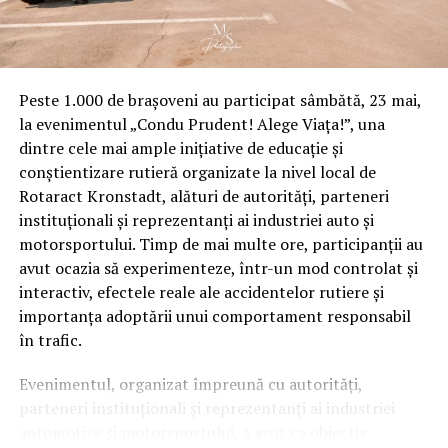
Cutiile poștale nu sunt utilizate numai pentru primirea
plicurilor importante sau orice alt tip de corespondență
scrisă, ci și pentru a putea primi diferite materiale
publicitare la care adesea suntem abonați. Broșuri,
Peste 1.000 de brașoveni au participat sâmbătă, 23 mai,
reclame, pliante de la diverse restaurante, reviste sau
la evenimentul „Condu Prudent! Alege Viața!”, una
ziare, fiecare dintre acestea își va găsi locul într-o cutie
dintre cele mai ample inițiative de educație și
poștală și vor fi păstrate în siguranță.
conștientizare rutieră organizate la nivel local de
Rotaract Kronstadt, alături de autorități, parteneri
instituționali și reprezentanți ai industriei auto și
motorsportului. Timp de mai multe ore, participanții au
Cutii poștale bloc – o modalitate
avut ocazia să experimenteze, într-un mod controlat și
interactiv, efectele reale ale accidentelor rutiere și
excelentă pentru primirea
importanța adoptării unui comportament responsabil
în trafic.
scrisorilor
Evenimentul, organizat împreună cu autorități,
parteneri instituționali și reprezentanți ai industriei
automotive și motorsportului, a avut ca obiectiv
O cutie poștală este cea mai bună modalitate de a primi