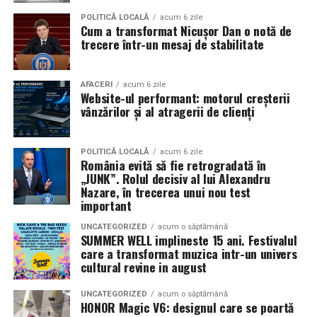
Pe
11 februarie
va avea loc proiecția specială
„În pielea
POLITICĂ LOCALĂ
acum 6 zile
Cum a transformat Nicușor Dan o notă de
mea”
de la
Cinema City din City Park Constanța
,
de la
trecere într-un mesaj de stabilitate
18:30
, unde
regizorul Paul Decu și actrița Azaleea
Necula
, originari din Constanța și împrejurimi, vor
prezenta filmul alături de colegii lor
Ioana State,
AFACERI
acum 6 zile
Website-ul performant: motorul creșterii
Alexandra Răduță și Gabriel Vatavu.
vânzărilor și al atragerii de clienți
Cinema City Shopping City Galați
invită spectatorii
pe
12 februarie de la 18:30
la întâlnirea cu actrițele
Ioana
POLITICĂ LOCALĂ
acum 6 zile
România evită să fie retrogradată în
State și Azaleea Necula și regizorul Paul Decu.
„JUNK”. Rolul decisiv al lui Alexandru
Nazare, în trecerea unui nou test
Pe 13 februarie la ora 18:30
, spectatorii din
Iași
sunt
important
invitați la proiecția specială din
Cinema City Iulius
UNCATEGORIZED
acum o săptămână
Mall
, alături de regizorul
Paul Decu
și de
SUMMER WELL implineste 15 ani. Festivalul
actorii
Gabriel Vatavu, Sergiu Costache, Azaleea
care a transformat muzica intr-un univers
cultural revine in august
Necula, Alexandra Răduță.
UNCATEGORIZED
acum o săptămână
De „Ziua Îndrăgostiților”, pe
14 februarie, în Cinema
HONOR Magic V6: designul care se poartă
City Iulius Mall Suceava, de la 18:30
, spectatorii sunt