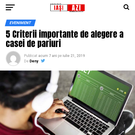
EVENIMENT
5 Criterii importante de alegere a
casei de pariuri
Publicat
acum 7 ani
pe
iulie 21, 2019
De
Deny