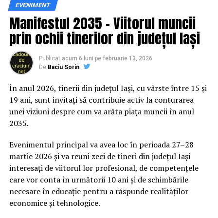
Siguranța rutieră, adusă mai
EVENIMENT
Manifestul 2035 – Viitorul muncii
aproape de comunitate
prin ochii tinerilor din județul Iași
Datele privind accidentele rutiere din România continuă
să evidențieze necesitatea unor inițiative de educație și
Publicat
acum 6 luni
pe
februarie 13, 2026
De
Baciu Sorin
prevenție. În 2025, peste 3.000 de persoane au fost
rănite grav în accidente rutiere, iar mai mult de 1.300 și-
În anul 2026, tinerii din județul Iași, cu vârste între 15 și
au pierdut viața pe șoselele din țară.
19 ani, sunt invitați să contribuie activ la conturarea
unei viziuni despre cum va arăta piața muncii în anul
În acest context, campania „Condu Prudent! Alege
2035.
Viața!” își propune să transforme informația teoretică
într-o experiență directă, prin simulări și demonstrații
Evenimentul principal va avea loc în perioada 27–28
care îi ajută pe participanți să înțeleagă concret
martie 2026 și va reuni zeci de tineri din județul Iași
impactul deciziilor luate în trafic.
interesați de viitorul lor profesional, de competențele
care vor conta în următorii 10 ani și de schimbările
Comunitatea și colaborarea
necesare în educație pentru a răspunde realităților
economice și tehnologice.
dintre instituții fac diferența