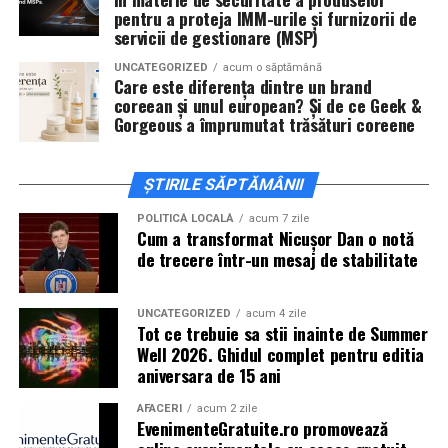
Cineplexx Băneasa Shopping City
pentru a proteja IMM-urile și furnizorii de
servicii de gestionare (MSP)
București
găzduiește o proiecție specială în prezența
întregii echipe pe
15 februarie, de la 17:30.
UNCATEGORIZED
acum o săptămână
Care este diferența dintre un brand
coreean și unul european? Și de ce Geek &
În
Craiova
, regizorul
Paul Decu
și actorii
Sergiu
Gorgeous a împrumutat trăsături coreene
Costache, Azaleea Necula și Oana Gherman
vor
ajunge la cinematograful
Inspire VIP Electroputere
Mall pe 16 februarie de la ora 18:00
.
ȘTIRILE SĂPTĂMÂNII
Actorii
Vlad Gherman, Oana Gherman și Ioana
POLITICĂ LOCALĂ
acum 7 zile
Cum a transformat Nicușor Dan o notă
Ginghină
vin la întâlnirea cu publicul din
Cinema City
de trecere într-un mesaj de stabilitate
Vivo! Pitești pe 17 februarie, de la 18:30
și vor
participa la o discuție după proiecție, alături de
regizorul
Paul Decu.
UNCATEGORIZED
acum 4 zile
Tot ce trebuie sa stii inainte de Summer
Well 2026. Ghidul complet pentru editia
Caravana
„În pielea mea”
ajunge la
Cinema City
aniversara de 15 ani
Shopping City Ploiești, pe 18 februarie,
de la 18:30, la
proiecția specială introdusă de regizorul
Paul Decu
,
AFACERI
acum 2 zile
EvenimenteGratuite.ro promovează
alături de actorii
Ioana State, Vlad și Oana Gherman,