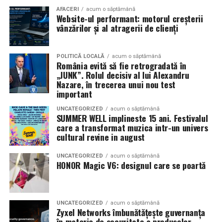
prezenta filmul alături de colegii lor
Ioana State,
AFACERI
acum o săptămână
Website-ul performant: motorul creșterii
Alexandra Răduță și Gabriel Vatavu.
vânzărilor și al atragerii de clienți
Cinema City Shopping City Galați
invită spectatorii
pe
12 februarie de la 18:30
la întâlnirea cu actrițele
Ioana
POLITICĂ LOCALĂ
acum o săptămână
România evită să fie retrogradată în
State și Azaleea Necula și regizorul Paul Decu.
„JUNK”. Rolul decisiv al lui Alexandru
Nazare, în trecerea unui nou test
Pe 13 februarie la ora 18:30
, spectatorii din
Iași
sunt
important
invitați la proiecția specială din
Cinema City Iulius
UNCATEGORIZED
acum o săptămână
Mall
, alături de regizorul
Paul Decu
și de
SUMMER WELL implineste 15 ani. Festivalul
actorii
Gabriel Vatavu, Sergiu Costache, Azaleea
care a transformat muzica intr-un univers
cultural revine in august
Necula, Alexandra Răduță.
UNCATEGORIZED
acum o săptămână
De „Ziua Îndrăgostiților”, pe
14 februarie, în Cinema
HONOR Magic V6: designul care se poartă
City Iulius Mall Suceava, de la 18:30
, spectatorii sunt
invitați la film alături de regizorul
Paul Decu
și de
actorii
Sergiu Costache, Vlad si Oana Gherman,
UNCATEGORIZED
acum o săptămână
Alexandra Răduță.
Zyxel Networks îmbunătățește guvernanța
în materie de securitate a produselor