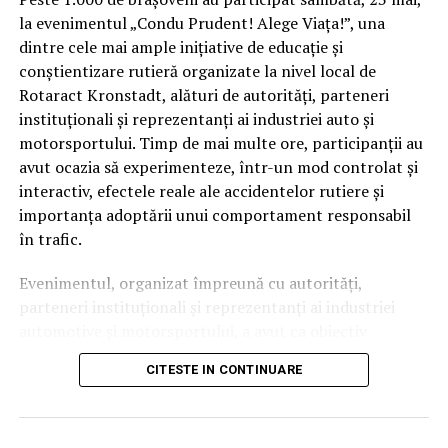
la evenimentul „Condu Prudent! Alege Viața!”, una
NU RATATI
CCR a decis, în unanimitate, că domnul Costică Iohannis
dintre cele mai ample inițiative de educație și
a pus o întrebare de ratat
conștientizare rutieră organizate la nivel local de
Rotaract Kronstadt, alături de autorități, parteneri
instituționali și reprezentanți ai industriei auto și
motorsportului. Timp de mai multe ore, participanții au
avut ocazia să experimenteze, într-un mod controlat și
interactiv, efectele reale ale accidentelor rutiere și
importanța adoptării unui comportament responsabil
în trafic.
Evenimentul, organizat împreună cu autorități,
parteneri instituționali și reprezentanți ai industriei
automotive și motorsportului, a avut ca obiectiv
principal transformarea prevenției într-o experiență
CITESTE IN CONTINUARE
practică și accesibilă publicului larg.