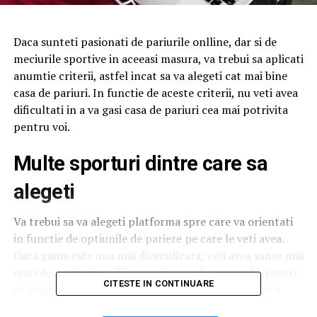
Daca sunteti pasionati de pariurile onlline, dar si de
meciurile sportive in aceeasi masura, va trebui sa aplicati
anumtie criterii, astfel incat sa va alegeti cat mai bine
casa de pariuri. In functie de aceste criterii, nu veti avea
dificultati in a va gasi casa de pariuri cea mai potrivita
pentru voi.
Multe sporturi dintre care sa
alegeti
Va trebui sa va alegeti platforma spre care va orientati
in functie de optiunile de pariere pe care le veti avea.
Daca gama este una mai diversificata, veti avea sanse mai
mari de a prinde un bilet castigator. De exemplu, puteti
CITESTE IN CONTINUARE
sa alegeti o casa dde pariuri precum Betano, aceasta
punandu-va la dispozitie mai multe nise de interes, pe