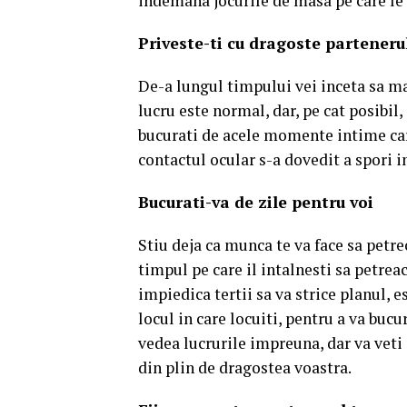
indemana jocurile de masa pe care le u
Priveste-ti cu dragoste partener
De-a lungul timpului vei inceta sa mai
lucru este normal, dar, pe cat posibil,
bucurati de acele momente intime care
contactul ocular s-a dovedit a spori i
Bucurati-va de zile pentru voi
Stiu deja ca munca te va face sa petr
timpul pe care il intalnesti sa petre
impiedica tertii sa va strice planul, 
locul in care locuiti, pentru a va buc
vedea lucrurile impreuna, dar va veti 
din plin de dragostea voastra.