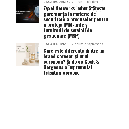
UNCATEGORIZED
acum o săptămână
Zyxel Networks îmbunătățește
guvernanța în materie de
securitate a produselor pentru
a proteja IMM-urile și
furnizorii de servicii de
gestionare (MSP)
UNCATEGORIZED
acum o săptămână
Care este diferența dintre un
brand coreean și unul
european? Și de ce Geek &
Gorgeous a împrumutat
trăsături coreene