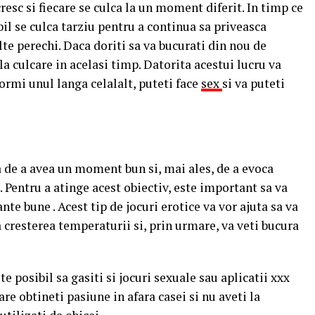
resc si fiecare se culca la un moment diferit. In timp ce
il se culca tarziu pentru a continua sa priveasca
te perechi. Daca doriti sa va bucurati din nou de
la culcare in acelasi timp. Datorita acestui lucru va
dormi unul langa celalalt, puteti face
sex
si va puteti
a de a avea un moment bun si, mai ales, de a evoca
a. Pentru a atinge acest obiectiv, este important sa va
te bune . Acest tip de jocuri erotice va vor ajuta sa va
a cresterea temperaturii si, prin urmare, va veti bucura
te posibil sa gasiti si jocuri sexuale sau aplicatii xxx
re obtineti pasiune in afara casei si nu aveti la