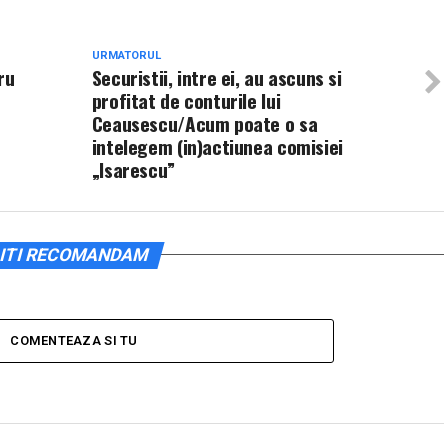
URMATORUL
ru
Securistii, intre ei, au ascuns si
profitat de conturile lui
Ceausescu/Acum poate o sa
intelegem (in)actiunea comisiei
„Isarescu”
ITI RECOMANDAM
COMENTEAZA SI TU