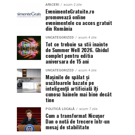
AFACERI
acum 2 zile
EvenimenteGratuite.ro
promovează online
evenimentele cu acces gratuit
din România
UNCATEGORIZED
acum 4 zile
Tot ce trebuie sa stii inainte
de Summer Well 2026. Ghidul
complet pentru editia
aniversara de 15 ani
UNCATEGORIZED
acum 4 zile
Mașinile de spălat și
uscătoarele bazate pe
inteligență artificială îți
cunosc hainele mai bine decât
tine
POLITICĂ LOCALĂ
acum 7 zile
Cum a transformat Nicușor
Dan o notă de trecere într-un
mesaj de stabilitate