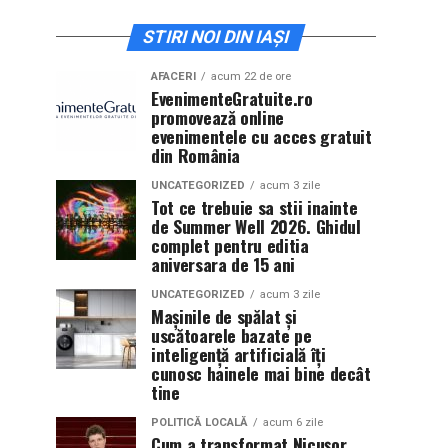
STIRI NOI DIN IAȘI
AFACERI
acum 22 de ore
EvenimenteGratuite.ro
promovează online
evenimentele cu acces gratuit
din România
UNCATEGORIZED
acum 3 zile
Tot ce trebuie sa stii inainte
de Summer Well 2026. Ghidul
complet pentru editia
aniversara de 15 ani
UNCATEGORIZED
acum 3 zile
Mașinile de spălat și
uscătoarele bazate pe
inteligență artificială îți
cunosc hainele mai bine decât
tine
POLITICĂ LOCALĂ
acum 6 zile
Cum a transformat Nicușor