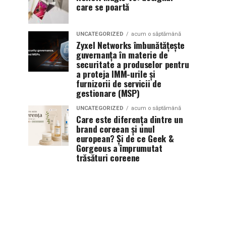
care se poartă
UNCATEGORIZED
acum o săptămână
Zyxel Networks îmbunătățește
guvernanța în materie de
securitate a produselor pentru
a proteja IMM-urile și
furnizorii de servicii de
gestionare (MSP)
UNCATEGORIZED
acum o săptămână
Care este diferența dintre un
brand coreean și unul
european? Și de ce Geek &
Gorgeous a împrumutat
trăsături coreene