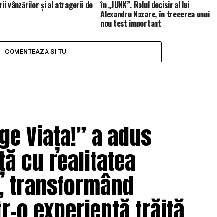
ii vânzărilor și al atragerii de
în „JUNK”. Rolul decisiv al lui
Alexandru Nazare, în trecerea unui
nou test important
COMENTEAZA SI TU
ge Viața!” a adus
ță cu realitatea
e, transformând
r-o experiență trăită,