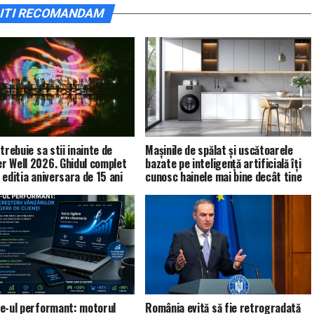
ITI RECOMANDAM
trebuie sa stii inainte de
Mașinile de spălat și uscătoarele
 Well 2026. Ghidul complet
bazate pe inteligență artificială îți
 editia aniversara de 15 ani
cunosc hainele mai bine decât tine
e-ul performant: motorul
România evită să fie retrogradată