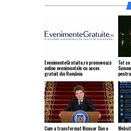
EvenimenteGratuite.ro promovează
Tot ce 
online evenimentele cu acces
Summer
gratuit din România
pentru
Cum a transformat Nicușor Dan o
Websit