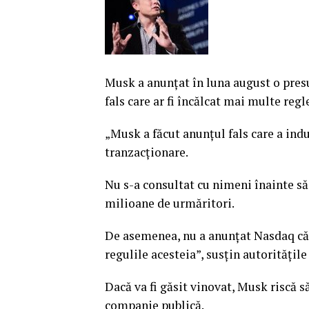
Musk a anunţat în luna august o presu
fals care ar fi încălcat mai multe regl
„Musk a făcut anunţul fals care a ind
tranzacţionare.
Nu s-a consultat cu nimeni înainte să
milioane de urmăritori.
De asemenea, nu a anunţat Nasdaq că 
regulile acesteia”, susţin autorităţile
Dacă va fi găsit vinovat, Musk riscă 
companie publică.