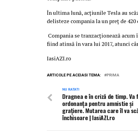
În ultima lună, acţiunile Tesla au sc
delisteze compania la un preţ de 420 
Compania se tranzacţionează acum în 
fiind atinsă în vara lui 2017, atunci c
IasiAZI.ro
ARTICOLE PE ACEIASI TEMA:
PRIMA
NU RATATI
Dragnea e în criză de timp. Va 
ordonanța pentru amnistie și
grațiere. Mutarea care îl va sc
închisoare | IasiAZI.ro