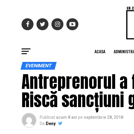
ACASA
ADMINISTRA
EVENIMENT
Antreprenorul a 
Riscă sancțiuni g
Publicat
acum 8 ani
pe
septembrie 28, 2018
De
Deny