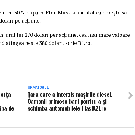
ăzut cu 30%, după ce Elon Musk a anunţat că doreşte să
dolari pe acţiune.
jurul lui 270 dolari per acţiune, cea mai mare valoare
ând atingea peste 380 dolari, scrie B1.ro.
URMATORUL
forţa
Ţara care a interzis maşinile diesel.
Oamenii primesc bani pentru a-şi
ăpa de
schimba automobilele | IasiAZI.ro