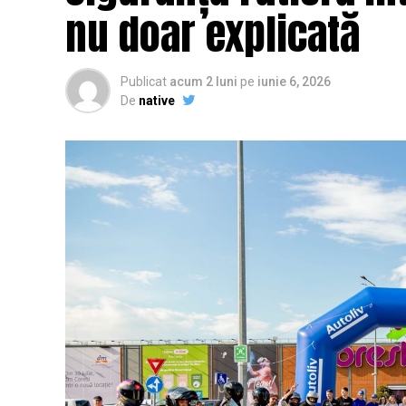
nu doar explicată
Publicat
acum 2 luni
pe
iunie 6, 2026
De
native