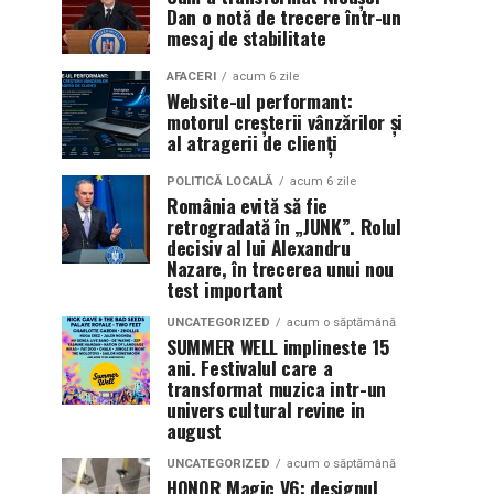
Dan o notă de trecere într-un
mesaj de stabilitate
AFACERI
acum 6 zile
Website-ul performant:
motorul creșterii vânzărilor și
al atragerii de clienți
POLITICĂ LOCALĂ
acum 6 zile
România evită să fie
retrogradată în „JUNK”. Rolul
decisiv al lui Alexandru
Nazare, în trecerea unui nou
test important
UNCATEGORIZED
acum o săptămână
SUMMER WELL implineste 15
ani. Festivalul care a
transformat muzica intr-un
univers cultural revine in
august
UNCATEGORIZED
acum o săptămână
HONOR Magic V6: designul