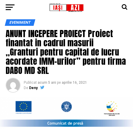
EVENIMENT
ANUNT INCEPERE PROIECT Proiect
finantat in cadrul masurii
,,Granturi pentru capital de lucru
acordate IMM-urilor” pentru firma
DABO MD SRL
Publicat
acum 5 ani
pe
aprilie 16, 2021
De
Deny