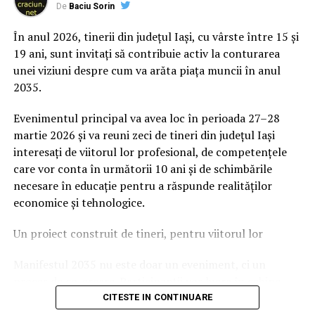
De
Baciu Sorin
prevenție. În 2025, peste 3.000 de persoane au fost
rănite grav în accidente rutiere, iar mai mult de 1.300 și-
În anul 2026, tinerii din județul Iași, cu vârste între 15 și
au pierdut viața pe șoselele din țară.
19 ani, sunt invitați să contribuie activ la conturarea
unei viziuni despre cum va arăta piața muncii în anul
În acest context, campania „Condu Prudent! Alege
2035.
Viața!” își propune să transforme informația teoretică
într-o experiență directă, prin simulări și demonstrații
Evenimentul principal va avea loc în perioada 27–28
care îi ajută pe participanți să înțeleagă concret
martie 2026 și va reuni zeci de tineri din județul Iași
impactul deciziilor luate în trafic.
interesați de viitorul lor profesional, de competențele
care vor conta în următorii 10 ani și de schimbările
Comunitatea și colaborarea
necesare în educație pentru a răspunde realităților
economice și tehnologice.
dintre instituții fac diferența
Un proiect construit de tineri, pentru viitorul lor
Unul dintre cele mai importante elemente ale
evenimentului a fost colaborarea dintre voluntari,
Manifestul 2035 nu este doar un eveniment, ci un
autorități și partenerii implicați în proiect. Participanții
proces de co-creare. Participanții vor lucra în echipe,
au avut acces la demonstrații realizate de reprezentanții
vor analiza tendințe și vor formula o declarație a
CITESTE IN CONTINUARE
ISU Brașov, experiențe VR care simulează efectele