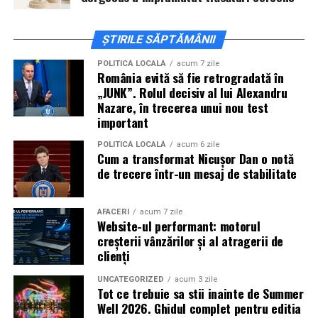
ajunge la cinematograful
Inspire VIP Electroputere
Mall pe 16 februarie de la ora 18:00
.
ȘTIRILE SĂPTĂMÂNII
Actorii
Vlad Gherman, Oana Gherman și Ioana
POLITICĂ LOCALĂ
acum 7 zile
România evită să fie retrogradată în
Ginghină
vin la întâlnirea cu publicul din
Cinema City
„JUNK”. Rolul decisiv al lui Alexandru
Vivo! Pitești pe 17 februarie, de la 18:30
și vor
Nazare, în trecerea unui nou test
participa la o discuție după proiecție, alături de
important
regizorul
Paul Decu.
POLITICĂ LOCALĂ
acum 6 zile
Cum a transformat Nicușor Dan o notă
Caravana
„În pielea mea”
ajunge la
Cinema City
de trecere într-un mesaj de stabilitate
Shopping City Ploiești, pe 18 februarie,
de la 18:30, la
proiecția specială introdusă de regizorul
Paul Decu
,
alături de actorii
Ioana State, Vlad și Oana Gherman,
AFACERI
acum 7 zile
Website-ul performant: motorul
Azaleea Necula și Gabriel Vatavu.
creșterii vânzărilor și al atragerii de
clienți
O comedie actuală și spumoasă, filmul
„În pielea
mea”
este distribuit de T.R.I.B.E. Films.
UNCATEGORIZED
acum 3 zile
Tot ce trebuie sa stii inainte de Summer
Well 2026. Ghidul complet pentru editia
TRAILER:
https://bit.ly/InPieleaMea