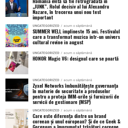
România evită să fie retrogradată în
State și Azaleea Necula și regizorul Paul Decu.
„JUNK”. Rolul decisiv al lui Alexandru
Nazare, în trecerea unui nou test
Pe 13 februarie la ora 18:30
, spectatorii din
Iași
sunt
important
invitați la proiecția specială din
Cinema City Iulius
UNCATEGORIZED
acum o săptămână
Mall
, alături de regizorul
Paul Decu
și de
SUMMER WELL implineste 15 ani. Festivalul
actorii
Gabriel Vatavu, Sergiu Costache, Azaleea
care a transformat muzica intr-un univers
cultural revine in august
Necula, Alexandra Răduță.
UNCATEGORIZED
acum o săptămână
De „Ziua Îndrăgostiților”, pe
14 februarie, în Cinema
HONOR Magic V6: designul care se poartă
City Iulius Mall Suceava, de la 18:30
, spectatorii sunt
invitați la film alături de regizorul
Paul Decu
și de
actorii
Sergiu Costache, Vlad si Oana Gherman,
UNCATEGORIZED
acum o săptămână
Alexandra Răduță.
Zyxel Networks îmbunătățește guvernanța
în materie de securitate a produselor
Cineplexx Băneasa Shopping City
pentru a proteja IMM-urile și furnizorii de
servicii de gestionare (MSP)
București
găzduiește o proiecție specială în prezența
întregii echipe pe
15 februarie, de la 17:30.
UNCATEGORIZED
acum o săptămână
Care este diferența dintre un brand
coreean și unul european? Și de ce Geek &
În
Craiova
, regizorul
Paul Decu
și actorii
Sergiu
Gorgeous a împrumutat trăsături coreene
Costache, Azaleea Necula și Oana Gherman
vor