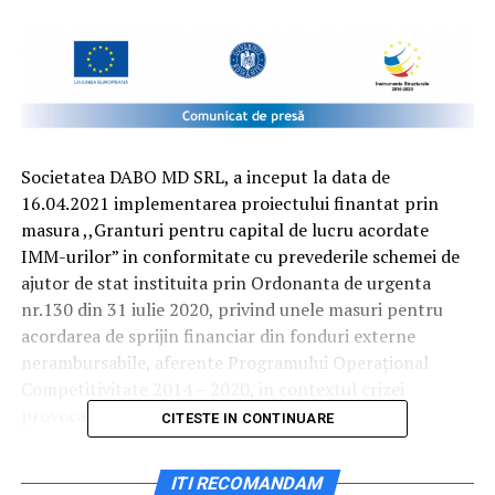
Societatea DABO MD SRL, a inceput la data de
16.04.2021 implementarea proiectului finantat prin
masura ,,Granturi pentru capital de lucru acordate
IMM-urilor” in conformitate cu prevederile schemei de
ajutor de stat instituita prin Ordonanta de urgenta
nr.130 din 31 iulie 2020, privind unele masuri pentru
acordarea de sprijin financiar din fonduri externe
nerambursabile, aferente Programului Operațional
Competitivitate 2014 – 2020, in contextul crizei
provocate de COVID-19.
CITESTE IN CONTINUARE
Valoarea Grant: 528669 RON
ITI RECOMANDAM