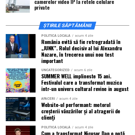
cash, în lire turcești.
camerelor video IP la retele celulare
private
Taxiurile sunt disponibile la fiecare colț de stradă și
folosesc aparate de taxat. Asigură-te că șoferul
ȘTIRILE SĂPTĂMÂNII
pornește aparatul în momentul în care te urci în
mașină. Pentru distanțe scurte de-a lungul falezei,
POLITICĂ LOCALĂ
acum 4 zile
România evită să fie retrogradată în
mersul pe jos rămâne o variantă excelentă.
„JUNK”. Rolul decisiv al lui Alexandru
Nazare, în trecerea unui nou test
Ce poți cumpăra din bazarurile locale?
important
Cumpărăturile fac parte din farmecul unei călătorii în
UNCATEGORIZED
acum 6 zile
SUMMER WELL implineste 15 ani.
Turcia. Bazarul central oferă haine, produse din piele,
Festivalul care a transformat muzica
bijuterii și suveniruri diverse. Negocierea este o regulă de
intr-un univers cultural revine in august
bază în aceste locuri, prețul inițial fiind aproape
întotdeauna flexibil.
AFACERI
acum 4 zile
Website-ul performant: motorul
creșterii vânzărilor și al atragerii de
Dacă vrei produse proaspete, vizitează piața de fructe și
clienți
legume care se organizează în diferite zile ale
săptămânii în diverse cartiere. Acolo găsești condimente
POLITICĂ LOCALĂ
acum 4 zile
Cum a transformat Nicușor Dan o notă
aromate, ceaiuri tradiționale, dulciuri precum rahatul