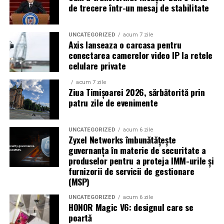
de trecere într-un mesaj de stabilitate
turcesc și măsline de calitate superioară. Prețurile din
piețele locale sunt mult mai mici decât cele din
magazinele de suveniruri.
UNCATEGORIZED
acum 7 zile
Axis lanseaza o carcasa pentru
conectarea camerelor video IP la retele
Ce preparate culinare tradiționale trebuie să guști?
celulare private
Gastronomia turcească este bogată și plină de arome
acum 7 zile
unice. Un
sejur în Alanya
reprezintă ocazia perfectă
Ziua Timișoarei 2026, sărbătorită prin
pentru a testa preparate autentice, dincolo de clasicul
patru zile de evenimente
kebab. Încearcă micul dejun tradițional turcesc, care
include brânzeturi, măsline, miere, legume proaspete și
UNCATEGORIZED
acum 6 zile
ouă.
Zyxel Networks îmbunătățește
guvernanța în materie de securitate a
produselor pentru a proteja IMM-urile și
Gozleme reprezintă o plăcintă subțire coaptă pe o
furnizorii de servicii de gestionare
plită specială, umplută cu brânză sau carne.
(MSP)
Pide este varianta turcească de pizza, cu diverse
UNCATEGORIZED
acum 6 zile
toppinguri savuroase pe un aluat crocant.
HONOR Magic V6: designul care se
poartă
Baklavaua și budincile pe bază de lapte sunt