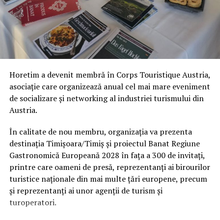
excelenta in materie de calatorie. Exploreaza
frumusetea locala si bucura-te de cateva zile de neuitat
in partea vestica a Romaniei!
ARTICOLE PE ACEIASI TEMA:
Horetim a devenit membră în Corps Touristique Austria,
URMATORUL
Hotel Izvoare – locația perfectă pentru un Team
asociație care organizează anual cel mai mare eveniment
Building
de socializare și networking al industriei turismului din
Austria.
NU RATATI
Oferte pentru cazare de Paşte 2023
În calitate de nou membru, organizația va prezenta
destinația Timișoara/Timiș și proiectul Banat Regiune
Gastronomică Europeană 2028 în fața a 300 de invitați,
printre care oameni de presă, reprezentanți ai birourilor
turistice naționale din mai multe țări europene, precum
și reprezentanți ai unor agenții de turism și
turoperatori.