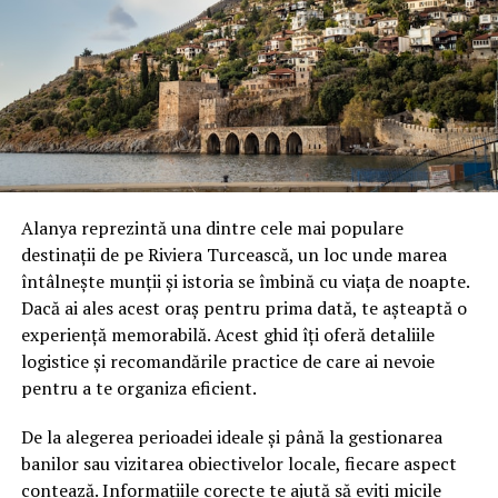
„În cadrul acestui eveniment, vom organiza o degustare
de produse gastronomice locale, menită să promoveze
destinația Timișoara și proiectul Banat Regiune
Gastronomică Europeană 2028. Pentru a oferi o
experiență autentică și completă, considerăm că berea
Timișoreana este partenerul firesc pentru această
inițiativă. Alegerea brandului Timișoreana nu este deloc
întâmplătoare, ci se bazează pe o poveste extraordinară
Alanya reprezintă una dintre cele mai populare
și pe o conexiune istorică profundă cu piața austriacă”, a
destinații de pe Riviera Turcească, un loc unde marea
declarat Corina Macri, președintele Horetim.
întâlnește munții și istoria se îmbină cu viața de noapte.
Dacă ai ales acest oraș pentru prima dată, te așteaptă o
Potrivit informațiilor prezentate, Fabrica de Bere
experiență memorabilă. Acest ghid îți oferă detaliile
Timișoreana, atestată în anul 1718 și descrisă ca fiind
logistice și recomandările practice de care ai nevoie
prima de pe teritoriul actual al României, a fost
pentru a te organiza eficient.
înființată la inițiativa autorităților austriece, sub
administrația habsburgică a Prințului Eugen de Savoia.
De la alegerea perioadei ideale și până la gestionarea
Conform sursei, această moștenire comună reprezintă o
banilor sau vizitarea obiectivelor locale, fiecare aspect
legătură istorică cu publicul din Viena.
contează. Informațiile corecte te ajută să eviți micile