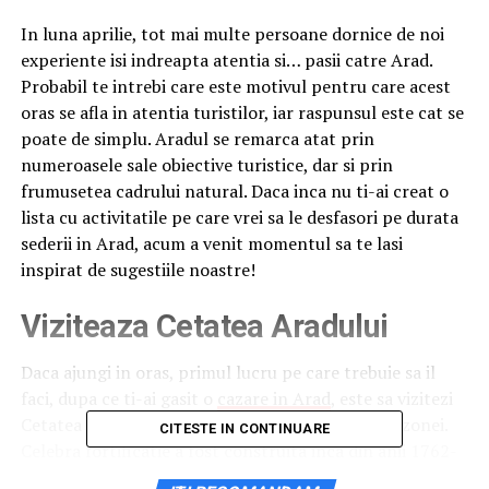
In luna aprilie, tot mai multe persoane dornice de noi
experiente isi indreapta atentia si… pasii catre Arad.
Probabil te intrebi care este motivul pentru care acest
oras se afla in atentia turistilor, iar raspunsul este cat se
poate de simplu. Aradul se remarca atat prin
numeroasele sale obiective turistice, dar si prin
frumusetea cadrului natural. Daca inca nu ti-ai creat o
lista cu activitatile pe care vrei sa le desfasori pe durata
sederii in Arad, acum a venit momentul sa te lasi
inspirat de sugestiile noastre!
Viziteaza Cetatea Aradului
Daca ajungi in oras, primul lucru pe care trebuie sa il
faci, dupa ce ti-ai gasit o
cazare in Arad
, este sa vizitezi
Cetatea Aradului, un simbol istoric si cultural al zonei.
CITESTE IN CONTINUARE
Celebra fortificatie a fost construita inca din anii 1762-
1783. Forma poligonala si stilul baroc impresioneaza