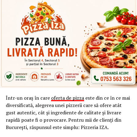
Ce documente sunt necesare pentru a intra în
Turcia?
Cetățenii români au nevoie de un pașaport valabil
pentru a trece granița. Acest document trebuie să aibă o
valabilitate de minimum 150 de zile de la data intrării în
țară. Nu poți călători în Turcia doar cu cartea de
identitate, așa că verifică din timp data de expirare a
pașaportului.
Viza turistică nu mai este necesară pentru sejururile
care nu depășesc 90 de zile într-un interval de 180 de
zile. Asigurarea medicală de călătorie nu este obligatorie
Într-un oraș în care
oferta de pizza
este din ce în ce mai
prin lege, însă este recomandat să o închei înainte de
diversificată, alegerea unei pizzerii care să ofere atât
plecare. Costurile serviciilor medicale private din Turcia
gust autentic, cât și ingrediente de calitate și livrare
pot fi foarte mari în caz de urgență.
rapidă poate fi o provocare. Pentru mii de clienți din
București, răspunsul este simplu: Pizzeria IZA.
Cum ajungi eficient la hotelul tău?