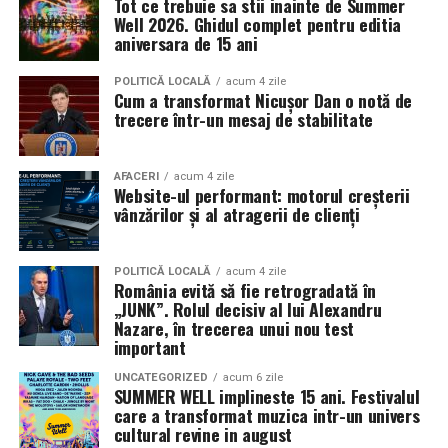
Tot ce trebuie sa stii inainte de Summer
Ce plaje merită să vizitezi în timpul vacanței?
cunoscută și pentru
ofertele sale atractive
. Promoțiile
Well 2026. Ghidul complet pentru editia
disponibile permit economii importante fără a face
aniversara de 15 ani
Plajele din această regiune sunt faimoase pentru
compromisuri în ceea ce privește calitatea produselor.
diversitatea lor. Plaja Cleopatra este considerată perla
POLITICĂ LOCALĂ
acum 4 zile
zonei, având un nisip fin și o intrare relativ abruptă în
Cum a transformat Nicușor Dan o notă de
LIVRARE PIZZA SECTOR 4
trecere într-un mesaj de stabilitate
apă. Legenda spune că însăși regina Egiptului s-a scăldat
în aceste ape clare.
Zone deservite: Berceni, Piața Sudului, Constantin
Brâncoveanu, Olteniței, Eroii Revoluției, Giurgiului,
AFACERI
acum 4 zile
În partea opusă a peninsulei se află Plaja Keykubat, unde
Website-ul performant: motorul creșterii
Progresul, Pieptănari, Viilor, Luica, Toporași, Ferentari,
apa este mai liniștită și intrarea în mare este lină, fiind
vânzărilor și al atragerii de clienți
Sălaj și Tunsu Petre.
potrivită pentru familii. Dacă vrei o atmosferă mai
retrasă, poți merge către plajele din estul orașului.
LIVRARE PIZZA SECTOR 5
POLITICĂ LOCALĂ
acum 4 zile
Majoritatea zonelor de coastă oferă șezlonguri de
România evită să fie retrogradată în
închiriat și facilități pentru sporturi nautice.
„JUNK”. Rolul decisiv al lui Alexandru
Zone deservite: Rahova, Calea Rahovei, Mihail Sebastian,
Nazare, în trecerea unui nou test
Mărgeanului, 13 Septembrie, Panduri, Uranus, Dealul
important
Ce obiective turistice nu trebuie să
Spirii, Drumul Sării, Antiaeriană și Cotroceni.
UNCATEGORIZED
acum 6 zile
ratezi?
SUMMER WELL implineste 15 ani. Festivalul
care a transformat muzica intr-un univers
LIVRARE PIZZA SECTOR 3
Orașul este dominat de o fortăreață medievală
cultural revine in august