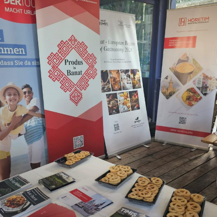
Dupa cum am precizat deja, Aradul este in topul
destinatiilor de vacanta si datorita frumusetii mediului
inconjurator. Aloca-ti cateva ore pentru a explora zona
si a te bucura de peisajele frumoase. Fie ca mergi in parc
sau vizitezi gradina botanica, vei putea observa cum
natura renaste si copacii deja incep sa infloreasca.
Ia parte la un eveniment cultural
Inainte de a porni spre Arad, informeaza-te cu privire la
evenimentele culturale ce au loc in aceasta perioada din
an. De la concerte, pana la alte evenimente locale, toate
acestea sunt interesante si te vor scoate din rutina. Nu
uita nici de celelalte atractii turistice! Pe langa Cetatea
Aradului, in zona se mai afla o serie de obiective de luat
in calcul, cum ar fi Biserica Sf. Ioan Botezatorul, Muzeul
de Istorie si Arta sau Teatrul Clasic Ioan Slavici.
Asadar, probabil te-ai convins deja ca Aradul este o idee