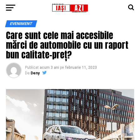
EVENIMENT
Care sunt cele mai accesibile
mărci de automobile cu un raport
bun calitate-preț?
Publicat
acum 3 ani
pe
februarie 11, 2023
De
Deny