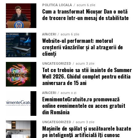
POLITICĂ LOCALĂ
acum 6 zile
Cum a transformat Nicușor Dan o notă
Caravana
„În pielea mea”
ajunge la
Cinema City
de trecere într-un mesaj de stabilitate
Shopping City Ploiești, pe 18 februarie,
de la 18:30, la
proiecția specială introdusă de regizorul
Paul Decu
,
alături de actorii
Ioana State, Vlad și Oana Gherman,
AFACERI
acum 6 zile
Website-ul performant: motorul
Azaleea Necula și Gabriel Vatavu.
creșterii vânzărilor și al atragerii de
clienți
O comedie actuală și spumoasă, filmul
„În pielea
mea”
este distribuit de T.R.I.B.E. Films.
UNCATEGORIZED
acum 3 zile
Tot ce trebuie sa stii inainte de Summer
Well 2026. Ghidul complet pentru editia
TRAILER:
https://bit.ly/InPieleaMea
aniversara de 15 ani
Site oficial:
inpieleamea.ro
AFACERI
acum o zi
EvenimenteGratuite.ro promovează
Mai multe detalii, imagini de la filmări, fragmente din
online evenimentele cu acces gratuit
film, declarații din partea actorilor și informații despre
din România
concursuri sunt disponibile pe paginile social media ale
filmului de
Facebook
,
Instagram
,
TikTok
.
UNCATEGORIZED
acum 3 zile
Mașinile de spălat și uscătoarele bazate
pe inteligență artificială îți cunosc
Adrian Pădurețu semnează imaginea filmului. De sunet