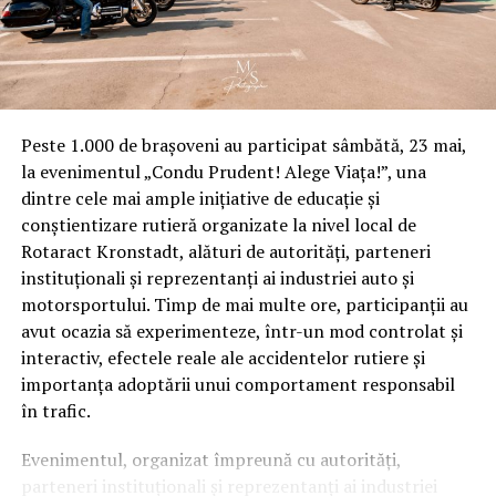
internațională. Mașinile Dacia sunt cunoscute pentru
fiabilitate și durabilitate, astfel încât poți obține cea mai
bună calitate la un preț accesibil. Mașinile Dacia se
caracterizează de asemenea prin design modern,
inovativ și confort sporit. De asemenea au o mare
Peste 1.000 de brașoveni au participat sâmbătă, 23 mai,
deschidere atât în Europa, cât și în întreaga lume,
la evenimentul „Condu Prudent! Alege Viața!”, una
datorită colaborării cu gigantul francez Renault.
dintre cele mai ample inițiative de educație și
conștientizare rutieră organizate la nivel local de
Rotaract Kronstadt, alături de autorități, parteneri
instituționali și reprezentanți ai industriei auto și
motorsportului. Timp de mai multe ore, participanții au
Renault este, de asemenea, o marcă de automobile
avut ocazia să experimenteze, într-un mod controlat și
accesibilă și destul de fiabilă, fiind recunoscută pentru
interactiv, efectele reale ale accidentelor rutiere și
mașinile sale cu design foarte modern și performanțe
importanța adoptării unui comportament responsabil
excelente, la prețuri destul de competitive. Mașinile
în trafic.
Renault sunt recunoscute pentru fiabilitatea lor
excelentă și pentru performanțele bune pe care le oferă
Evenimentul, organizat împreună cu autorități,
la drum lung. Dacă îți surâde ideea achiziționării unei
parteneri instituționali și reprezentanți ai industriei