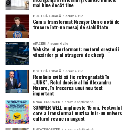
în mai multe orașe.
mai bine decât tine
Sursa articol:
BVON.ro
Pe
11 februarie
va avea loc proiecția specială
„În pielea
POLITICĂ LOCALĂ
acum 6 zile
Cum a transformat Nicușor Dan o notă de
mea”
de la
Cinema City din City Park Constanța
,
de la
trecere într-un mesaj de stabilitate
18:30
, unde
regizorul Paul Decu și actrița Azaleea
Necula
, originari din Constanța și împrejurimi, vor
prezenta filmul alături de colegii lor
Ioana State,
AFACERI
acum 6 zile
Website-ul performant: motorul creșterii
Alexandra Răduță și Gabriel Vatavu.
vânzărilor și al atragerii de clienți
Cinema City Shopping City Galați
invită spectatorii
pe
12 februarie de la 18:30
la întâlnirea cu actrițele
Ioana
POLITICĂ LOCALĂ
acum 6 zile
România evită să fie retrogradată în
State și Azaleea Necula și regizorul Paul Decu.
„JUNK”. Rolul decisiv al lui Alexandru
Nazare, în trecerea unui nou test
Pe 13 februarie la ora 18:30
, spectatorii din
Iași
sunt
important
invitați la proiecția specială din
Cinema City Iulius
UNCATEGORIZED
acum o săptămână
Mall
, alături de regizorul
Paul Decu
și de
SUMMER WELL implineste 15 ani. Festivalul
actorii
Gabriel Vatavu, Sergiu Costache, Azaleea
care a transformat muzica intr-un univers
cultural revine in august
Necula, Alexandra Răduță.
UNCATEGORIZED
acum o săptămână