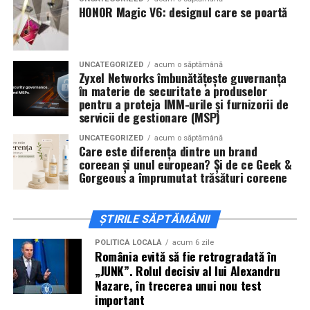
De „Ziua Îndrăgostiților”, pe
14 februarie, în Cinema
HONOR Magic V6: designul care se poartă
City Iulius Mall Suceava, de la 18:30
, spectatorii sunt
invitați la film alături de regizorul
Paul Decu
și de
actorii
Sergiu Costache, Vlad si Oana Gherman,
UNCATEGORIZED
acum o săptămână
Alexandra Răduță.
Zyxel Networks îmbunătățește guvernanța
în materie de securitate a produselor
Cineplexx Băneasa Shopping City
pentru a proteja IMM-urile și furnizorii de
servicii de gestionare (MSP)
București
găzduiește o proiecție specială în prezența
întregii echipe pe
15 februarie, de la 17:30.
UNCATEGORIZED
acum o săptămână
Care este diferența dintre un brand
coreean și unul european? Și de ce Geek &
În
Craiova
, regizorul
Paul Decu
și actorii
Sergiu
Gorgeous a împrumutat trăsături coreene
Costache, Azaleea Necula și Oana Gherman
vor
ajunge la cinematograful
Inspire VIP Electroputere
Mall pe 16 februarie de la ora 18:00
.
ȘTIRILE SĂPTĂMÂNII
Actorii
Vlad Gherman, Oana Gherman și Ioana
POLITICĂ LOCALĂ
acum 6 zile
România evită să fie retrogradată în
Ginghină
vin la întâlnirea cu publicul din
Cinema City
„JUNK”. Rolul decisiv al lui Alexandru
Vivo! Pitești pe 17 februarie, de la 18:30
și vor
Nazare, în trecerea unui nou test
participa la o discuție după proiecție, alături de
important
regizorul
Paul Decu.