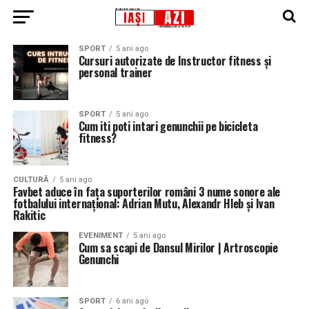
SPORT
5 ani ago
Cursuri autorizate de Instructor fitness și
personal trainer
SPORT
5 ani ago
Cum iti poti intari genunchii pe bicicleta
fitness?
CULTURĂ
5 ani ago
Favbet aduce în fața suporterilor români 3 nume sonore ale
fotbalului internațional: Adrian Mutu, Alexandr Hleb și Ivan
Rakitic
EVENIMENT
5 ani ago
Cum sa scapi de Dansul Mirilor | Artroscopie
Genunchi
SPORT
6 ani ago