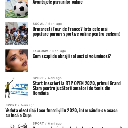
Avantajele pariurilor online
SOCIAL
6 ani ago
Urmaresti Tour de France? Iata cele mai
populare pariuri sportive online pentru ciclism!
EXCLUSIV
6 ani ago
Cum scapi de obrajii rotunzi si voluminosi?
SPORT
6 ani ago
Start înscrieri la RTP OPEN 2020, primul Grand
Slam pentru jucătorii amatori de tenis din
România
SPORT
6 ani ago
Vedeta electrică face furori și în 2020, întorcându-se acasă
cu încă o Cupă
SPORT
6 ani ago