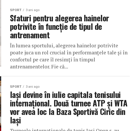
SPORT
3 ani ago
Sfaturi pentru alegerea hainelor
potrivite în funcție de tipul de
antrenament
În lumea sportului, alegerea hainelor potrivite
poate juca un rol crucial în performanțele tale și în
confortul pe care îl resimți în timpul
antrenamentelor. Fie că...
SPORT
3 ani ago
Iași devine în iulie capitala tenisului
internațional. Două turnee ATP și WTA
vor avea loc la Baza Sportivă Ciric din
Iași
Turneele internaționale de tenis Iași Open s-au