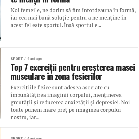
Noi femeile, ne dorim să fim întotdeauna în formă,
iar cea mai bună soluție pentru a ne menține în
acest fel este sportul. Însă sportul e...
SPORT
4 ani ago
Top 7 exerciții pentru creșterea masei
musculare în zona fesierilor
Exercițiile fizice sunt adesea asociate cu
îmbunătățirea imaginii corpului, menținerea
greutății și reducerea anxietății și depresiei. Noi
toate punem mare preț pe imaginea corpului
nostru, iar...
SPORT
4 ani ago