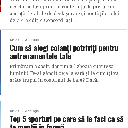
deschis astăzi printr-o conferință de presă care
anunță detaliile de desfășurare și noutățile celei
de-a 4-a ediție Concord Iași...
SPORT
3 ani ago
Cum să alegi colanți potriviți pentru
antrenamentele tale
Primăvara a sosit, dar timpul zboară cu viteza
luminii! Te-ai gândit deja la vară și la cum îți va
arăta trupul în costumul de baie? Dacă...
SPORT
3 ani ago
Top 5 sporturi pe care să le faci ca să
te menții în formă