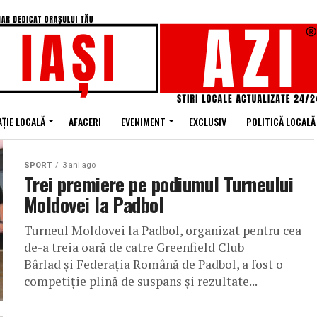
ȚIE LOCALĂ
AFACERI
EVENIMENT
EXCLUSIV
POLITICĂ LOCALĂ
SPORT
3 ani ago
Trei premiere pe podiumul Turneului
Moldovei la Padbol
Turneul Moldovei la Padbol, organizat pentru cea
de-a treia oară de catre Greenfield Club
Bârlad și Federația Română de Padbol, a fost o
competiție plină de suspans și rezultate...