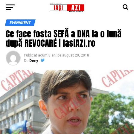
EVENIMENT
Ce face fosta ȘEFĂ a DNA la o lună
după REVOCARE | IasiAZI.ro
Publicat
acum 8 ani
pe
august 20, 2018
De
Deny