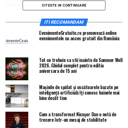
Anticorupţie.
CITESTE IN CONTINUARE
În urma deciziei Secţiei pentru procurori a CSM, Kovesi
ITI RECOMANDAM
îşi va continua activitatea în calitate de procuror al
DIICOT Sibiu, unde urma să fie încadrată începând cu 9
EvenimenteGratuite.ro promovează online
iulie.
evenimentele cu acces gratuit din România
În noua sa funcţie, Codruţa Koveşi va avea atribuţii
privind implementarea la nivelul Ministerului Public a
Tot ce trebuie sa stii inainte de Summer Well
Strategiei Naţionale Anticorupţie pentru perioada 2016
2026. Ghidul complet pentru editia
– 2020.
aniversara de 15 ani
IasiAZI.ro
Mașinile de spălat și uscătoarele bazate pe
inteligență artificială îți cunosc hainele mai
bine decât tine
ARTICOLE PE ACEIASI TEMA:
PRIMA
URMATORUL
Dezvăluire ULUITOARE despre softul de manipulare a
Cum a transformat Nicușor Dan o notă de
trecere într-un mesaj de stabilitate
emisiilor de gaze | IasiAZI.ro