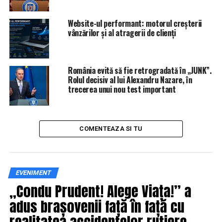
NU RATATI
Tudorel Toader schimbă toţi şefii. Niciun demnitar nu
are mandat pe perioadă nedeterminată | IasiAZI.ro
Website-ul performant: motorul creșterii
vânzărilor și al atragerii de clienți
România evită să fie retrogradată în „JUNK”.
Rolul decisiv al lui Alexandru Nazare, în
trecerea unui nou test important
COMENTEAZA SI TU
EVENIMENT
„Condu Prudent! Alege Viața!” a
adus brașovenii față în față cu
realitatea accidentelor rutiere,