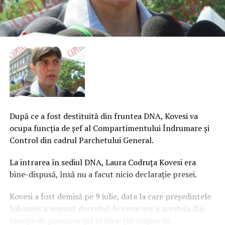
După ce a fost destituită din fruntea DNA, Kovesi va
ocupa funcţia de şef al Compartimentului Îndrumare şi
Control din cadrul Parchetului General.
La intrarea în sediul DNA, Laura Codruţa Kovesi era
bine-dispusă, însă nu a facut nicio declaraţie presei.
Kovesi a fost demisă pe 9 iulie, data la care preşedintele
Iohannis a semnat decretul de revocare a acesteia din
funcţia de procuror şef al Direcţiei Naţionale