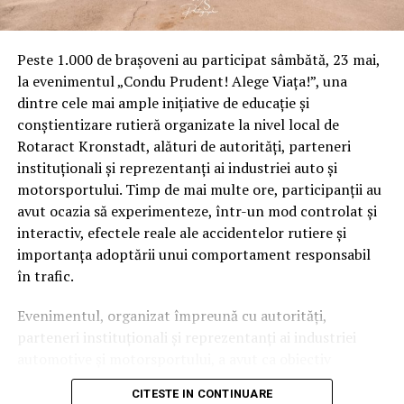
Peste 1.000 de brașoveni au participat sâmbătă, 23 mai,
la evenimentul „Condu Prudent! Alege Viața!”, una
dintre cele mai ample inițiative de educație și
conștientizare rutieră organizate la nivel local de
Rotaract Kronstadt, alături de autorități, parteneri
instituționali și reprezentanți ai industriei auto și
motorsportului. Timp de mai multe ore, participanții au
avut ocazia să experimenteze, într-un mod controlat și
interactiv, efectele reale ale accidentelor rutiere și
importanța adoptării unui comportament responsabil
în trafic.
Evenimentul, organizat împreună cu autorități,
parteneri instituționali și reprezentanți ai industriei
automotive și motorsportului, a avut ca obiectiv
principal transformarea prevenției într-o experiență
CITESTE IN CONTINUARE
practică și accesibilă publicului larg.