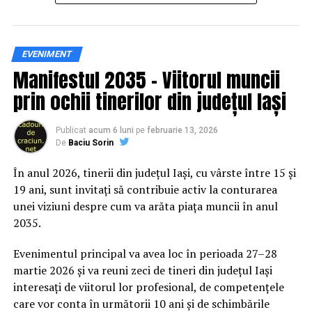
Siguranța rutieră, adusă mai
EVENIMENT
Manifestul 2035 – Viitorul muncii
aproape de comunitate
prin ochii tinerilor din județul Iași
Datele privind accidentele rutiere din România continuă
să evidențieze necesitatea unor inițiative de educație și
Publicat
acum 6 luni
pe
februarie 13, 2026
De
Baciu Sorin
prevenție. În 2025, peste 3.000 de persoane au fost
rănite grav în accidente rutiere, iar mai mult de 1.300 și-
În anul 2026, tinerii din județul Iași, cu vârste între 15 și
au pierdut viața pe șoselele din țară.
19 ani, sunt invitați să contribuie activ la conturarea
unei viziuni despre cum va arăta piața muncii în anul
În acest context, campania „Condu Prudent! Alege
2035.
Viața!” își propune să transforme informația teoretică
într-o experiență directă, prin simulări și demonstrații
Evenimentul principal va avea loc în perioada 27–28
care îi ajută pe participanți să înțeleagă concret
martie 2026 și va reuni zeci de tineri din județul Iași
impactul deciziilor luate în trafic.
interesați de viitorul lor profesional, de competențele
care vor conta în următorii 10 ani și de schimbările