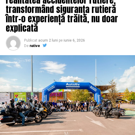
transformând siguranța rutieră
într-o experiență trăită, nu doar
explicată
Publicat
acum 2 luni
pe
iunie 6, 2026
De
native