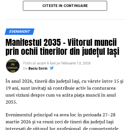
principal transformarea prevenției într-o experiență
CITESTE IN CONTINUARE
practică și accesibilă publicului larg.
Siguranța rutieră, adusă mai
EVENIMENT
Manifestul 2035 – Viitorul muncii
aproape de comunitate
prin ochii tinerilor din județul Iași
Datele privind accidentele rutiere din România continuă
să evidențieze necesitatea unor inițiative de educație și
Publicat
acum 6 luni
pe
februarie 13, 2026
De
Baciu Sorin
prevenție. În 2025, peste 3.000 de persoane au fost
rănite grav în accidente rutiere, iar mai mult de 1.300 și-
În anul 2026, tinerii din județul Iași, cu vârste între 15 și
au pierdut viața pe șoselele din țară.
19 ani, sunt invitați să contribuie activ la conturarea
unei viziuni despre cum va arăta piața muncii în anul
În acest context, campania „Condu Prudent! Alege
2035.
Viața!” își propune să transforme informația teoretică
într-o experiență directă, prin simulări și demonstrații
Evenimentul principal va avea loc în perioada 27–28
care îi ajută pe participanți să înțeleagă concret
martie 2026 și va reuni zeci de tineri din județul Iași
impactul deciziilor luate în trafic.
interesați de viitorul lor profesional, de competențele