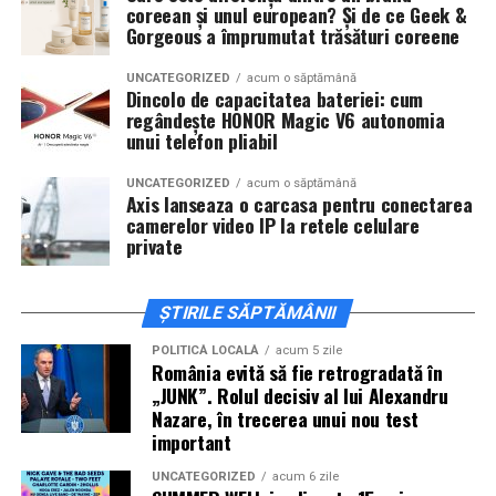
coreean și unul european? Și de ce Geek &
invitați la film alături de regizorul
Paul Decu
și de
Gorgeous a împrumutat trăsături coreene
actorii
Sergiu Costache, Vlad si Oana Gherman,
Alexandra Răduță.
UNCATEGORIZED
acum o săptămână
Dincolo de capacitatea bateriei: cum
regândește HONOR Magic V6 autonomia
Cineplexx Băneasa Shopping City
unui telefon pliabil
București
găzduiește o proiecție specială în prezența
întregii echipe pe
15 februarie, de la 17:30.
UNCATEGORIZED
acum o săptămână
Axis lanseaza o carcasa pentru conectarea
camerelor video IP la retele celulare
În
Craiova
, regizorul
Paul Decu
și actorii
Sergiu
private
Costache, Azaleea Necula și Oana Gherman
vor
ajunge la cinematograful
Inspire VIP Electroputere
Mall pe 16 februarie de la ora 18:00
.
ȘTIRILE SĂPTĂMÂNII
Actorii
Vlad Gherman, Oana Gherman și Ioana
POLITICĂ LOCALĂ
acum 5 zile
România evită să fie retrogradată în
Ginghină
vin la întâlnirea cu publicul din
Cinema City
„JUNK”. Rolul decisiv al lui Alexandru
Vivo! Pitești pe 17 februarie, de la 18:30
și vor
Nazare, în trecerea unui nou test
participa la o discuție după proiecție, alături de
important
regizorul
Paul Decu.
UNCATEGORIZED
acum 6 zile