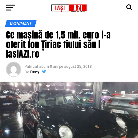
EVENIMENT
Ce mașină de 1,5 mil. euro i-a
oferit Ion Țiriac fiului său |
IasiAZI.ro
Publicat
acum 8 ani
pe
august 25, 2018
De
Deny