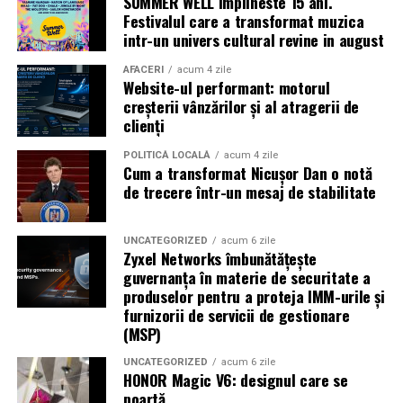
SUMMER WELL implineste 15 ani.
Caravana
„În pielea mea”
ajunge la
Cinema City
Festivalul care a transformat muzica
Shopping City Ploiești, pe 18 februarie,
de la 18:30, la
intr-un univers cultural revine in august
proiecția specială introdusă de regizorul
Paul Decu
,
alături de actorii
Ioana State, Vlad și Oana Gherman,
AFACERI
acum 4 zile
Website-ul performant: motorul
Azaleea Necula și Gabriel Vatavu.
creșterii vânzărilor și al atragerii de
clienți
O comedie actuală și spumoasă, filmul
„În pielea
mea”
este distribuit de T.R.I.B.E. Films.
POLITICĂ LOCALĂ
acum 4 zile
Cum a transformat Nicușor Dan o notă
de trecere într-un mesaj de stabilitate
TRAILER:
https://bit.ly/InPieleaMea
Site oficial:
inpieleamea.ro
UNCATEGORIZED
acum 6 zile
Zyxel Networks îmbunătățește
Mai multe detalii, imagini de la filmări, fragmente din
guvernanța în materie de securitate a
film, declarații din partea actorilor și informații despre
produselor pentru a proteja IMM-urile și
concursuri sunt disponibile pe paginile social media ale
furnizorii de servicii de gestionare
filmului de
Facebook
,
Instagram
,
TikTok
.
(MSP)
Adrian Pădurețu semnează imaginea filmului. De sunet
UNCATEGORIZED
acum 6 zile
HONOR Magic V6: designul care se
s-a ocupat Bogdan Ivanovici, de scenografie Anca
poartă