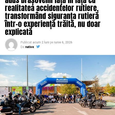
realitatea accidentelor rutiere,
transformând siguranța rutieră
într-o experiență trăită, nu doar
explicată
Publicat
acum 2 luni
pe
iunie 6, 2026
De
native