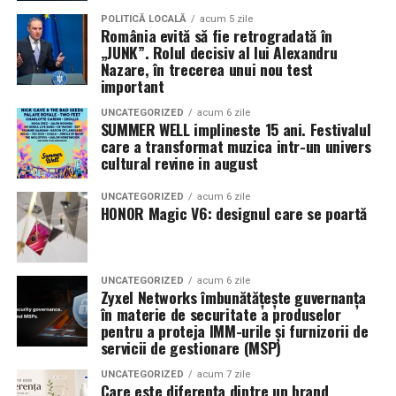
Pe
11 februarie
va avea loc proiecția specială
„În pielea
POLITICĂ LOCALĂ
acum 5 zile
România evită să fie retrogradată în
mea”
de la
Cinema City din City Park Constanța
,
de la
„JUNK”. Rolul decisiv al lui Alexandru
18:30
, unde
regizorul Paul Decu și actrița Azaleea
Nazare, în trecerea unui nou test
Necula
, originari din Constanța și împrejurimi, vor
important
prezenta filmul alături de colegii lor
Ioana State,
UNCATEGORIZED
acum 6 zile
Alexandra Răduță și Gabriel Vatavu.
SUMMER WELL implineste 15 ani. Festivalul
care a transformat muzica intr-un univers
cultural revine in august
Cinema City Shopping City Galați
invită spectatorii
pe
12 februarie de la 18:30
la întâlnirea cu actrițele
Ioana
UNCATEGORIZED
acum 6 zile
State și Azaleea Necula și regizorul Paul Decu.
HONOR Magic V6: designul care se poartă
Pe 13 februarie la ora 18:30
, spectatorii din
Iași
sunt
invitați la proiecția specială din
Cinema City Iulius
UNCATEGORIZED
acum 6 zile
Mall
, alături de regizorul
Paul Decu
și de
Zyxel Networks îmbunătățește guvernanța
actorii
Gabriel Vatavu, Sergiu Costache, Azaleea
în materie de securitate a produselor
pentru a proteja IMM-urile și furnizorii de
Necula, Alexandra Răduță.
servicii de gestionare (MSP)
De „Ziua Îndrăgostiților”, pe
14 februarie, în Cinema
UNCATEGORIZED
acum 7 zile
Care este diferența dintre un brand
City Iulius Mall Suceava, de la 18:30
, spectatorii sunt