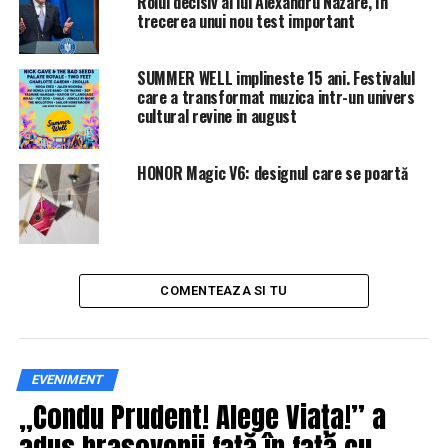
Rolul decisiv al lui Alexandru Nazare, în
diferenţial activ. Vehciulul ajunge la 100 km/h în nu mai
trecerea unui nou test important
mult de 3,7 secunde.
SUMMER WELL implineste 15 ani. Festivalul
IasiAZI.ro
care a transformat muzica intr-un univers
cultural revine in august
ARTICOLE PE ACEIASI TEMA:
PRIMA
URMATORUL
HONOR Magic V6: designul care se poartă
Fiul lui Liviu Dragnea şi-a cumpărat o mașină de circa
200.000 de euro | IasiAZI.ro
NU RATATI
PERICOL Dunărea ar putea împrăștia boala | IasiAZI.ro
COMENTEAZA SI TU
EVENIMENT
„Condu Prudent! Alege Viața!” a
adus brașovenii față în față cu