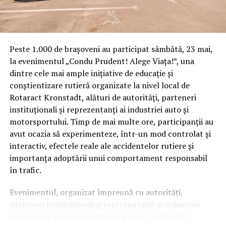
Peste 1.000 de brașoveni au participat sâmbătă, 23 mai,
la evenimentul „Condu Prudent! Alege Viața!”, una
dintre cele mai ample inițiative de educație și
conștientizare rutieră organizate la nivel local de
Rotaract Kronstadt, alături de autorități, parteneri
instituționali și reprezentanți ai industriei auto și
motorsportului. Timp de mai multe ore, participanții au
avut ocazia să experimenteze, într-un mod controlat și
interactiv, efectele reale ale accidentelor rutiere și
importanța adoptării unui comportament responsabil
în trafic.
Evenimentul, organizat împreună cu autorități,
parteneri instituționali și reprezentanți ai industriei
automotive și motorsportului, a avut ca obiectiv