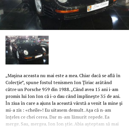
„Maşina aceasta nu mai este a mea. Chiar dacă se află în
Colecţie”, spune fostul tenismen Ion Țiriac arătând
către un Porsche 959 din 1988. „Când avea 15 ani i-am
promis lui Ion Ion că i-o dau când împlineşte 35 de ani.
În ziua în care a ajuns la această vârstă a venit la mine şi
mi-a zis : «cheile»! Eu uitasem demult. Aşa că n-am
înţeles ce chei cerea. Dar m-am lămurit repede. Ea
merge. Sau, mergea. Ion Ion ştie. Abia aşteptam să mai