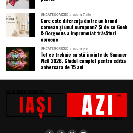
Miron, iar de costume Francisca Vass.
„În Pielea Mea”
este un film produs de: CB MOTION
UNCATEGORIZED
acum 7 zile
Care este diferența dintre un brand
PICTURES.
coreean și unul european? Și de ce Geek
& Gorgeous a împrumutat trăsături
Producător asociat: MAGNETIC MEDIA PRODUCTIONS
coreene
Producător: Claudiu Boboc
UNCATEGORIZED
acum o zi
Tot ce trebuie sa stii inainte de Summer
Producător executiv: Adela Mara
Well 2026. Ghidul complet pentru editia
aniversara de 15 ani
Manager producție: Iulia Cezara Roșu
Casting: ELEPHANT MEDIA
Realizat cu sprijinul:
Co-finanțatori:
C&C HOUSE RESIDENCE, S&I BEST
CORPORATION WEB DESIGN, CLIMA FREON
Sponsori
: CLINICA RMN TINERETULUI; CLINICA