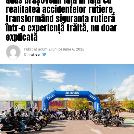
NU RATATI
realitatea accidentelor rutiere,
BOMBA pregătită de Dragnea pentru CSAT! Este fără
precedent în România | IasiAZI.ro
transformând siguranța rutieră
într-o experiență trăită, nu doar
explicată
Publicat
acum 2 luni
pe
iunie 6, 2026
De
native