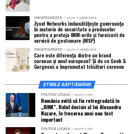
invitați la film alături de regizorul
Paul Decu
și de
actorii
Sergiu Costache, Vlad si Oana Gherman,
UNCATEGORIZED
acum o săptămână
Alexandra Răduță.
Zyxel Networks îmbunătățește guvernanța
în materie de securitate a produselor
Cineplexx Băneasa Shopping City
pentru a proteja IMM-urile și furnizorii de
servicii de gestionare (MSP)
București
găzduiește o proiecție specială în prezența
întregii echipe pe
15 februarie, de la 17:30.
UNCATEGORIZED
acum o săptămână
Care este diferența dintre un brand
coreean și unul european? Și de ce Geek &
În
Craiova
, regizorul
Paul Decu
și actorii
Sergiu
Gorgeous a împrumutat trăsături coreene
Costache, Azaleea Necula și Oana Gherman
vor
ajunge la cinematograful
Inspire VIP Electroputere
Mall pe 16 februarie de la ora 18:00
.
ȘTIRILE SĂPTĂMÂNII
Actorii
Vlad Gherman, Oana Gherman și Ioana
POLITICĂ LOCALĂ
acum 6 zile
România evită să fie retrogradată în
Ginghină
vin la întâlnirea cu publicul din
Cinema City
„JUNK”. Rolul decisiv al lui Alexandru
Vivo! Pitești pe 17 februarie, de la 18:30
și vor
Nazare, în trecerea unui nou test
participa la o discuție după proiecție, alături de
important
regizorul
Paul Decu.
POLITICĂ LOCALĂ
acum 6 zile