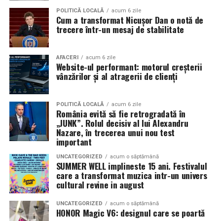
Pe
11 februarie
va avea loc proiecția specială
„În pielea
POLITICĂ LOCALĂ
acum 6 zile
Cum a transformat Nicușor Dan o notă de
mea”
de la
Cinema City din City Park Constanța
,
de la
trecere într-un mesaj de stabilitate
18:30
, unde
regizorul Paul Decu și actrița Azaleea
Necula
, originari din Constanța și împrejurimi, vor
prezenta filmul alături de colegii lor
Ioana State,
AFACERI
acum 6 zile
Website-ul performant: motorul creșterii
Alexandra Răduță și Gabriel Vatavu.
vânzărilor și al atragerii de clienți
Cinema City Shopping City Galați
invită spectatorii
pe
12 februarie de la 18:30
la întâlnirea cu actrițele
Ioana
POLITICĂ LOCALĂ
acum 6 zile
România evită să fie retrogradată în
State și Azaleea Necula și regizorul Paul Decu.
„JUNK”. Rolul decisiv al lui Alexandru
Nazare, în trecerea unui nou test
Pe 13 februarie la ora 18:30
, spectatorii din
Iași
sunt
important
invitați la proiecția specială din
Cinema City Iulius
UNCATEGORIZED
acum o săptămână
Mall
, alături de regizorul
Paul Decu
și de
SUMMER WELL implineste 15 ani. Festivalul
actorii
Gabriel Vatavu, Sergiu Costache, Azaleea
care a transformat muzica intr-un univers
cultural revine in august
Necula, Alexandra Răduță.
UNCATEGORIZED
acum o săptămână
De „Ziua Îndrăgostiților”, pe
14 februarie, în Cinema
HONOR Magic V6: designul care se poartă
City Iulius Mall Suceava, de la 18:30
, spectatorii sunt