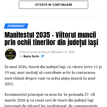
principal transformarea prevenției într-o experiență
CITESTE IN CONTINUARE
practică și accesibilă publicului larg.
Siguranța rutieră, adusă mai
EVENIMENT
Manifestul 2035 – Viitorul muncii
aproape de comunitate
prin ochii tinerilor din județul Iași
Datele privind accidentele rutiere din România continuă
să evidențieze necesitatea unor inițiative de educație și
Publicat
acum 6 luni
pe
februarie 13, 2026
De
Baciu Sorin
prevenție. În 2025, peste 3.000 de persoane au fost
rănite grav în accidente rutiere, iar mai mult de 1.300 și-
În anul 2026, tinerii din județul Iași, cu vârste între 15 și
au pierdut viața pe șoselele din țară.
19 ani, sunt invitați să contribuie activ la conturarea
unei viziuni despre cum va arăta piața muncii în anul
În acest context, campania „Condu Prudent! Alege
2035.
Viața!” își propune să transforme informația teoretică
într-o experiență directă, prin simulări și demonstrații
Evenimentul principal va avea loc în perioada 27–28
care îi ajută pe participanți să înțeleagă concret
martie 2026 și va reuni zeci de tineri din județul Iași
impactul deciziilor luate în trafic.
interesați de viitorul lor profesional, de competențele