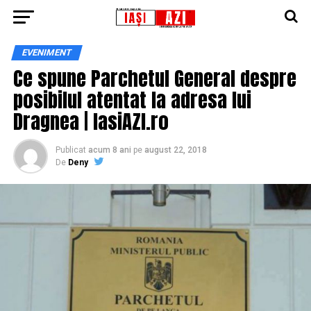
EVENIMENT
Ce spune Parchetul General despre
posibilul atentat la adresa lui
Dragnea | IasiAZI.ro
Publicat
acum 8 ani
pe
august 22, 2018
De
Deny