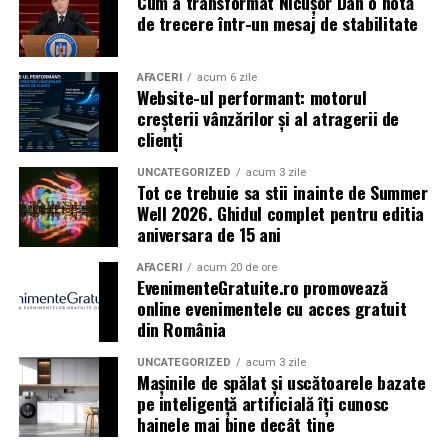
Cum a transformat Nicușor Dan o notă
Caravana
„În pielea mea”
ajunge la
Cinema City
de trecere într-un mesaj de stabilitate
Shopping City Ploiești, pe 18 februarie,
de la 18:30, la
proiecția specială introdusă de regizorul
Paul Decu
,
alături de actorii
Ioana State, Vlad și Oana Gherman,
AFACERI
acum 6 zile
Website-ul performant: motorul
Azaleea Necula și Gabriel Vatavu.
creșterii vânzărilor și al atragerii de
clienți
O comedie actuală și spumoasă, filmul
„În pielea
mea”
este distribuit de T.R.I.B.E. Films.
UNCATEGORIZED
acum 3 zile
Tot ce trebuie sa stii inainte de Summer
Well 2026. Ghidul complet pentru editia
TRAILER:
https://bit.ly/InPieleaMea
aniversara de 15 ani
Site oficial:
inpieleamea.ro
AFACERI
acum 20 de ore
EvenimenteGratuite.ro promovează
Mai multe detalii, imagini de la filmări, fragmente din
online evenimentele cu acces gratuit
film, declarații din partea actorilor și informații despre
din România
concursuri sunt disponibile pe paginile social media ale
filmului de
Facebook
,
Instagram
,
TikTok
.
UNCATEGORIZED
acum 3 zile
Mașinile de spălat și uscătoarele bazate
pe inteligență artificială îți cunosc
Adrian Pădurețu semnează imaginea filmului. De sunet
hainele mai bine decât tine
s-a ocupat Bogdan Ivanovici, de scenografie Anca