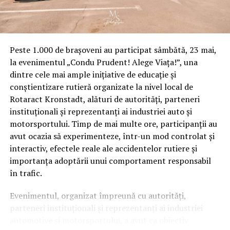
Peste 1.000 de brașoveni au participat sâmbătă, 23 mai,
la evenimentul „Condu Prudent! Alege Viața!”, una
dintre cele mai ample inițiative de educație și
conștientizare rutieră organizate la nivel local de
Rotaract Kronstadt, alături de autorități, parteneri
instituționali și reprezentanți ai industriei auto și
motorsportului. Timp de mai multe ore, participanții au
avut ocazia să experimenteze, într-un mod controlat și
interactiv, efectele reale ale accidentelor rutiere și
importanța adoptării unui comportament responsabil
în trafic.
Evenimentul, organizat împreună cu autorități,
parteneri instituționali și reprezentanți ai industriei
automotive și motorsportului, a avut ca obiectiv