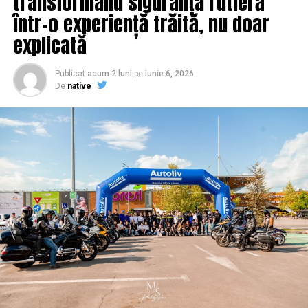
transformând siguranța rutieră
într-o experiență trăită, nu doar
explicată
Publicat
acum 2 luni
pe
iunie 6, 2026
De
native
Ce iti ofera o firma specializata in realizarea de
magazine online?
Avand in vedere ca exista posibilitatea de a crea in mod
gratuit un magazin online, sunt sigur ca intrebarea din
subtitlu este pe buzele multor antreprenori care doresc
sa isi deschida o afacere in mediul online. Raspunsul la
aceasta intrebare este foarte simplu, si anume,