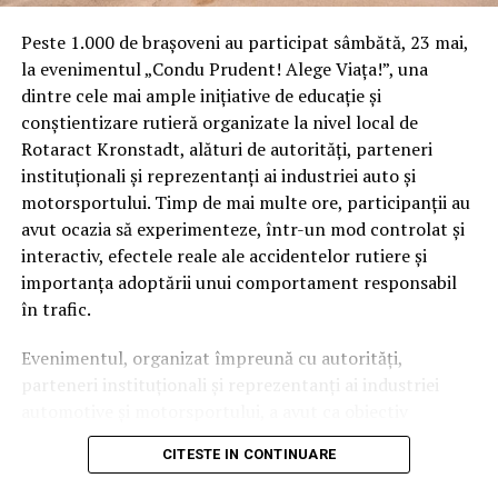
varietatea de beneficii pe care o ofera apelarea la o
Peste 1.000 de brașoveni au participat sâmbătă, 23 mai,
astfel de firma. Printre cele mai importante beneficii pe
la evenimentul „Condu Prudent! Alege Viața!”, una
care le ofera apelarea la o echipa specializata in
dintre cele mai ample inițiative de educație și
realizarea magazinelor online, mentionez urmatoarele:
conștientizare rutieră organizate la nivel local de
Rotaract Kronstadt, alături de autorități, parteneri
Consiliere specializata. Gratie acestui avantaj vei
instituționali și reprezentanți ai industriei auto și
putea lua cele mai bune decizii pentru viitorul
motorsportului. Timp de mai multe ore, participanții au
afacerii tale. Sa primesti consiliere specializata
avut ocazia să experimenteze, într-un mod controlat și
este de bun augur in orice moment mai ales in
interactiv, efectele reale ale accidentelor rutiere și
cazul in care aceasta vine in momentul in care esti
importanța adoptării unui comportament responsabil
la inceput de drum in mediul de afaceri online.
în trafic.
Pentru a nu comite greseli care nu vor mai putea fi
reparate este necesar sa asculti de sfaturile celor
Evenimentul, organizat împreună cu autorități,
mai profesionisti oameni din cadrul acestui
parteneri instituționali și reprezentanți ai industriei
domeniu de activitate.
automotive și motorsportului, a avut ca obiectiv
Implementarea celor mai eficiente tehnologii.
principal transformarea prevenției într-o experiență
CITESTE IN CONTINUARE
Pentru ca magazinul online sa fie cat mai vizibil si
practică și accesibilă publicului larg.
pentru a aparea in toate cautarile realizate de catre