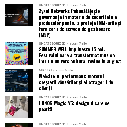
alături de actorii
Ioana State, Vlad și Oana Gherman,
UNCATEGORIZED
acum 7 zile
Zyxel Networks îmbunătățește
Azaleea Necula și Gabriel Vatavu.
guvernanța în materie de securitate a
produselor pentru a proteja IMM-urile și
O comedie actuală și spumoasă, filmul
„În pielea
furnizorii de servicii de gestionare
mea”
este distribuit de T.R.I.B.E. Films.
(MSP)
UNCATEGORIZED
acum 7 zile
TRAILER:
https://bit.ly/InPieleaMea
SUMMER WELL implineste 15 ani.
Site oficial:
inpieleamea.ro
Festivalul care a transformat muzica
intr-un univers cultural revine in august
Mai multe detalii, imagini de la filmări, fragmente din
film, declarații din partea actorilor și informații despre
AFACERI
acum 5 zile
Website-ul performant: motorul
concursuri sunt disponibile pe paginile social media ale
creșterii vânzărilor și al atragerii de
filmului de
Facebook
,
Instagram
,
TikTok
.
clienți
Adrian Pădurețu semnează imaginea filmului. De sunet
UNCATEGORIZED
acum 7 zile
HONOR Magic V6: designul care se
s-a ocupat Bogdan Ivanovici, de scenografie Anca
poartă
Miron, iar de costume Francisca Vass.
„În Pielea Mea”
este un film produs de: CB MOTION
UNCATEGORIZED
acum 2 zile