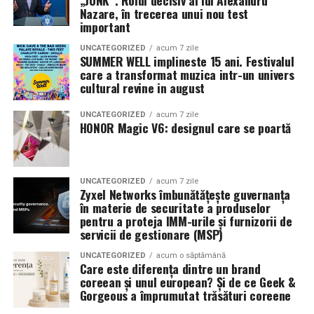
„JUNK”. Rolul decisiv al lui Alexandru
18:30
, unde
regizorul Paul Decu și actrița Azaleea
Nazare, în trecerea unui nou test
Necula
, originari din Constanța și împrejurimi, vor
important
prezenta filmul alături de colegii lor
Ioana State,
UNCATEGORIZED
acum 7 zile
Alexandra Răduță și Gabriel Vatavu.
SUMMER WELL implineste 15 ani. Festivalul
care a transformat muzica intr-un univers
cultural revine in august
Cinema City Shopping City Galați
invită spectatorii
pe
12 februarie de la 18:30
la întâlnirea cu actrițele
Ioana
UNCATEGORIZED
acum 7 zile
State și Azaleea Necula și regizorul Paul Decu.
HONOR Magic V6: designul care se poartă
Pe 13 februarie la ora 18:30
, spectatorii din
Iași
sunt
invitați la proiecția specială din
Cinema City Iulius
UNCATEGORIZED
acum 7 zile
Mall
, alături de regizorul
Paul Decu
și de
Zyxel Networks îmbunătățește guvernanța
actorii
Gabriel Vatavu, Sergiu Costache, Azaleea
în materie de securitate a produselor
pentru a proteja IMM-urile și furnizorii de
Necula, Alexandra Răduță.
servicii de gestionare (MSP)
De „Ziua Îndrăgostiților”, pe
14 februarie, în Cinema
UNCATEGORIZED
acum o săptămână
Care este diferența dintre un brand
City Iulius Mall Suceava, de la 18:30
, spectatorii sunt
coreean și unul european? Și de ce Geek &
invitați la film alături de regizorul
Paul Decu
și de
Gorgeous a împrumutat trăsături coreene
actorii
Sergiu Costache, Vlad si Oana Gherman,