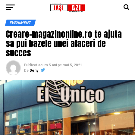
EVENIMENT
Creare-magazinonline.ro te ajuta
sa pui bazele unei afaceri de
succes
Publicat
acum 5 ani
pe
mai 5, 2021
De
Deny