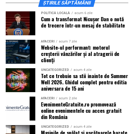
ȘTIRILE SĂPTĂMÂNII
muzica se intalnesc firesc.
POLITICĂ LOCALĂ
acum 6 zile
In luna august, Domeniul Stirbey Voda devine din nou
Cum a transformat Nicușor Dan o notă
de trecere într-un mesaj de stabilitate
locul in care soundtrack-ul verii se asculta, dar mai ales
se traieste.
AFACERI
acum 7 zile
Programul complet si detaliile logistice sunt disponibile
Website-ul performant: motorul
pe site-ul oficial
www.summerwell.ro
si pe pagina de
creșterii vânzărilor și al atragerii de
clienți
Instagram a festivalului @summerwellfest.
UNCATEGORIZED
acum 4 zile
Summer Well 2026
este un festival Orange, sustinut de
Tot ce trebuie sa stii inainte de Summer
o serie de parteneri care dau forma si vibe universului
Well 2026. Ghidul complet pentru editia
festivalului: glo™, ING, Peroni Nastro Azzurro, Ursus,
aniversara de 15 ani
Bacardi, Martini, Hendrick’s Gin, Jack Daniel’s, Mega
AFACERI
acum 2 zile
Image, Pepsi, Fashion Days, alpro, Transalpina, vitamin
EvenimenteGratuite.ro promovează
aqua, Lay’s, e-on, FABIZ, Bucharest Business School,
online evenimentele cu acces gratuit
din România
biciclop, syoss, Persil, Sensodyne, InterContinental
Athénée Palace, alka, Secom.
UNCATEGORIZED
acum 4 zile
Mașinile de spălat și uscătoarele bazate