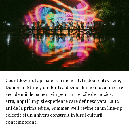
momente. Dispozitivele integrează o structură
ranforsată, protecție avansată la cădere și rezistență la
praf și stropi, pentru a face față ritmului alert dintre
cursuri, laboratoare și nopțile petrecute în proiecte de
grup. Fie că este vorba despre o plimbare prin ploaie
între cursuri sau despre un concert organizat în
campus, utilizatorii se pot baza pe telefon atunci când
au cea mai mare nevoie de el.
Baterie care ține pasul cu cele mai lungi zile
Între cursurile de dimineață, seminarele consecutive,
Countdown-ul aproape s-a incheiat. In doar cateva zile,
joburile part-time și sesiunile de studiu de seară, o
Domeniul Stirbey din Buftea devine din nou locul in care
baterie descărcată poate da peste cap întreaga zi.
zeci de mii de oameni vin pentru trei zile de muzica,
arta, nopti lungi si experiente care definesc vara. La 15
Seria HONOR 600 integrează o baterie de mare
ani de la prima editie, Summer Well revine cu un line-up
capacitate și un sistem inteligent de gestionare a
eclectic si un univers construit in jurul culturii
energiei, concepute pentru a susține ore întregi de
contemporane.
cursuri și activități, cu suficientă autonomie rămasă