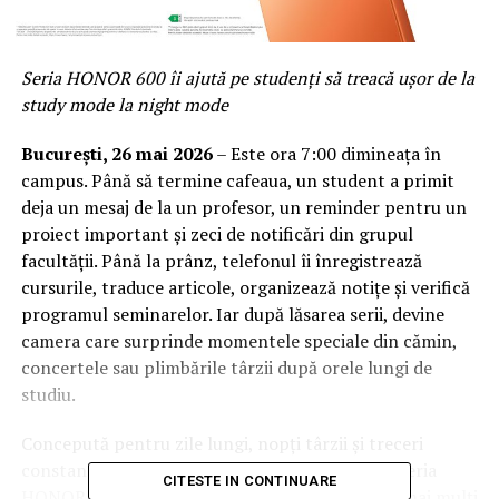
Seria HONOR 600 îi ajută pe studenți să treacă ușor de la
study mode la night mode
București, 26 mai 2026
– Este ora 7:00 dimineața în
campus. Până să termine cafeaua, un student a primit
deja un mesaj de la un profesor, un reminder pentru un
proiect important și zeci de notificări din grupul
facultății. Până la prânz, telefonul îi înregistrează
cursurile, traduce articole, organizează notițe și verifică
programul seminarelor. Iar după lăsarea serii, devine
camera care surprinde momentele speciale din cămin,
concertele sau plimbările târzii după orele lungi de
studiu.
Concepută pentru zile lungi, nopți târzii și treceri
constante între învățare, muncă și socializare, seria
CITESTE IN CONTINUARE
HONOR 600 răspunde unei realități în care tot mai mulți