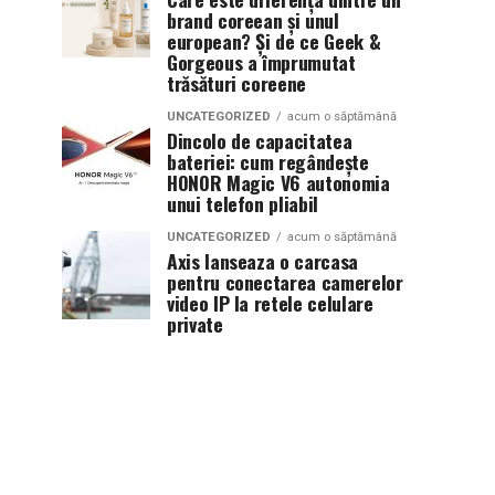
brand coreean și unul
european? Și de ce Geek &
Gorgeous a împrumutat
trăsături coreene
UNCATEGORIZED
acum o săptămână
Dincolo de capacitatea
bateriei: cum regândește
HONOR Magic V6 autonomia
unui telefon pliabil
UNCATEGORIZED
acum o săptămână
Axis lanseaza o carcasa
pentru conectarea camerelor
video IP la retele celulare
private