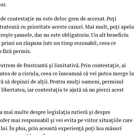
or.
de contestație nu este deloc greu de accesat. Poți
tratează cu prioritate aceste cazuri. Mai mult, poți apela
crește șansele, dar nu este obligatoriu. Un alt beneficiu
ei primi un răspuns într-un timp rezonabil, ceea ce
 fără permis.
extrem de frustrantă și limitativă. Prin contestație, ai
atea de a circula, ceea ce înseamnă că vei putea merge la
fără să depinzi de alții. Pentru mulți oameni, permisul
ibertatea, iar contestația te ajută să nu pierzi acest
a mai multe despre legislația rutieră și despre
șofer mai responsabil și vei evita pe viitor situațiile care
ui. În plus, prin această experiență poți lua măsuri