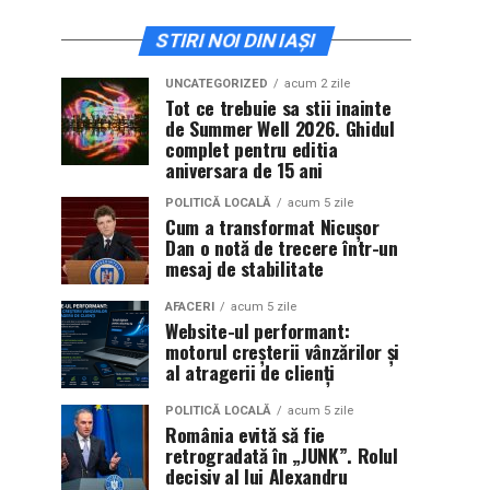
STIRI NOI DIN IAȘI
UNCATEGORIZED
acum 2 zile
Tot ce trebuie sa stii inainte
de Summer Well 2026. Ghidul
complet pentru editia
aniversara de 15 ani
POLITICĂ LOCALĂ
acum 5 zile
Cum a transformat Nicușor
Dan o notă de trecere într-un
mesaj de stabilitate
AFACERI
acum 5 zile
Website-ul performant:
motorul creșterii vânzărilor și
al atragerii de clienți
POLITICĂ LOCALĂ
acum 5 zile
România evită să fie
retrogradată în „JUNK”. Rolul
decisiv al lui Alexandru