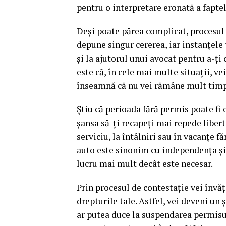
pentru o interpretare eronată a faptel
Deși poate părea complicat, procesul 
depune singur cererea, iar instanțele 
și la ajutorul unui avocat pentru a-ți 
este că, în cele mai multe situații, v
înseamnă că nu vei rămâne mult timp
Știu că perioada fără permis poate fi 
șansa să-ți recapeți mai repede libert
serviciu, la întâlniri sau în vacanțe 
auto este sinonim cu independența și l
lucru mai mult decât este necesar.
Prin procesul de contestație vei învăț
drepturile tale. Astfel, vei deveni un 
ar putea duce la suspendarea permisul