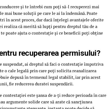
conducere și te întrebi cum poți să-l recuperezi mai
le mai bune soluții pe care le ai la îndemână. Poate
ri în acest proces, dar dacă înțelegi avantajele oferite
vei realiza că merită să lupți pentru dreptul tău de a
te poate ajuta o contestație și ce beneficii poți obține
pentru recuperarea permisului?
 suspendat, ai dreptul să faci o contestație împotriva
ste o cale legală prin care poți solicita reanalizarea
ebuie depusă în termenul legal stabilit, iar prin acest
unii, fie reducerea duratei suspendării.
e contestației este șansa de a-ți reduce perioada în care
 sau argumente solide care să arate că sancțiunea
ă circumstanțe atenuante, instanța poate decide să