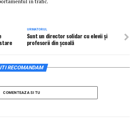
ortamentul în trafic.
URMATORUL
e
Sunt un director solidar cu elevii și
astare
profesorii din școală
ITI RECOMANDAM
COMENTEAZA SI TU