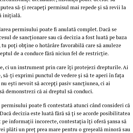
 putea să-ți recapeți permisul mai repede și să revii la
 inițială.
darea permisului poate fi anulată complet. Dacă se
cesul de sancționare sau că decizia a fost luată pe baza
 tu poți obține o hotărâre favorabilă care să anuleze
reptul de a conduce fără niciun fel de restricție.
, ci un instrument prin care îți protejezi drepturile. Ai
e, să-ți exprimi punctul de vedere și să te aperi în fața
, nu ești nevoit să accepți pasiv sancțiunea, ci ai
i să demonstrezi că ai dreptul să conduci.
 permisului poate fi contestată atunci când consideri că
acă decizia este luată fără să ți se acorde posibilitatea
t pe informații incorecte, contestația îți oferă șansa să
 vei plăti un preț prea mare pentru o greșeală minoră sau