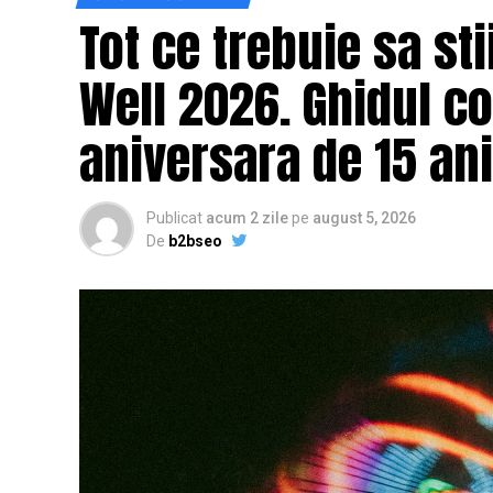
Tot ce trebuie sa st
Well 2026. Ghidul c
aniversara de 15 ani
Publicat
acum 2 zile
pe
august 5, 2026
De
b2bseo