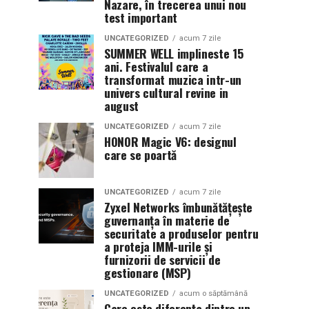
Nazare, în trecerea unui nou
test important
UNCATEGORIZED
acum 7 zile
SUMMER WELL implineste 15
ani. Festivalul care a
transformat muzica intr-un
univers cultural revine in
august
UNCATEGORIZED
acum 7 zile
HONOR Magic V6: designul
care se poartă
UNCATEGORIZED
acum 7 zile
Zyxel Networks îmbunătățește
guvernanța în materie de
securitate a produselor pentru
a proteja IMM-urile și
furnizorii de servicii de
gestionare (MSP)
UNCATEGORIZED
acum o săptămână
Care este diferența dintre un