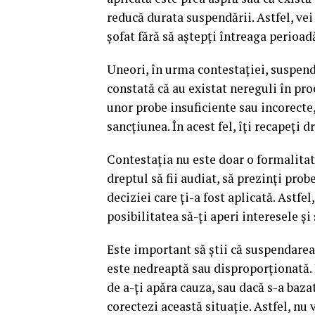
reducă durata suspendării. Astfel, vei
șofat fără să aștepți întreaga perioadă
Uneori, în urma contestației, suspen
constată că au existat nereguli în pro
unor probe insuficiente sau incorecte,
sancțiunea. În acest fel, îți recapeți d
Contestația nu este doar o formalitate
dreptul să fii audiat, să prezinți prob
deciziei care ți-a fost aplicată. Astfel
posibilitatea să-ți aperi interesele ș
Este important să știi că suspendarea
este nedreaptă sau disproporționată. D
de a-ți apăra cauza, sau dacă s-a baza
corectezi această situație. Astfel, nu