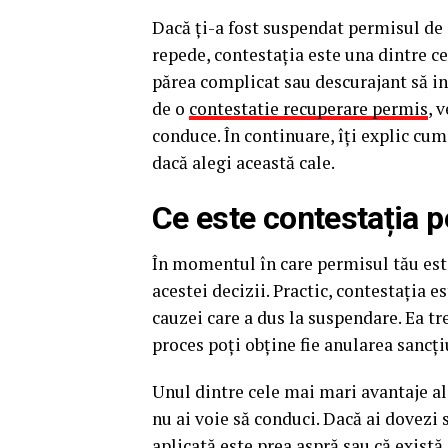
Dacă ți-a fost suspendat permisul de 
repede, contestația este una dintre ce
părea complicat sau descurajant să int
de o
contestatie recuperare permis
, 
conduce. În continuare, îți explic cum 
dacă alegi această cale.
Ce este contestația 
În momentul în care permisul tău este
acestei decizii. Practic, contestația e
cauzei care a dus la suspendare. Ea tr
proces poți obține fie anularea sancți
Unul dintre cele mai mari avantaje al
nu ai voie să conduci. Dacă ai dovezi
aplicată este prea aspră sau că exist