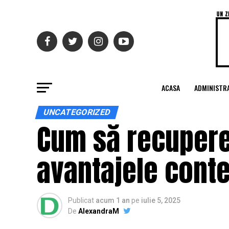
ACASA
ADMINISTRA
UNCATEGORIZED
Cum să recupere
avantajele conte
Publicat
acum 1 an
pe
iulie 5, 2025
De
AlexandraM