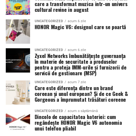
pentru serile de vară.
care a transformat muzica intr-un univers
cultural revine in august
O platformă care oferă sisteme de evaluare, plăți
securizate și mecanisme de soluționare a eventualelor
Indiferent de preferințe, sezonul cald este momentul
UNCATEGORIZED
acum 6 zile
dispute reduce riscurile atât pentru client, cât și pentru
HONOR Magic V6: designul care se poartă
ideal să experimentezi și să descoperi parfumuri
furnizor.
inspirate din universul parfumeriei de nișă. Iar
colecția
Top Scents
de la Oriflame demonstrează că
Pe
Soonyx.store
, utilizatorii pot găsi produse și servicii
UNCATEGORIZED
acum 6 zile
ingredientele premium, creativitatea și accesibilitatea
din numeroase domenii, pot comunica direct cu
Zyxel Networks îmbunătățește guvernanța
pot exista în aceeași sticlă.
în materie de securitate a produselor
furnizorii și beneficiază de un sistem de plată securizat,
pentru a proteja IMM-urile și furnizorii de
construit pentru a oferi mai multă siguranță în fiecare
(Advertorial)
servicii de gestionare (MSP)
tranzacție.
UNCATEGORIZED
acum 7 zile
Care este diferența dintre un brand
O alegere informată înseamnă mai puține riscuri
coreean și unul european? Și de ce Geek &
Gorgeous a împrumutat trăsături coreene
Indiferent de serviciul pe care îl cauți, acordă câteva
minute pentru a analiza informațiile disponibile înainte
UNCATEGORIZED
acum o săptămână
Dincolo de capacitatea bateriei: cum
de a lua o decizie.
regândește HONOR Magic V6 autonomia
unui telefon pliabil
Un furnizor verificat, o comunicare transparentă și o