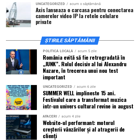
platformă de încredere pot face diferența dintre o
UNCATEGORIZED
acum o săptămână
colaborare reușită și o experiență neplăcută.
Axis lanseaza o carcasa pentru conectarea
camerelor video IP la retele celulare
private
ȘTIRILE SĂPTĂMÂNII
POLITICĂ LOCALĂ
acum 5 zile
România evită să fie retrogradată în
„JUNK”. Rolul decisiv al lui Alexandru
Nazare, în trecerea unui nou test
important
UNCATEGORIZED
acum 6 zile
SUMMER WELL implineste 15 ani.
Festivalul care a transformat muzica
intr-un univers cultural revine in august
AFACERI
acum 4 zile
Website-ul performant: motorul
creșterii vânzărilor și al atragerii de
clienți