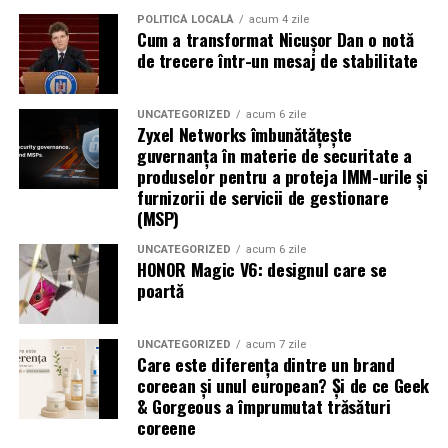
POLITICĂ LOCALĂ
acum 4 zile
Cum a transformat Nicușor Dan o notă
de trecere într-un mesaj de stabilitate
UNCATEGORIZED
acum 6 zile
Zyxel Networks îmbunătățește
guvernanța în materie de securitate a
produselor pentru a proteja IMM-urile și
furnizorii de servicii de gestionare
(MSP)
UNCATEGORIZED
acum 6 zile
HONOR Magic V6: designul care se
poartă
UNCATEGORIZED
acum 7 zile
Care este diferența dintre un brand
coreean și unul european? Și de ce Geek
& Gorgeous a împrumutat trăsături
coreene