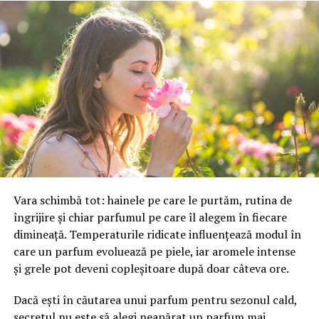
vizitatori să găsească rapid informațiile importante.
Acest lucru reduce rata de abandon și crește timpul
petrecut pe website.
În cazul magazinelor online, procesul de cumpărare
trebuie optimizat în permanență. Fiecare pas inutil
poate determina utilizatorii să renunțe la comandă.
Simplificarea formularului de checkout, afișarea clară a
informațiilor și integrarea unor metode de plată
eficiente contribuie la creșterea conversiilor.
Vara schimbă tot: hainele pe care le purtăm, rutina de
îngrijire și chiar parfumul pe care îl alegem în fiecare
Conținutul are un rol esențial în procesul de vânzare.
dimineață. Temperaturile ridicate influențează modul în
Descrierile bine redactate, paginile informative și
care un parfum evoluează pe piele, iar aromele intense
răspunsurile la întrebările frecvente ajută utilizatorii să
și grele pot deveni copleșitoare după doar câteva ore.
ia decizii mai rapide. În plus, conținutul de calitate
contribuie la dezvoltarea autorității brandului și la
Dacă ești în căutarea unui parfum pentru sezonul cald,
consolidarea încrederii.
secretul nu este să alegi neapărat un parfum mai