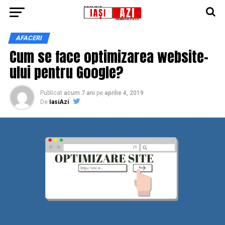
AFACERI
Cum se face optimizarea website-
ului pentru Google?
Publicat
acum 7 ani
pe
aprilie 4, 2019
De
IasiAzi