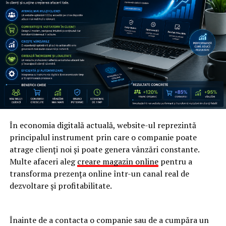
investesc în
optimizarea pentru motoarele de
căutare
(SEO).
Deși orice website poate fi inclus în rezultate Google,
doar cele cu o bună optimizare internă și externă pot
ajunge pe pozițiile din top.
Înainte de a începe vezi și
factorii de clasare pe Google
,
cei care influențează poziția site-ului tău în căutări.
Care sunt pașii pentru această
În economia digitală actuală, website-ul reprezintă
principalul instrument prin care o companie poate
optimizare a site-ului?
atrage clienți noi și poate genera vânzări constante.
Multe afaceri aleg
creare magazin online
pentru a
Vezi articolul complet
optimzare site pentru Google
.
transforma prezența online într-un canal real de
dezvoltare și profitabilitate.
ARTICOLE PE ACEIASI TEMA:
URMATORUL
Cea mai buna solutie pentru inchirieri auto
Înainte de a contacta o companie sau de a cumpăra un