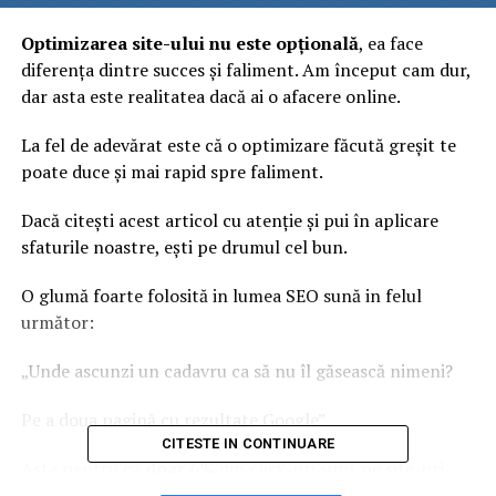
Optimizarea site-ului nu este opțională
, ea face
diferența dintre succes și faliment. Am început cam dur,
dar asta este realitatea dacă ai o afacere online.
La fel de adevărat este că o optimizare făcută greșit te
poate duce și mai rapid spre faliment.
Dacă citești acest articol cu atenție și pui în aplicare
sfaturile noastre, ești pe drumul cel bun.
O glumă foarte folosită in lumea SEO sună in felul
următor:
„Unde ascunzi un cadavru ca să nu îl găsească nimeni?
Pe a doua pagină cu rezultate Google”
CITESTE IN CONTINUARE
Asta pentru că
doar 6%
din click-uri sunt pe site-uri
din
a doua pagină
.