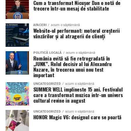
Cum a transformat Nicușor Dan o notă de
mea”
de la
Cinema City din City Park Constanța
,
de la
trecere într-un mesaj de stabilitate
18:30
, unde
regizorul Paul Decu și actrița Azaleea
Necula
, originari din Constanța și împrejurimi, vor
prezenta filmul alături de colegii lor
Ioana State,
AFACERI
acum o săptămână
Website-ul performant: motorul creșterii
Alexandra Răduță și Gabriel Vatavu.
vânzărilor și al atragerii de clienți
Cinema City Shopping City Galați
invită spectatorii
pe
12 februarie de la 18:30
la întâlnirea cu actrițele
Ioana
POLITICĂ LOCALĂ
acum o săptămână
România evită să fie retrogradată în
State și Azaleea Necula și regizorul Paul Decu.
„JUNK”. Rolul decisiv al lui Alexandru
Nazare, în trecerea unui nou test
Pe 13 februarie la ora 18:30
, spectatorii din
Iași
sunt
important
invitați la proiecția specială din
Cinema City Iulius
UNCATEGORIZED
acum o săptămână
Mall
, alături de regizorul
Paul Decu
și de
SUMMER WELL implineste 15 ani. Festivalul
actorii
Gabriel Vatavu, Sergiu Costache, Azaleea
care a transformat muzica intr-un univers
cultural revine in august
Necula, Alexandra Răduță.
UNCATEGORIZED
acum o săptămână
De „Ziua Îndrăgostiților”, pe
14 februarie, în Cinema
HONOR Magic V6: designul care se poartă
City Iulius Mall Suceava, de la 18:30
, spectatorii sunt
invitați la film alături de regizorul
Paul Decu
și de