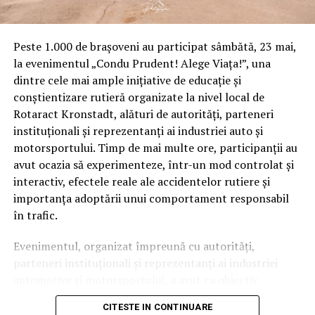
exact, ASF va facilita accesul în baza de date CEDAM
punând la dispoziţia solicitanţilor anumite informaţii
relevante despre un autovehicul, cum ar fi eventuala
Peste 1.000 de brașoveni au participat sâmbătă, 23 mai,
implicare într-un accident, numărul de accidente în
la evenimentul „Condu Prudent! Alege Viața!”, una
care a fost implicat, anii în care au avut loc acele
dintre cele mai ample inițiative de educație și
accidente şi costurile de reparaţie decontate de către
conștientizare rutieră organizate la nivel local de
asigurator pentru fiecare accident în parte.
Rotaract Kronstadt, alături de autorități, parteneri
instituționali și reprezentanți ai industriei auto și
„Vom ţine cont ca informaţiile ce ajung la solicitant să
motorsportului. Timp de mai multe ore, participanții au
respecte regimul de protecţie a datelor. Cel mai
avut ocazia să experimenteze, într-un mod controlat și
probabil, vom asista la o scădere a preţului final de
interactiv, efectele reale ale accidentelor rutiere și
tranzacţionare a unui autovehicul la mâna a doua,
importanța adoptării unui comportament responsabil
pentru că acele informaţii pot constitui un element
în trafic.
important în negocierea preţului de vânzare. Suntem
constienţi de faptul că acest proiect va genera şi
Evenimentul, organizat împreună cu autorități,
nemulţumiri. Din această categorie fac parte acei
parteneri instituționali și reprezentanți ai industriei
samsari care falsificau informaţiile despre maşina
automotive și motorsportului, a avut ca obiectiv
vândută şi care înselau prin această metodă
principal transformarea prevenției într-o experiență
cumpărătorii”, ne-a mai spus prim-vicepreşedinte ASF.
CITESTE IN CONTINUARE
practică și accesibilă publicului larg.