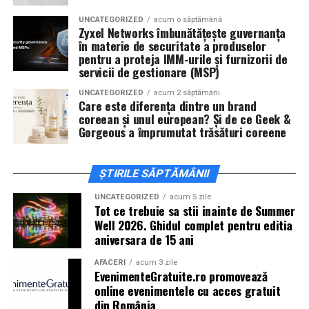
actorii
Sergiu Costache, Vlad si Oana Gherman,
UNCATEGORIZED
acum o săptămână
Alexandra Răduță.
Zyxel Networks îmbunătățește guvernanța
în materie de securitate a produselor
Cineplexx Băneasa Shopping City
pentru a proteja IMM-urile și furnizorii de
servicii de gestionare (MSP)
București
găzduiește o proiecție specială în prezența
întregii echipe pe
15 februarie, de la 17:30.
UNCATEGORIZED
acum 2 săptămâni
Care este diferența dintre un brand
coreean și unul european? Și de ce Geek &
În
Craiova
, regizorul
Paul Decu
și actorii
Sergiu
Gorgeous a împrumutat trăsături coreene
Costache, Azaleea Necula și Oana Gherman
vor
ajunge la cinematograful
Inspire VIP Electroputere
Mall pe 16 februarie de la ora 18:00
.
ȘTIRILE SĂPTĂMÂNII
Actorii
Vlad Gherman, Oana Gherman și Ioana
UNCATEGORIZED
acum 5 zile
Tot ce trebuie sa stii inainte de Summer
Ginghină
vin la întâlnirea cu publicul din
Cinema City
Well 2026. Ghidul complet pentru editia
Vivo! Pitești pe 17 februarie, de la 18:30
și vor
aniversara de 15 ani
participa la o discuție după proiecție, alături de
regizorul
Paul Decu.
AFACERI
acum 3 zile
EvenimenteGratuite.ro promovează
online evenimentele cu acces gratuit
Caravana
„În pielea mea”
ajunge la
Cinema City
din România