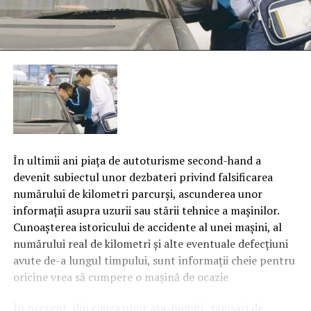
În ultimii ani piaţa de autoturisme second-hand a
devenit subiectul unor dezbateri privind falsificarea
numărului de kilometri parcurşi, ascunderea unor
informaţii asupra uzurii sau stării tehnice a maşinilor.
Cunoaşterea istoricului de accidente al unei maşini, al
numărului real de kilometri şi alte eventuale defecţiuni
avute de-a lungul timpului, sunt informaţii cheie pentru
oricine vrea să cumpere o maşină de ocazie
În prezent, din cauza unor aşa-numiţi „samsari de