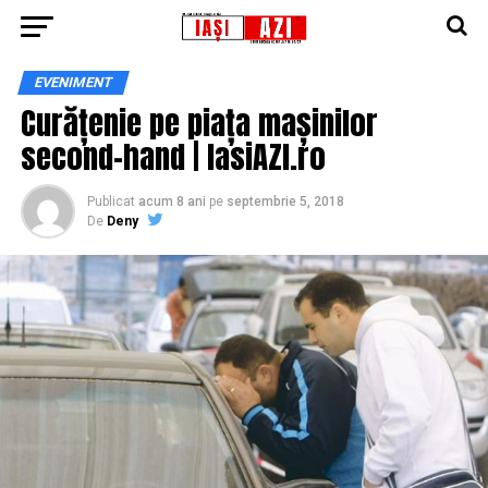
EVENIMENT
Curățenie pe piața mașinilor
second-hand | IasiAZI.ro
Publicat
acum 8 ani
pe
septembrie 5, 2018
De
Deny