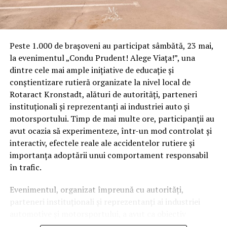
În declarațiile de avere mai sunt menționate alte două
apartamente din municipiul Iași și patru terenuri
suficient de valoaroase în Bârnova. Toate aceste bunuri
au fost achiziționate de când Costel Alexe a intrat în
Peste 1.000 de brașoveni au participat sâmbătă, 23 mai,
politică. Demn de menționat în acest context este
la evenimentul „Condu Prudent! Alege Viața!”, una
faptul că prin intermediul unei fundații, familia
dintre cele mai ample inițiative de educație și
deputatului a obținut o finanțare europeană de peste
conștientizare rutieră organizate la nivel local de
350.000 euro printr-un program gestionat de Ministerul
Rotaract Kronstadt, alături de autorități, parteneri
Mediului, pentru a proteja trei vipere în comuna Rediu,
instituționali și reprezentanți ai industriei auto și
județul Iași și multă lume se întreabă pe ce s-au dus
motorsportului. Timp de mai multe ore, participanții au
banii. Deputatul Costel Alexe nu a putut fi contactat
avut ocazia să experimenteze, într-un mod controlat și
pentru a ne oferi un punct de vedere.
interactiv, efectele reale ale accidentelor rutiere și
importanța adoptării unui comportament responsabil
A distrus apartamentul vecinului, dar nu l-a
în trafic.
despăgubit
Evenimentul, organizat împreună cu autorități,
Culmea ironiei, Costel Alexe,
parteneri instituționali și reprezentanți ai industriei
ieșeanul care a preluat
automotive și motorsportului, a avut ca obiectiv
ministerul ce are misiunea de a
principal transformarea prevenției într-o experiență