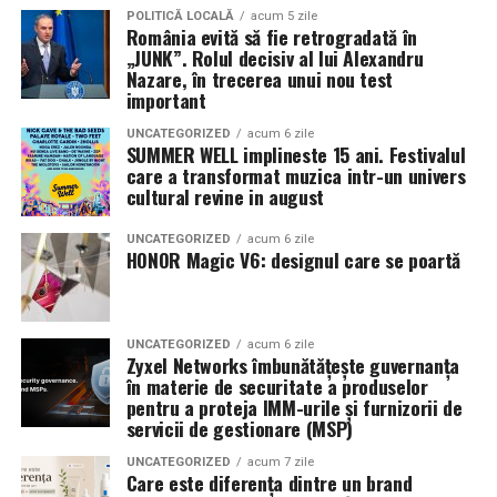
Pe
11 februarie
va avea loc proiecția specială
„În pielea
POLITICĂ LOCALĂ
acum 5 zile
România evită să fie retrogradată în
mea”
de la
Cinema City din City Park Constanța
,
de la
„JUNK”. Rolul decisiv al lui Alexandru
18:30
, unde
regizorul Paul Decu și actrița Azaleea
Nazare, în trecerea unui nou test
Necula
, originari din Constanța și împrejurimi, vor
important
prezenta filmul alături de colegii lor
Ioana State,
UNCATEGORIZED
acum 6 zile
Alexandra Răduță și Gabriel Vatavu.
SUMMER WELL implineste 15 ani. Festivalul
care a transformat muzica intr-un univers
cultural revine in august
Cinema City Shopping City Galați
invită spectatorii
pe
12 februarie de la 18:30
la întâlnirea cu actrițele
Ioana
UNCATEGORIZED
acum 6 zile
State și Azaleea Necula și regizorul Paul Decu.
HONOR Magic V6: designul care se poartă
Pe 13 februarie la ora 18:30
, spectatorii din
Iași
sunt
invitați la proiecția specială din
Cinema City Iulius
UNCATEGORIZED
acum 6 zile
Mall
, alături de regizorul
Paul Decu
și de
Zyxel Networks îmbunătățește guvernanța
actorii
Gabriel Vatavu, Sergiu Costache, Azaleea
în materie de securitate a produselor
pentru a proteja IMM-urile și furnizorii de
Necula, Alexandra Răduță.
servicii de gestionare (MSP)
De „Ziua Îndrăgostiților”, pe
14 februarie, în Cinema
UNCATEGORIZED
acum 7 zile
Care este diferența dintre un brand
City Iulius Mall Suceava, de la 18:30
, spectatorii sunt