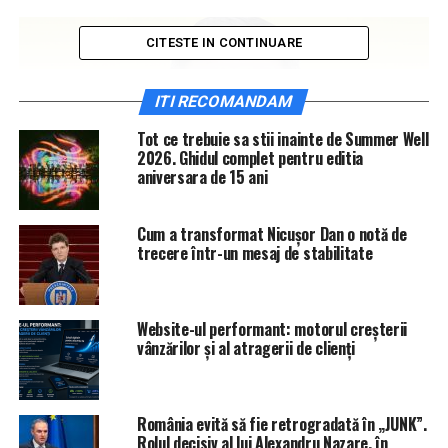
CITESTE IN CONTINUARE
ITI RECOMANDAM
Tot ce trebuie sa stii inainte de Summer Well
2026. Ghidul complet pentru editia
aniversara de 15 ani
Cum a transformat Nicușor Dan o notă de
trecere într-un mesaj de stabilitate
DEZVĂLUIRILE 7 IAȘI:
Website-ul performant: motorul creșterii
vânzărilor și al atragerii de clienți
Costel Alexe este unicul proprietar al apartamentului
din strada Ion Creangă nr.53 deși era căsătorit atunci
când l-a achiziționat. Asta deoarece Alexe și soția sa au
România evită să fie retrogradată în „JUNK”.
convenit să dețină proprietățile ”sub regimul separației
Rolul decisiv al lui Alexandru Nazare, în