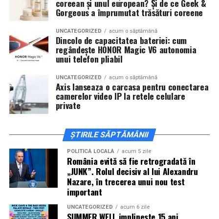
coreean și unul european? Și de ce Geek &
invitați la film alături de regizorul
Paul Decu
și de
Gorgeous a împrumutat trăsături coreene
actorii
Sergiu Costache, Vlad si Oana Gherman,
Alexandra Răduță.
UNCATEGORIZED
acum o săptămână
Dincolo de capacitatea bateriei: cum
regândește HONOR Magic V6 autonomia
Cineplexx Băneasa Shopping City
unui telefon pliabil
București
găzduiește o proiecție specială în prezența
întregii echipe pe
15 februarie, de la 17:30.
UNCATEGORIZED
acum o săptămână
Axis lanseaza o carcasa pentru conectarea
camerelor video IP la retele celulare
În
Craiova
, regizorul
Paul Decu
și actorii
Sergiu
private
Costache, Azaleea Necula și Oana Gherman
vor
ajunge la cinematograful
Inspire VIP Electroputere
Mall pe 16 februarie de la ora 18:00
.
ȘTIRILE SĂPTĂMÂNII
Actorii
Vlad Gherman, Oana Gherman și Ioana
POLITICĂ LOCALĂ
acum 5 zile
România evită să fie retrogradată în
Ginghină
vin la întâlnirea cu publicul din
Cinema City
„JUNK”. Rolul decisiv al lui Alexandru
Vivo! Pitești pe 17 februarie, de la 18:30
și vor
Nazare, în trecerea unui nou test
participa la o discuție după proiecție, alături de
important
regizorul
Paul Decu.
UNCATEGORIZED
acum 6 zile
SUMMER WELL implineste 15 ani.