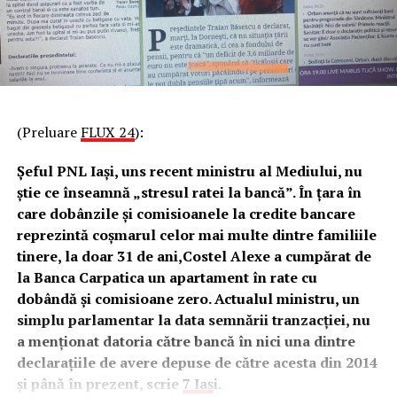
(Preluare
FLUX 24
):
Șeful PNL Iași, uns recent ministru al Mediului, nu
știe ce înseamnă „stresul ratei la bancă”. În țara în
care dobânzile și comisioanele la credite bancare
reprezintă coșmarul celor mai multe dintre familiile
tinere, la doar 31 de ani,Costel Alexe a cumpărat de
la Banca Carpatica un apartament în rate cu
dobândă și comisioane zero. Actualul ministru, un
simplu parlamentar la data semnării tranzacției, nu
a menționat datoria către bancă în nici una dintre
declarațiile de avere depuse de către acesta din 2014
și până în prezent, scrie
7 Iaș
i.