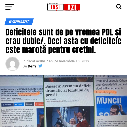
EVENIMENT
Deficitele sunt de pe vremea PDL şi
erau duble/. Deci asta cu deficitele
este marotă pentru cretini.
Publicat
acum 7 ani
pe
noiembrie 10, 2019
De
Deny