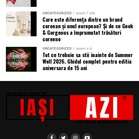
„În Pielea Mea”
este un film produs de: CB MOTION
UNCATEGORIZED
acum 7 zile
Care este diferența dintre un brand
PICTURES.
coreean și unul european? Și de ce Geek
& Gorgeous a împrumutat trăsături
Producător asociat: MAGNETIC MEDIA PRODUCTIONS
coreene
Producător: Claudiu Boboc
UNCATEGORIZED
acum o zi
Tot ce trebuie sa stii inainte de Summer
Producător executiv: Adela Mara
Well 2026. Ghidul complet pentru editia
aniversara de 15 ani
Manager producție: Iulia Cezara Roșu
Casting: ELEPHANT MEDIA
Realizat cu sprijinul:
Co-finanțatori:
C&C HOUSE RESIDENCE, S&I BEST
CORPORATION WEB DESIGN, CLIMA FREON
Sponsori
: CLINICA RMN TINERETULUI; CLINICA