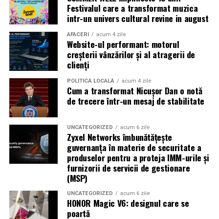
Caravana
„În pielea mea”
ajunge la
Cinema City
Festivalul care a transformat muzica
Shopping City Ploiești, pe 18 februarie,
de la 18:30, la
intr-un univers cultural revine in august
proiecția specială introdusă de regizorul
Paul Decu
,
alături de actorii
Ioana State, Vlad și Oana Gherman,
AFACERI
acum 4 zile
Website-ul performant: motorul
Azaleea Necula și Gabriel Vatavu.
creșterii vânzărilor și al atragerii de
clienți
O comedie actuală și spumoasă, filmul
„În pielea
mea”
este distribuit de T.R.I.B.E. Films.
POLITICĂ LOCALĂ
acum 4 zile
Cum a transformat Nicușor Dan o notă
de trecere într-un mesaj de stabilitate
TRAILER:
https://bit.ly/InPieleaMea
Site oficial:
inpieleamea.ro
UNCATEGORIZED
acum 6 zile
Zyxel Networks îmbunătățește
Mai multe detalii, imagini de la filmări, fragmente din
guvernanța în materie de securitate a
film, declarații din partea actorilor și informații despre
produselor pentru a proteja IMM-urile și
concursuri sunt disponibile pe paginile social media ale
furnizorii de servicii de gestionare
filmului de
Facebook
,
Instagram
,
TikTok
.
(MSP)
Adrian Pădurețu semnează imaginea filmului. De sunet
UNCATEGORIZED
acum 6 zile
HONOR Magic V6: designul care se
s-a ocupat Bogdan Ivanovici, de scenografie Anca
poartă
Miron, iar de costume Francisca Vass.