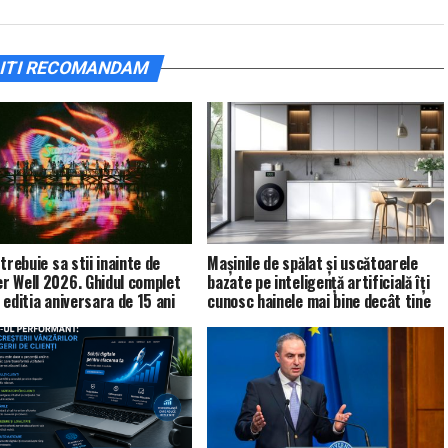
ITI RECOMANDAM
trebuie sa stii inainte de
Mașinile de spălat și uscătoarele
 Well 2026. Ghidul complet
bazate pe inteligență artificială îți
 editia aniversara de 15 ani
cunosc hainele mai bine decât tine