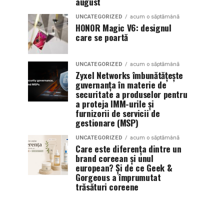
august
UNCATEGORIZED
acum o săptămână
HONOR Magic V6: designul
care se poartă
UNCATEGORIZED
acum o săptămână
Zyxel Networks îmbunătățește
guvernanța în materie de
securitate a produselor pentru
a proteja IMM-urile și
furnizorii de servicii de
gestionare (MSP)
UNCATEGORIZED
acum o săptămână
Care este diferența dintre un
brand coreean și unul
european? Și de ce Geek &
Gorgeous a împrumutat
trăsături coreene