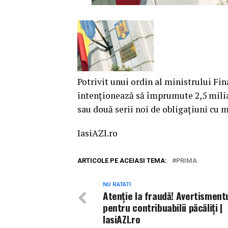
Potrivit unui ordin al ministrului Fi
intenţionează să împrumute 2,5 miliar
sau două serii noi de obligaţiuni cu
IasiAZI.ro
ARTICOLE PE ACEIASI TEMA:
PRIMA
NU RATATI
Atenție la fraudă! Avertisment
pentru contribuabilii păcăliți |
IasiAZI.ro