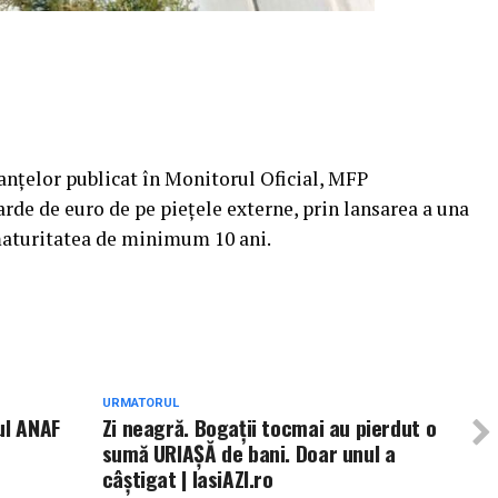
nanţelor publicat în Monitorul Oficial, MFP
de de euro de pe pieţele externe, prin lansarea a una
 maturitatea de minimum 10 ani.
URMATORUL
ul ANAF
Zi neagră. Bogații tocmai au pierdut o
sumă URIAȘĂ de bani. Doar unul a
câștigat | IasiAZI.ro