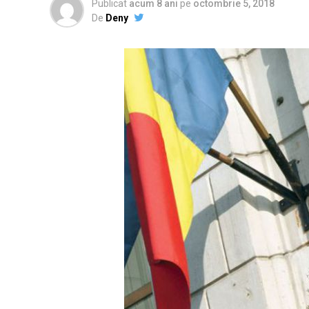
Publicat
acum 8 ani
pe
octombrie 5, 2018
De
Deny