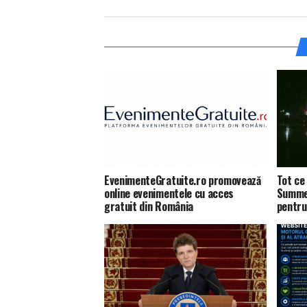
EvenimenteGratuite.ro promovează
Tot ce 
online evenimentele cu acces
Summer
gratuit din România
pentru