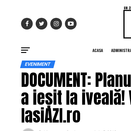
ACASA
ADMINISTRA
EVENIMENT
DOCUMENT: Planul
a ieșit la iveală!
IasiAZI.ro