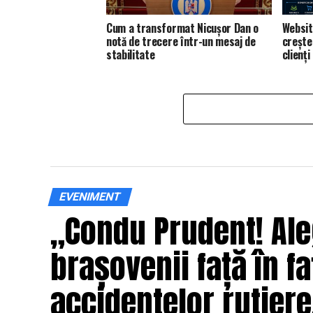
Cum a transformat Nicușor Dan o
Websit
notă de trecere într-un mesaj de
creșter
stabilitate
clienți
EVENIMENT
„Condu Prudent! Ale
brașovenii față în fa
accidentelor rutier