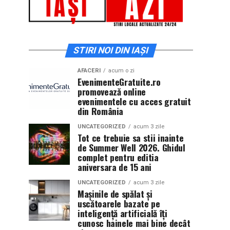
STIRI NOI DIN IAȘI
AFACERI
acum o zi
EvenimenteGratuite.ro
promovează online
evenimentele cu acces gratuit
din România
UNCATEGORIZED
acum 3 zile
Tot ce trebuie sa stii inainte
de Summer Well 2026. Ghidul
complet pentru editia
aniversara de 15 ani
UNCATEGORIZED
acum 3 zile
Mașinile de spălat și
uscătoarele bazate pe
inteligență artificială îți
cunosc hainele mai bine decât