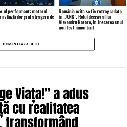
e-ul performant: motorul
România evită să fie retrogradată
ii vânzărilor și al atragerii de
în „JUNK”. Rolul decisiv al lui
Alexandru Nazare, în trecerea unui
nou test important
COMENTEAZA SI TU
ge Viața!” a adus
ță cu realitatea
e, transformând