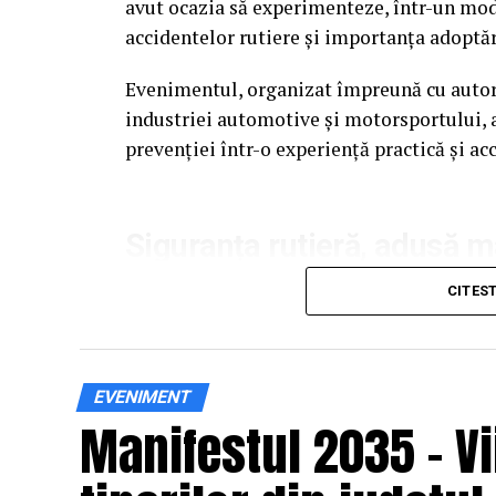
avut ocazia să experimenteze, într-un mod c
accidentelor rutiere și importanța adoptă
Evenimentul, organizat împreună cu autorit
industriei automotive și motorsportului, a
prevenției într-o experiență practică și acc
Siguranța rutieră, adusă 
Datele privind accidentele rutiere din Ro
CITES
inițiative de educație și prevenție. În 2025
accidente rutiere, iar mai mult de 1.300 și-
EVENIMENT
În acest context, campania „Condu Prudent
Manifestul 2035 – Vi
informația teoretică într-o experiență dire
participanți să înțeleagă concret impactul d