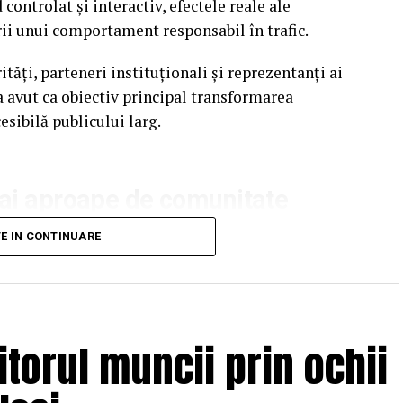
ontrolat și interactiv, efectele reale ale
rii unui comportament responsabil în trafic.
ăți, parteneri instituționali și reprezentanți ai
 avut ca obiectiv principal transformarea
esibilă publicului larg.
mai aproape de comunitate
mânia continuă să evidențieze necesitatea unor
TE IN CONTINUARE
, peste 3.000 de persoane au fost rănite grav în
au pierdut viața pe șoselele din țară.
! Alege Viața!” își propune să transforme
itorul muncii prin ochii
ctă, prin simulări și demonstrații care îi ajută pe
eciziilor luate în trafic.