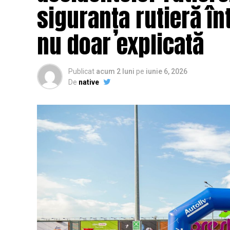
siguranța rutieră înt
nu doar explicată
Publicat
acum 2 luni
pe
iunie 6, 2026
De
native