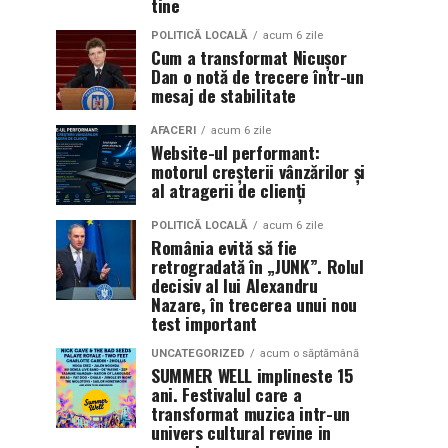
tine
POLITICĂ LOCALĂ
acum 6 zile
Cum a transformat Nicușor
Dan o notă de trecere într-un
mesaj de stabilitate
AFACERI
acum 6 zile
Website-ul performant:
motorul creșterii vânzărilor și
al atragerii de clienți
POLITICĂ LOCALĂ
acum 6 zile
România evită să fie
retrogradată în „JUNK”. Rolul
decisiv al lui Alexandru
Nazare, în trecerea unui nou
test important
UNCATEGORIZED
acum o săptămână
SUMMER WELL implineste 15
ani. Festivalul care a
transformat muzica intr-un
univers cultural revine in