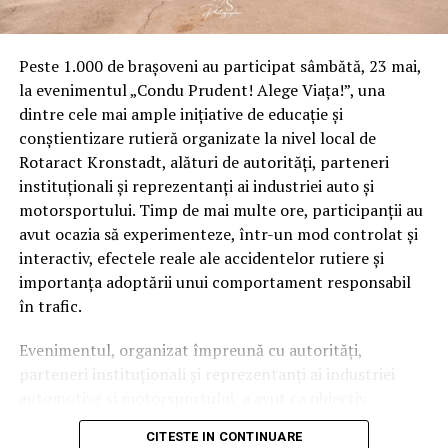
Peste 1.000 de brașoveni au participat sâmbătă, 23 mai,
la evenimentul „Condu Prudent! Alege Viața!”, una
dintre cele mai ample inițiative de educație și
conștientizare rutieră organizate la nivel local de
Rotaract Kronstadt, alături de autorități, parteneri
instituționali și reprezentanți ai industriei auto și
motorsportului. Timp de mai multe ore, participanții au
avut ocazia să experimenteze, într-un mod controlat și
interactiv, efectele reale ale accidentelor rutiere și
importanța adoptării unui comportament responsabil
în trafic.
Evenimentul, organizat împreună cu autorități,
parteneri instituționali și reprezentanți ai industriei
automotive și motorsportului, a avut ca obiectiv
principal transformarea prevenției într-o experiență
CITESTE IN CONTINUARE
practică și accesibilă publicului larg.