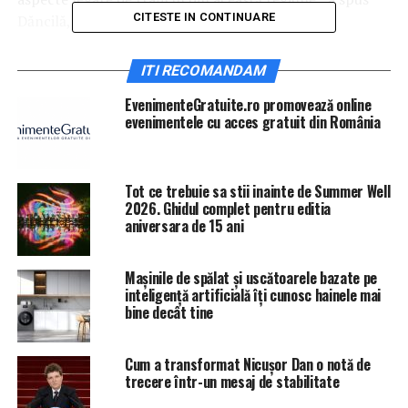
CITESTE IN CONTINUARE
Dăncilă, citată de
Digi24.ro.
ITI RECOMANDAM
EvenimenteGratuite.ro promovează online
evenimentele cu acces gratuit din România
Tot ce trebuie sa stii inainte de Summer Well
2026. Ghidul complet pentru editia
aniversara de 15 ani
Mașinile de spălat și uscătoarele bazate pe
inteligență artificială îți cunosc hainele mai
bine decât tine
Cum a transformat Nicușor Dan o notă de
trecere într-un mesaj de stabilitate