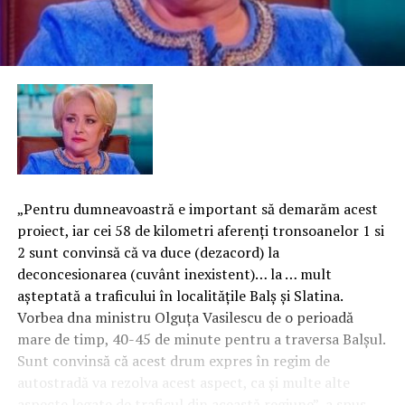
„Pentru dumneavoastră e important să demarăm acest
proiect, iar cei 58 de kilometri aferenţi tronsoanelor 1 si
2 sunt convinsă că va duce (dezacord) la
deconcesionarea (cuvânt inexistent)… la … mult
aşteptată a traficului în localităţile Balş şi Slatina.
Vorbea dna ministru Olguţa Vasilescu de o perioadă
mare de timp, 40-45 de minute pentru a traversa Balşul.
Sunt convinsă că acest drum expres în regim de
autostradă va rezolva acest aspect, ca şi multe alte
aspecte legate de traficul din această regiune”, a spus