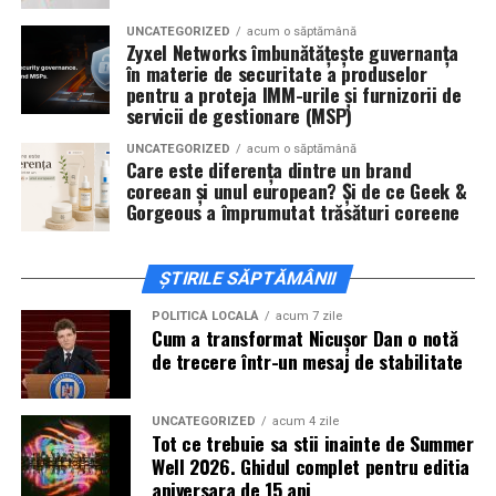
actorii
Sergiu Costache, Vlad si Oana Gherman,
UNCATEGORIZED
acum o săptămână
Alexandra Răduță.
Zyxel Networks îmbunătățește guvernanța
în materie de securitate a produselor
Cineplexx Băneasa Shopping City
pentru a proteja IMM-urile și furnizorii de
servicii de gestionare (MSP)
București
găzduiește o proiecție specială în prezența
întregii echipe pe
15 februarie, de la 17:30.
UNCATEGORIZED
acum o săptămână
Care este diferența dintre un brand
coreean și unul european? Și de ce Geek &
În
Craiova
, regizorul
Paul Decu
și actorii
Sergiu
Gorgeous a împrumutat trăsături coreene
Costache, Azaleea Necula și Oana Gherman
vor
ajunge la cinematograful
Inspire VIP Electroputere
Mall pe 16 februarie de la ora 18:00
.
ȘTIRILE SĂPTĂMÂNII
Actorii
Vlad Gherman, Oana Gherman și Ioana
POLITICĂ LOCALĂ
acum 7 zile
Cum a transformat Nicușor Dan o notă
Ginghină
vin la întâlnirea cu publicul din
Cinema City
de trecere într-un mesaj de stabilitate
Vivo! Pitești pe 17 februarie, de la 18:30
și vor
participa la o discuție după proiecție, alături de
regizorul
Paul Decu.
UNCATEGORIZED
acum 4 zile
Tot ce trebuie sa stii inainte de Summer
Well 2026. Ghidul complet pentru editia
Caravana
„În pielea mea”
ajunge la
Cinema City
aniversara de 15 ani