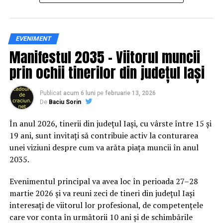
Siguranța rutieră, adusă mai
EVENIMENT
Manifestul 2035 – Viitorul muncii
aproape de comunitate
prin ochii tinerilor din județul Iași
Datele privind accidentele rutiere din România continuă
să evidențieze necesitatea unor inițiative de educație și
Publicat
acum 6 luni
pe
februarie 13, 2026
De
Baciu Sorin
prevenție. În 2025, peste 3.000 de persoane au fost
rănite grav în accidente rutiere, iar mai mult de 1.300 și-
În anul 2026, tinerii din județul Iași, cu vârste între 15 și
au pierdut viața pe șoselele din țară.
19 ani, sunt invitați să contribuie activ la conturarea
unei viziuni despre cum va arăta piața muncii în anul
În acest context, campania „Condu Prudent! Alege
2035.
Viața!” își propune să transforme informația teoretică
într-o experiență directă, prin simulări și demonstrații
Evenimentul principal va avea loc în perioada 27–28
care îi ajută pe participanți să înțeleagă concret
martie 2026 și va reuni zeci de tineri din județul Iași
impactul deciziilor luate în trafic.
interesați de viitorul lor profesional, de competențele
care vor conta în următorii 10 ani și de schimbările