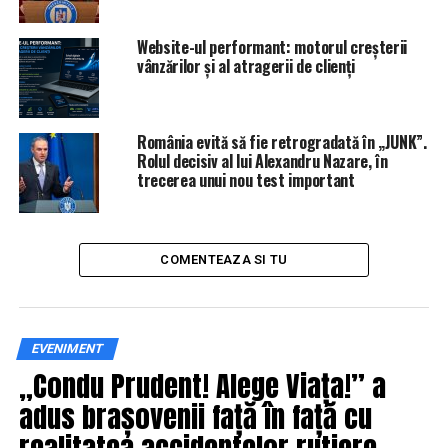
IasiAZI.ro
Website-ul performant: motorul creșterii
ARTICOLE PE ACEIASI TEMA:
vânzărilor și al atragerii de clienți
PRIMA
URMATORUL
Vești surprinzător de bune. Ce a făcut BNR cu banii
României | IasiAZI.ro
România evită să fie retrogradată în „JUNK”.
Rolul decisiv al lui Alexandru Nazare, în
NU RATATI
trecerea unui nou test important
Autostrada din România pe care o vrea chiar Klaus
Iohannis | IasiAZI.ro
COMENTEAZA SI TU
EVENIMENT
„Condu Prudent! Alege Viața!” a
adus brașovenii față în față cu
realitatea accidentelor rutiere,