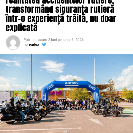
transformând siguranța rutieră
într-o experiență trăită, nu doar
explicată
Publicat
acum 2 luni
pe
iunie 6, 2026
De
native