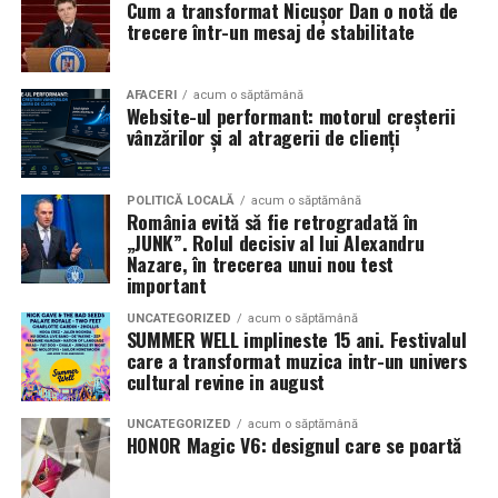
Cum a transformat Nicușor Dan o notă de
mea”
de la
Cinema City din City Park Constanța
,
de la
trecere într-un mesaj de stabilitate
18:30
, unde
regizorul Paul Decu și actrița Azaleea
Necula
, originari din Constanța și împrejurimi, vor
prezenta filmul alături de colegii lor
Ioana State,
AFACERI
acum o săptămână
Website-ul performant: motorul creșterii
Alexandra Răduță și Gabriel Vatavu.
vânzărilor și al atragerii de clienți
Cinema City Shopping City Galați
invită spectatorii
pe
12 februarie de la 18:30
la întâlnirea cu actrițele
Ioana
POLITICĂ LOCALĂ
acum o săptămână
România evită să fie retrogradată în
State și Azaleea Necula și regizorul Paul Decu.
„JUNK”. Rolul decisiv al lui Alexandru
Nazare, în trecerea unui nou test
Pe 13 februarie la ora 18:30
, spectatorii din
Iași
sunt
important
invitați la proiecția specială din
Cinema City Iulius
UNCATEGORIZED
acum o săptămână
Mall
, alături de regizorul
Paul Decu
și de
SUMMER WELL implineste 15 ani. Festivalul
actorii
Gabriel Vatavu, Sergiu Costache, Azaleea
care a transformat muzica intr-un univers
cultural revine in august
Necula, Alexandra Răduță.
UNCATEGORIZED
acum o săptămână
De „Ziua Îndrăgostiților”, pe
14 februarie, în Cinema
HONOR Magic V6: designul care se poartă
City Iulius Mall Suceava, de la 18:30
, spectatorii sunt
invitați la film alături de regizorul
Paul Decu
și de