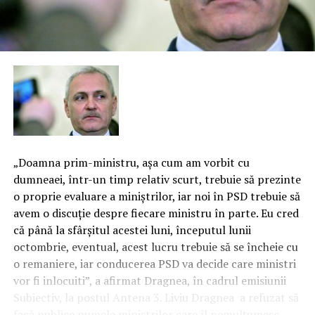
„Doamna prim-ministru, aşa cum am vorbit cu
dumneaei, într-un timp relativ scurt, trebuie să prezinte
o proprie evaluare a miniştrilor, iar noi în PSD trebuie să
avem o discuţie despre fiecare ministru în parte. Eu cred
că până la sfârşitul acestei luni, începutul lunii
octombrie, eventual, acest lucru trebuie să se încheie cu
o remaniere, iar conducerea PSD va decide care ministri
vor fi inlocuiti”, a afirmat Dragnea, în cadrul emisiunii
Subiectiv, la postul Antena 3. Liviu Dragnea a refuzat să
facă publice numele miniştrilor care îl nemulţumesc,