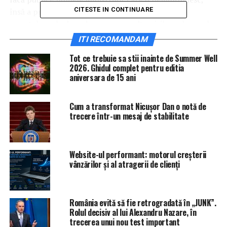
CITESTE IN CONTINUARE
însă a precizat că este mulţumit de premier. „Am
punctele mele de vedere, am nemulţumirile mele, unul
dintre motivele pentru care minştrii vor si schimbaţi
ITI RECOMANDAM
este proasta comunicare”, a menţionat preşedintele
Tot ce trebuie sa stii inainte de Summer Well
PSD.
2026. Ghidul complet pentru editia
aniversara de 15 ani
IasiAZI.ro
Cum a transformat Nicușor Dan o notă de
ARTICOLE PE ACEIASI TEMA:
PRIMA
trecere într-un mesaj de stabilitate
URMATORUL
Simona Halep, în centrul unui scandal cu americanii.
Jucătoarea a fost criticată dur | IasiAZI.ro
Website-ul performant: motorul creșterii
vânzărilor și al atragerii de clienți
NU RATATI
Cum puteți beneficia de PENSIE SUPLIMENTARĂ |
IasiAZI.ro
România evită să fie retrogradată în „JUNK”.
Rolul decisiv al lui Alexandru Nazare, în
trecerea unui nou test important