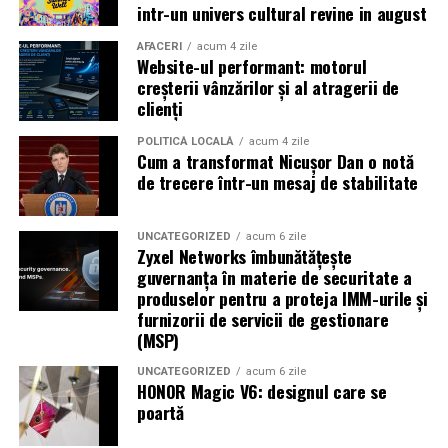
Shopping City Ploiești, pe 18 februarie,
de la 18:30, la
intr-un univers cultural revine in august
proiecția specială introdusă de regizorul
Paul Decu
,
alături de actorii
Ioana State, Vlad și Oana Gherman,
AFACERI
acum 4 zile
Website-ul performant: motorul
Azaleea Necula și Gabriel Vatavu.
creșterii vânzărilor și al atragerii de
clienți
O comedie actuală și spumoasă, filmul
„În pielea
mea”
este distribuit de T.R.I.B.E. Films.
POLITICĂ LOCALĂ
acum 4 zile
Cum a transformat Nicușor Dan o notă
de trecere într-un mesaj de stabilitate
TRAILER:
https://bit.ly/InPieleaMea
Site oficial:
inpieleamea.ro
UNCATEGORIZED
acum 6 zile
Zyxel Networks îmbunătățește
Mai multe detalii, imagini de la filmări, fragmente din
guvernanța în materie de securitate a
film, declarații din partea actorilor și informații despre
produselor pentru a proteja IMM-urile și
concursuri sunt disponibile pe paginile social media ale
furnizorii de servicii de gestionare
filmului de
Facebook
,
Instagram
,
TikTok
.
(MSP)
Adrian Pădurețu semnează imaginea filmului. De sunet
UNCATEGORIZED
acum 6 zile
HONOR Magic V6: designul care se
s-a ocupat Bogdan Ivanovici, de scenografie Anca
poartă
Miron, iar de costume Francisca Vass.