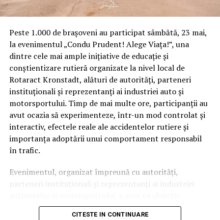
Peste 1.000 de brașoveni au participat sâmbătă, 23 mai,
la evenimentul „Condu Prudent! Alege Viața!”, una
dintre cele mai ample inițiative de educație și
conștientizare rutieră organizate la nivel local de
Rotaract Kronstadt, alături de autorități, parteneri
instituționali și reprezentanți ai industriei auto și
motorsportului. Timp de mai multe ore, participanții au
avut ocazia să experimenteze, într-un mod controlat și
interactiv, efectele reale ale accidentelor rutiere și
importanța adoptării unui comportament responsabil
în trafic.
Evenimentul, organizat împreună cu autorități,
parteneri instituționali și reprezentanți ai industriei
automotive și motorsportului, a avut ca obiectiv
principal transformarea prevenției într-o experiență
CITESTE IN CONTINUARE
practică și accesibilă publicului larg.