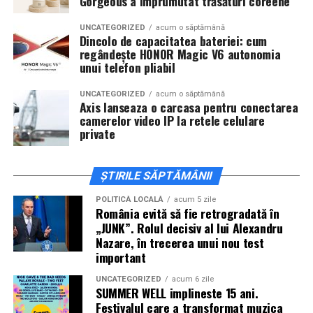
Gorgeous a împrumutat trăsături coreene
actorii
Sergiu Costache, Vlad si Oana Gherman,
Alexandra Răduță.
UNCATEGORIZED
acum o săptămână
Dincolo de capacitatea bateriei: cum
regândește HONOR Magic V6 autonomia
Cineplexx Băneasa Shopping City
unui telefon pliabil
București
găzduiește o proiecție specială în prezența
întregii echipe pe
15 februarie, de la 17:30.
UNCATEGORIZED
acum o săptămână
Axis lanseaza o carcasa pentru conectarea
camerelor video IP la retele celulare
În
Craiova
, regizorul
Paul Decu
și actorii
Sergiu
private
Costache, Azaleea Necula și Oana Gherman
vor
ajunge la cinematograful
Inspire VIP Electroputere
Mall pe 16 februarie de la ora 18:00
.
ȘTIRILE SĂPTĂMÂNII
Actorii
Vlad Gherman, Oana Gherman și Ioana
POLITICĂ LOCALĂ
acum 5 zile
România evită să fie retrogradată în
Ginghină
vin la întâlnirea cu publicul din
Cinema City
„JUNK”. Rolul decisiv al lui Alexandru
Vivo! Pitești pe 17 februarie, de la 18:30
și vor
Nazare, în trecerea unui nou test
participa la o discuție după proiecție, alături de
important
regizorul
Paul Decu.
UNCATEGORIZED
acum 6 zile
SUMMER WELL implineste 15 ani.
Caravana
„În pielea mea”
ajunge la
Cinema City
Festivalul care a transformat muzica