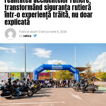
transformând siguranța rutieră
într-o experiență trăită, nu doar
explicată
Publicat
acum 2 luni
pe
iunie 6, 2026
De
native