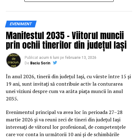
Siguranța rutieră, adusă mai
EVENIMENT
Manifestul 2035 – Viitorul muncii
aproape de comunitate
prin ochii tinerilor din județul Iași
Datele privind accidentele rutiere din România continuă
să evidențieze necesitatea unor inițiative de educație și
Publicat
acum 6 luni
pe
februarie 13, 2026
De
Baciu Sorin
prevenție. În 2025, peste 3.000 de persoane au fost
rănite grav în accidente rutiere, iar mai mult de 1.300 și-
În anul 2026, tinerii din județul Iași, cu vârste între 15 și
au pierdut viața pe șoselele din țară.
19 ani, sunt invitați să contribuie activ la conturarea
unei viziuni despre cum va arăta piața muncii în anul
În acest context, campania „Condu Prudent! Alege
2035.
Viața!” își propune să transforme informația teoretică
într-o experiență directă, prin simulări și demonstrații
Evenimentul principal va avea loc în perioada 27–28
care îi ajută pe participanți să înțeleagă concret
martie 2026 și va reuni zeci de tineri din județul Iași
impactul deciziilor luate în trafic.
interesați de viitorul lor profesional, de competențele
care vor conta în următorii 10 ani și de schimbările