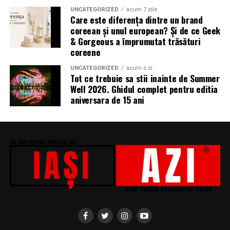
„În Pielea Mea”
este un film produs de: CB MOTION
UNCATEGORIZED
acum 7 zile
Care este diferența dintre un brand
PICTURES.
coreean și unul european? Și de ce Geek
& Gorgeous a împrumutat trăsături
Producător asociat: MAGNETIC MEDIA PRODUCTIONS
coreene
Producător: Claudiu Boboc
UNCATEGORIZED
acum o zi
Tot ce trebuie sa stii inainte de Summer
Producător executiv: Adela Mara
Well 2026. Ghidul complet pentru editia
aniversara de 15 ani
Manager producție: Iulia Cezara Roșu
Casting: ELEPHANT MEDIA
Realizat cu sprijinul:
Co-finanțatori:
C&C HOUSE RESIDENCE, S&I BEST
CORPORATION WEB DESIGN, CLIMA FREON
Sponsori
: CLINICA RMN TINERETULUI; CLINICA
IMAMED; OMV PETROM; MIKO BEAUTY PALACE;