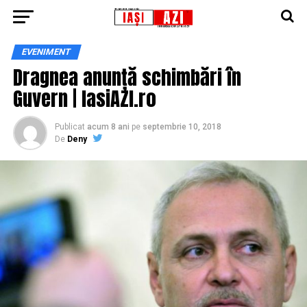
EVENIMENT
Dragnea anunță schimbări în
Guvern | IasiAZI.ro
Publicat
acum 8 ani
pe
septembrie 10, 2018
De
Deny