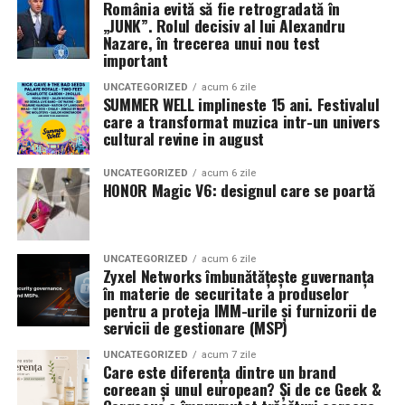
România evită să fie retrogradată în
mea”
de la
Cinema City din City Park Constanța
,
de la
„JUNK”. Rolul decisiv al lui Alexandru
18:30
, unde
regizorul Paul Decu și actrița Azaleea
Nazare, în trecerea unui nou test
Necula
, originari din Constanța și împrejurimi, vor
important
prezenta filmul alături de colegii lor
Ioana State,
UNCATEGORIZED
acum 6 zile
Alexandra Răduță și Gabriel Vatavu.
SUMMER WELL implineste 15 ani. Festivalul
care a transformat muzica intr-un univers
cultural revine in august
Cinema City Shopping City Galați
invită spectatorii
pe
12 februarie de la 18:30
la întâlnirea cu actrițele
Ioana
UNCATEGORIZED
acum 6 zile
State și Azaleea Necula și regizorul Paul Decu.
HONOR Magic V6: designul care se poartă
Pe 13 februarie la ora 18:30
, spectatorii din
Iași
sunt
invitați la proiecția specială din
Cinema City Iulius
UNCATEGORIZED
acum 6 zile
Mall
, alături de regizorul
Paul Decu
și de
Zyxel Networks îmbunătățește guvernanța
actorii
Gabriel Vatavu, Sergiu Costache, Azaleea
în materie de securitate a produselor
pentru a proteja IMM-urile și furnizorii de
Necula, Alexandra Răduță.
servicii de gestionare (MSP)
De „Ziua Îndrăgostiților”, pe
14 februarie, în Cinema
UNCATEGORIZED
acum 7 zile
Care este diferența dintre un brand
City Iulius Mall Suceava, de la 18:30
, spectatorii sunt
coreean și unul european? Și de ce Geek &
invitați la film alături de regizorul
Paul Decu
și de