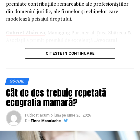
toate aceste cabluri vor fi stocate în interiorul
premiate contribuțiile remarcabile ale profesioniștilor
dulapului.
din domeniul juridic, ale firmelor și echipelor care
modelează peisajul dreptului.
Sfaturi pentru alegerea unui
Gabriel Zbârcea
, Managing Partner al Țuca Zbârcea &
dulap informatic
Asociații a primit premiul de excelență „
Avocatul
Anului în Business
” pentru leadership excepțional,
Dacă te-ai decis să investești într-o astfel de soluție
CITESTE IN CONTINUARE
management de criză exemplar și o contribuție istorică
pentru businessul tău, probabil că te întrebi la ce detalii
la prestigiul comunității juridice.
„Lider nativ, strateg
este necesar să fii atent înainte de achiziție. Noi îți
desăvârșit în tranzacții M&A de miliarde de euro și un
recomandăm ca în primul rând să optezi pentru un
fin cunoscător al subtilităților corporative, el a
dulap informatic care are
compartimente separate
SOCIAL
demonstrat că un brand românesc poate impune
pentru fiecare componentă a computerului tău. Nu doar
Cât de des trebuie repetată
standardul de aur la nivel european. Nominalizarea sa a
că te ajută la o mai bună organizare, ci în cazul unui
ecografia mamară?
fost susținută și de capacitatea unică de a promova o
incident informatic, nu va fi nevoie ca o persoană să aibă
nouă generație de parteneri și asociați, menținând
acces la fiecare componentă.
structura organizatorică la cel mai înalt nivel de
Publicat
acum o lună
pe
iunie 26, 2026
De
Elena Manolache
competitivitate din țară.”
, au subliniat editorii FinMedia.
Un alt aspect care nu este deloc de neglijat este
materialul din care este confecționat dulapul
informatic. Pentru că în acest caz și plasticul este o