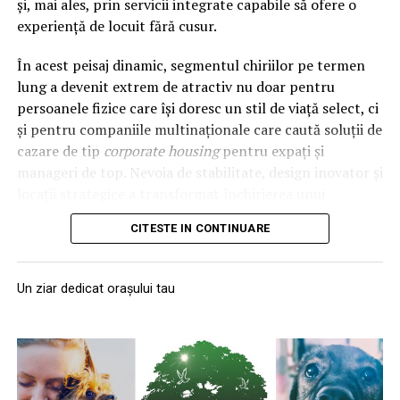
și, mai ales, prin servicii integrate capabile să ofere o
punerea pe picioare a unei afaceri sau la continuarea
face potrivită inclusiv pentru paciente tinere, gravide
experiență de locuit fără cusur.
uneia de succes. Premiul acesta nu e doar al meu. E și al
sau care alăptează. Imaginea apare în timp real, iar
colegilor mei din Țuca Zbârcea & Asociații, cărora le
medicul poate apăsa cu sonda în diferite unghiuri
În acest peisaj dinamic, segmentul chiriilor pe termen
mulțumesc pentru rigoare și devotament. Nu în ultimul
pentru a vedea o leziune din mai multe direcții.
lung a devenit extrem de atractiv nu doar pentru
rând, acest premiu este o măsură a încrederii clienților
persoanele fizice care își doresc un stil de viață select, ci
care ne aleg pentru a-i consilia. Mulțumesc încă o dată și
E foarte bună la diferențierea chisturilor de nodulii
și pentru companiile multinaționale care caută soluții de
felicitări tuturor celorlalți premianți!”
, a spus Sergiu
solizi. Sună tehnic, însă diferența contează enorm,
cazare de tip
corporate housing
pentru expați și
Crețu la acceptarea premiului.
pentru că un chist plin cu lichid e aproape întotdeauna
manageri de top. Nevoia de stabilitate, design inovator și
benign, în timp ce un nodul solid poate avea nevoie de
locații strategice a transformat închirierea unui
Marele trofeu al Galei Avocați de Top – „
Firma de
investigații suplimentare. Ecografia răspunde rapid la
apartament premium dintr-o tranzacție imobiliară
Avocatură a Anului 2025
” – a fost decernat echipei
întrebarea „ce e asta?” atunci când îți pui mâna pe ceva
CITESTE IN CONTINUARE
clasică într-un parteneriat pe termen lung bazat pe
Țuca Zbârcea & Asociații. Potrivit editorilor
neașteptat.
excență.
FinMedia,
„Țuca Zbârcea & Asociații este un nume de
referință pe piața locală de avocatură, statut reconfirmat
Doar că nu vede tot. Microcalcificările, care pot fi un
Un ziar dedicat orașului tau
O viziune strategică asupra
și la nivel internațional. Recunoscută pentru precizia,
semn timpuriu de cancer, sunt mult mai bine
claritatea serviciilor oferite și consultanța strategică de
identificate de mamografie. De asta cele două investigații
imobiliarelor de lux
business în proiecte de mare impact, echipa îmbină
nu se concurează, ci se completează. Femeile peste 40
rigoarea tehnică cu o viziune pragmatică și comercială,
de ani sunt sfătuite să le folosească împreună, nu să
Dezvoltarea urbană din ultimii ani a demonstrat că
extrem de apreciată de clienți.”
aleagă între ele.
proprietățile de succes sunt cele care reușesc să îmbine