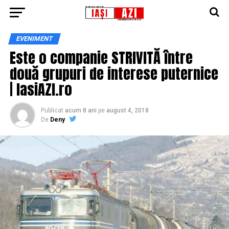
EVENIMENT
Este o companie STRIVITĂ între
două grupuri de interese puternice
| IasiAZI.ro
Publicat
acum 8 ani
pe
august 4, 2018
De
Deny