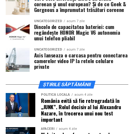
coreean și unul european? Și de ce Geek &
invitați la film alături de regizorul
Paul Decu
și de
Gorgeous a împrumutat trăsături coreene
actorii
Sergiu Costache, Vlad si Oana Gherman,
Alexandra Răduță.
UNCATEGORIZED
acum 7 zile
Dincolo de capacitatea bateriei: cum
regândește HONOR Magic V6 autonomia
Cineplexx Băneasa Shopping City
unui telefon pliabil
București
găzduiește o proiecție specială în prezența
întregii echipe pe
15 februarie, de la 17:30.
UNCATEGORIZED
acum 7 zile
Axis lanseaza o carcasa pentru conectarea
camerelor video IP la retele celulare
În
Craiova
, regizorul
Paul Decu
și actorii
Sergiu
private
Costache, Azaleea Necula și Oana Gherman
vor
ajunge la cinematograful
Inspire VIP Electroputere
Mall pe 16 februarie de la ora 18:00
.
ȘTIRILE SĂPTĂMÂNII
Actorii
Vlad Gherman, Oana Gherman și Ioana
POLITICĂ LOCALĂ
acum 4 zile
România evită să fie retrogradată în
Ginghină
vin la întâlnirea cu publicul din
Cinema City
„JUNK”. Rolul decisiv al lui Alexandru
Vivo! Pitești pe 17 februarie, de la 18:30
și vor
Nazare, în trecerea unui nou test
participa la o discuție după proiecție, alături de
important
regizorul
Paul Decu.
AFACERI
acum 4 zile