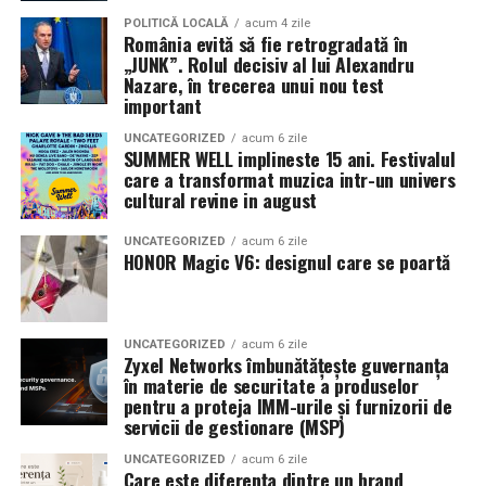
Pe
11 februarie
va avea loc proiecția specială
„În pielea
POLITICĂ LOCALĂ
acum 4 zile
România evită să fie retrogradată în
mea”
de la
Cinema City din City Park Constanța
,
de la
„JUNK”. Rolul decisiv al lui Alexandru
18:30
, unde
regizorul Paul Decu și actrița Azaleea
Nazare, în trecerea unui nou test
Necula
, originari din Constanța și împrejurimi, vor
important
prezenta filmul alături de colegii lor
Ioana State,
UNCATEGORIZED
acum 6 zile
Alexandra Răduță și Gabriel Vatavu.
SUMMER WELL implineste 15 ani. Festivalul
care a transformat muzica intr-un univers
cultural revine in august
Cinema City Shopping City Galați
invită spectatorii
pe
12 februarie de la 18:30
la întâlnirea cu actrițele
Ioana
UNCATEGORIZED
acum 6 zile
State și Azaleea Necula și regizorul Paul Decu.
HONOR Magic V6: designul care se poartă
Pe 13 februarie la ora 18:30
, spectatorii din
Iași
sunt
invitați la proiecția specială din
Cinema City Iulius
UNCATEGORIZED
acum 6 zile
Mall
, alături de regizorul
Paul Decu
și de
Zyxel Networks îmbunătățește guvernanța
actorii
Gabriel Vatavu, Sergiu Costache, Azaleea
în materie de securitate a produselor
pentru a proteja IMM-urile și furnizorii de
Necula, Alexandra Răduță.
servicii de gestionare (MSP)
De „Ziua Îndrăgostiților”, pe
14 februarie, în Cinema
UNCATEGORIZED
acum 6 zile
Care este diferența dintre un brand
City Iulius Mall Suceava, de la 18:30
, spectatorii sunt