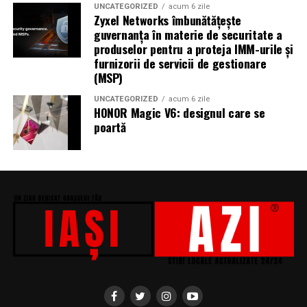
Miron, iar de costume Francisca Vass.
UNCATEGORIZED
acum 6 zile
Zyxel Networks îmbunătățește
„În Pielea Mea”
este un film produs de: CB MOTION
guvernanța în materie de securitate a
produselor pentru a proteja IMM-urile și
PICTURES.
furnizorii de servicii de gestionare
(MSP)
Producător asociat: MAGNETIC MEDIA PRODUCTIONS
UNCATEGORIZED
acum 6 zile
Producător: Claudiu Boboc
HONOR Magic V6: designul care se
poartă
Producător executiv: Adela Mara
Manager producție: Iulia Cezara Roșu
Casting: ELEPHANT MEDIA
Realizat cu sprijinul:
Co-finanțatori:
C&C HOUSE RESIDENCE, S&I BEST
CORPORATION WEB DESIGN, CLIMA FREON
Sponsori
: CLINICA RMN TINERETULUI; CLINICA