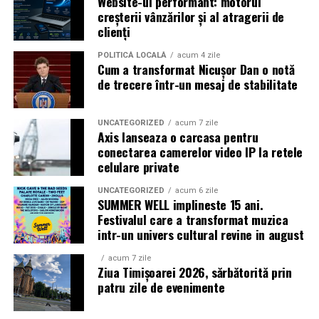
Website-ul performant: motorul
Caravana
„În pielea mea”
ajunge la
Cinema City
creșterii vânzărilor și al atragerii de
Shopping City Ploiești, pe 18 februarie,
de la 18:30, la
clienți
proiecția specială introdusă de regizorul
Paul Decu
,
alături de actorii
Ioana State, Vlad și Oana Gherman,
POLITICĂ LOCALĂ
acum 4 zile
Cum a transformat Nicușor Dan o notă
Azaleea Necula și Gabriel Vatavu.
de trecere într-un mesaj de stabilitate
O comedie actuală și spumoasă, filmul
„În pielea
mea”
este distribuit de T.R.I.B.E. Films.
UNCATEGORIZED
acum 7 zile
Axis lanseaza o carcasa pentru
conectarea camerelor video IP la retele
TRAILER:
https://bit.ly/InPieleaMea
celulare private
Site oficial:
inpieleamea.ro
UNCATEGORIZED
acum 6 zile
SUMMER WELL implineste 15 ani.
Mai multe detalii, imagini de la filmări, fragmente din
Festivalul care a transformat muzica
film, declarații din partea actorilor și informații despre
intr-un univers cultural revine in august
concursuri sunt disponibile pe paginile social media ale
filmului de
Facebook
,
Instagram
,
TikTok
.
acum 7 zile
Ziua Timișoarei 2026, sărbătorită prin
patru zile de evenimente
Adrian Pădurețu semnează imaginea filmului. De sunet
s-a ocupat Bogdan Ivanovici, de scenografie Anca