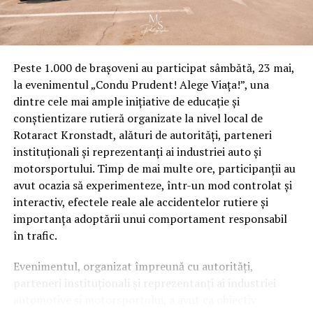
piaţă, fapt care ar putea fi pus în paralel şi cu viitoarea
implementare a Pachetului IV Feroviar.
„Trebuie menţionat aici şi despre Directiva 2012/34/UE
Peste 1.000 de brașoveni au participat sâmbătă, 23 mai,
privind instituirea spaţiului feroviar unic european, care
la evenimentul „Condu Prudent! Alege Viața!”, una
a fost transpusă în legislaţia naţională românească prin
dintre cele mai ample inițiative de educație și
Legea nr. 202/2016 privind integrarea sistemului
conștientizare rutieră organizate la nivel local de
feroviar din România în spaţiul feroviar unic european,
Rotaract Kronstadt, alături de autorități, parteneri
act normativ ale cărui prevederi sunt legate explicit de
instituționali și reprezentanți ai industriei auto și
acest domeniu al pieţei şi al condiţiilor concurenţiale. O
motorsportului. Timp de mai multe ore, participanții au
astfel de iniţiativă, de a salva această societate naţională,
avut ocazia să experimenteze, într-un mod controlat și
luată la nivel de stat, ar fi tratată ca atare de
interactiv, efectele reale ale accidentelor rutiere și
organismele Uniunii Europene prin contestări, sancţiuni,
importanța adoptării unui comportament responsabil
declanşarea de proceduri de infringement etc. Practic,
în trafic.
SNTFM este blocată – cu riscul tot mai mare de a fi chiar
strivită – între două ansambluri de interese foarte
Evenimentul, organizat împreună cu autorități,
puternice, unul de sorginte comunitară, celălalt cu o
parteneri instituționali și reprezentanți ai industriei
valoare strategică tot mai mare în contextul geopolitic
automotive și motorsportului, a avut ca obiectiv
actual al României. Două centre care din păcate