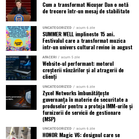
Cum a transformat Nicușor Dan o notă
Caravana
„În pielea mea”
ajunge la
Cinema City
de trecere într-un mesaj de stabilitate
Shopping City Ploiești, pe 18 februarie,
de la 18:30, la
proiecția specială introdusă de regizorul
Paul Decu
,
alături de actorii
Ioana State, Vlad și Oana Gherman,
UNCATEGORIZED
acum 6 zile
SUMMER WELL implineste 15 ani.
Azaleea Necula și Gabriel Vatavu.
Festivalul care a transformat muzica
intr-un univers cultural revine in august
O comedie actuală și spumoasă, filmul
„În pielea
mea”
este distribuit de T.R.I.B.E. Films.
AFACERI
acum 5 zile
Website-ul performant: motorul
creșterii vânzărilor și al atragerii de
TRAILER:
https://bit.ly/InPieleaMea
clienți
Site oficial:
inpieleamea.ro
UNCATEGORIZED
acum 6 zile
Zyxel Networks îmbunătățește
Mai multe detalii, imagini de la filmări, fragmente din
guvernanța în materie de securitate a
film, declarații din partea actorilor și informații despre
produselor pentru a proteja IMM-urile și
concursuri sunt disponibile pe paginile social media ale
furnizorii de servicii de gestionare
filmului de
Facebook
,
Instagram
,
TikTok
.
(MSP)
Adrian Pădurețu semnează imaginea filmului. De sunet
UNCATEGORIZED
acum 6 zile
HONOR Magic V6: designul care se
s-a ocupat Bogdan Ivanovici, de scenografie Anca