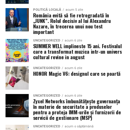
Sursa articol:
BVON.ro
Pe
11 februarie
va avea loc proiecția specială
„În pielea
POLITICĂ LOCALĂ
acum 5 zile
România evită să fie retrogradată în
mea”
de la
Cinema City din City Park Constanța
,
de la
„JUNK”. Rolul decisiv al lui Alexandru
18:30
, unde
regizorul Paul Decu și actrița Azaleea
Nazare, în trecerea unui nou test
Necula
, originari din Constanța și împrejurimi, vor
important
prezenta filmul alături de colegii lor
Ioana State,
UNCATEGORIZED
acum 6 zile
Alexandra Răduță și Gabriel Vatavu.
SUMMER WELL implineste 15 ani. Festivalul
care a transformat muzica intr-un univers
cultural revine in august
Cinema City Shopping City Galați
invită spectatorii
pe
12 februarie de la 18:30
la întâlnirea cu actrițele
Ioana
UNCATEGORIZED
acum 6 zile
State și Azaleea Necula și regizorul Paul Decu.
HONOR Magic V6: designul care se poartă
Pe 13 februarie la ora 18:30
, spectatorii din
Iași
sunt
invitați la proiecția specială din
Cinema City Iulius
UNCATEGORIZED
acum 6 zile
Mall
, alături de regizorul
Paul Decu
și de
Zyxel Networks îmbunătățește guvernanța
actorii
Gabriel Vatavu, Sergiu Costache, Azaleea
în materie de securitate a produselor
pentru a proteja IMM-urile și furnizorii de
Necula, Alexandra Răduță.
servicii de gestionare (MSP)
De „Ziua Îndrăgostiților”, pe
14 februarie, în Cinema
UNCATEGORIZED
acum o săptămână