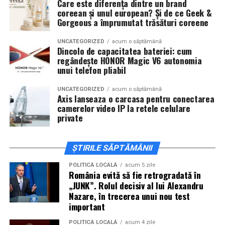
Care este diferența dintre un brand
City Iulius Mall Suceava, de la 18:30
, spectatorii sunt
coreean și unul european? Și de ce Geek &
invitați la film alături de regizorul
Paul Decu
și de
Gorgeous a împrumutat trăsături coreene
actorii
Sergiu Costache, Vlad si Oana Gherman,
Alexandra Răduță.
UNCATEGORIZED
acum o săptămână
Dincolo de capacitatea bateriei: cum
regândește HONOR Magic V6 autonomia
Cineplexx Băneasa Shopping City
unui telefon pliabil
București
găzduiește o proiecție specială în prezența
întregii echipe pe
15 februarie, de la 17:30.
UNCATEGORIZED
acum o săptămână
Axis lanseaza o carcasa pentru conectarea
camerelor video IP la retele celulare
În
Craiova
, regizorul
Paul Decu
și actorii
Sergiu
private
Costache, Azaleea Necula și Oana Gherman
vor
ajunge la cinematograful
Inspire VIP Electroputere
Mall pe 16 februarie de la ora 18:00
.
ȘTIRILE SĂPTĂMÂNII
Actorii
Vlad Gherman, Oana Gherman și Ioana
POLITICĂ LOCALĂ
acum 5 zile
România evită să fie retrogradată în
Ginghină
vin la întâlnirea cu publicul din
Cinema City
„JUNK”. Rolul decisiv al lui Alexandru
Vivo! Pitești pe 17 februarie, de la 18:30
și vor
Nazare, în trecerea unui nou test
participa la o discuție după proiecție, alături de
important
regizorul
Paul Decu.
POLITICĂ LOCALĂ
acum 4 zile