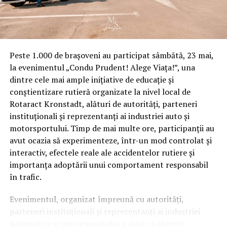
Fiindcă nu se poate adapta la sistemul Inchizitor
actual și polițistul sibian, Răduinea Marian este
obligat să părăsească Poliția, cam după același
„calapod” al polițistului Turcu. Doar „șefi luminați”
Peste 1.000 de brașoveni au participat sâmbătă, 23 mai,
și fricoși nu acceptă ca un agent să nu încalce Legea,
la evenimentul „Condu Prudent! Alege Viața!”, una
ori-de-câte-ori șeful îi cere.
dintre cele mai ample inițiative de educație și
Nu ajungea planul de amenzi, acum introducem oameni,
conștientizare rutieră organizate la nivel local de
masini etc, „pe bandă” în aplicația informatică,
Rotaract Kronstadt, alături de autorități, parteneri
încărcând-o aberant cu date inutile dar care dau bine în
instituționali și reprezentanți ai industriei auto și
statistici, bilanțuri … căci munca de poliție, din păcate, la
motorsportului. Timp de mai multe ore, participanții au
asta se rezumă în prezent: grafice și poze colorate unde
avut ocazia să experimenteze, într-un mod controlat și
șefii se aplaudă înte ei și își împart: pupicei, grade și
interactiv, efectele reale ale accidentelor rutiere și
prime pentru desene frumoase. Planul comunist nu a
importanța adoptării unui comportament responsabil
dispărut și, se pare, nu va dispărea prea curând din acest
în trafic.
sistem înapoiat, neperformant, care refuză cu îndârjire
Evenimentul, organizat împreună cu autorități,
să se reformeze în sprijinul cetățenilor și al instituțiilor
parteneri instituționali și reprezentanți ai industriei
statului român. Ca să nu credeți că vorbim vorbe, vă
automotive și motorsportului, a avut ca obiectiv
arătăm o fotografie de pe un grup watt’s up al