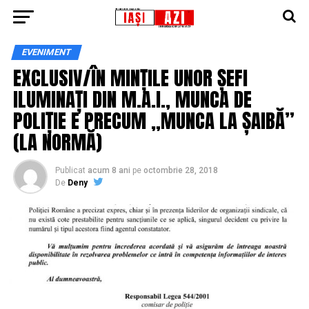
EVENIMENT
EXCLUSIV/ÎN MINȚILE UNOR ȘEFI
ILUMINAȚI DIN M.A.I., MUNCA DE
POLIȚIE E PRECUM „MUNCA LA ȘAIBĂ”
(LA NORMĂ)
Publicat
acum 8 ani
pe
octombrie 28, 2018
De
Deny