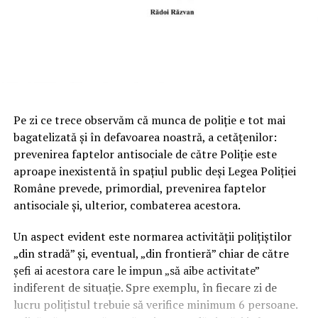
Pe zi ce trece observăm că munca de poliție e tot mai
bagatelizată și în defavoarea noastră, a cetățenilor:
prevenirea faptelor antisociale de către Poliție este
aproape inexistentă în spațiul public deși Legea Poliției
Române prevede, primordial, prevenirea faptelor
antisociale și, ulterior, combaterea acestora.
Un aspect evident este normarea activității polițiștilor
„din stradă” și, eventual, „din frontieră” chiar de către
șefi ai acestora care le impun „să aibe activitate”
indiferent de situație. Spre exemplu, în fiecare zi de
lucru polițistul trebuie să verifice minimum 6 persoane.