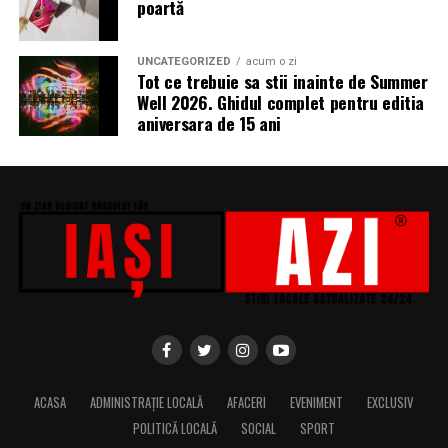
poartă
Miron, iar de costume Francisca Vass.
„În Pielea Mea”
este un film produs de: CB MOTION
UNCATEGORIZED
acum o zi
Tot ce trebuie sa stii inainte de Summer
PICTURES.
Well 2026. Ghidul complet pentru editia
aniversara de 15 ani
Producător asociat: MAGNETIC MEDIA PRODUCTIONS
Producător: Claudiu Boboc
Producător executiv: Adela Mara
Manager producție: Iulia Cezara Roșu
Casting: ELEPHANT MEDIA
Realizat cu sprijinul:
Co-finanțatori:
C&C HOUSE RESIDENCE, S&I BEST
ACASA
ADMINISTRAȚIE LOCALĂ
AFACERI
EVENIMENT
EXCLUSIV
CORPORATION WEB DESIGN, CLIMA FREON
POLITICĂ LOCALĂ
SOCIAL
SPORT