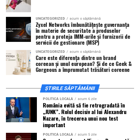
invitați la film alături de regizorul
Paul Decu
și de
actorii
Sergiu Costache, Vlad si Oana Gherman,
UNCATEGORIZED
acum o săptămână
Alexandra Răduță.
Zyxel Networks îmbunătățește guvernanța
în materie de securitate a produselor
Cineplexx Băneasa Shopping City
pentru a proteja IMM-urile și furnizorii de
servicii de gestionare (MSP)
București
găzduiește o proiecție specială în prezența
întregii echipe pe
15 februarie, de la 17:30.
UNCATEGORIZED
acum o săptămână
Care este diferența dintre un brand
coreean și unul european? Și de ce Geek &
În
Craiova
, regizorul
Paul Decu
și actorii
Sergiu
Gorgeous a împrumutat trăsături coreene
Costache, Azaleea Necula și Oana Gherman
vor
ajunge la cinematograful
Inspire VIP Electroputere
Mall pe 16 februarie de la ora 18:00
.
ȘTIRILE SĂPTĂMÂNII
Actorii
Vlad Gherman, Oana Gherman și Ioana
POLITICĂ LOCALĂ
acum 6 zile
România evită să fie retrogradată în
Ginghină
vin la întâlnirea cu publicul din
Cinema City
„JUNK”. Rolul decisiv al lui Alexandru
Vivo! Pitești pe 17 februarie, de la 18:30
și vor
Nazare, în trecerea unui nou test
participa la o discuție după proiecție, alături de
important
regizorul
Paul Decu.
POLITICĂ LOCALĂ
acum 5 zile