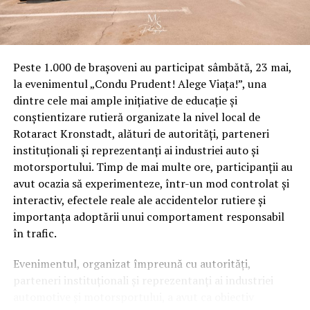
Solicitanţii acestor gratuităţi au dat şi dovadă de
neseriozitate. Până la finalul anului trecut, aproape
jumătate dintre terenurile împărţit tinerilor de
primăriile din Tulcea, mai exact 397 de loturi, au fost
Peste 1.000 de brașoveni au participat sâmbătă, 23 mai,
returnate, deoarece beneficiarii nu au fost în stare să
la evenimentul „Condu Prudent! Alege Viața!”, una
înceapă construcţia în decurs de un an, după cum
dintre cele mai ample inițiative de educație și
specifică legea 15/2003.
conștientizare rutieră organizate la nivel local de
Rotaract Kronstadt, alături de autorități, parteneri
Doar în ultimii doi ani, autorităţile locale din acest judeţ
instituționali și reprezentanți ai industriei auto și
au înregistrat de aproape 14 ori mai multe cereri faţă de
motorsportului. Timp de mai multe ore, participanții au
numărul terenurilor acordate. În 2016 şi 2017 au
avut ocazia să experimenteze, într-un mod controlat și
beneficiat de teren gratuit 98 de tineri şi au solicitat un
interactiv, efectele reale ale accidentelor rutiere și
astfel de beneficiu 1.360 de persoane. Durata medie de
importanța adoptării unui comportament responsabil
soluţionare favorabilă a cererilor este cuprinsă între 30
în trafic.
de zile şi 60 de zile, potrivit datelor transmise revistei
Capital Prefectura judeţului Tulcea.
Evenimentul, organizat împreună cu autorități,
parteneri instituționali și reprezentanți ai industriei
automotive și motorsportului, a avut ca obiectiv