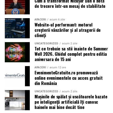
Cum a transformat Nicușor Dan o notă
Caravana
„În pielea mea”
ajunge la
Cinema City
de trecere într-un mesaj de stabilitate
Shopping City Ploiești, pe 18 februarie,
de la 18:30, la
proiecția specială introdusă de regizorul
Paul Decu
,
alături de actorii
Ioana State, Vlad și Oana Gherman,
AFACERI
acum 6 zile
Website-ul performant: motorul
Azaleea Necula și Gabriel Vatavu.
creșterii vânzărilor și al atragerii de
clienți
O comedie actuală și spumoasă, filmul
„În pielea
mea”
este distribuit de T.R.I.B.E. Films.
UNCATEGORIZED
acum 2 zile
Tot ce trebuie sa stii inainte de Summer
Well 2026. Ghidul complet pentru editia
TRAILER:
https://bit.ly/InPieleaMea
aniversara de 15 ani
Site oficial:
inpieleamea.ro
AFACERI
acum 12 ore
EvenimenteGratuite.ro promovează
Mai multe detalii, imagini de la filmări, fragmente din
online evenimentele cu acces gratuit
film, declarații din partea actorilor și informații despre
din România
concursuri sunt disponibile pe paginile social media ale
filmului de
Facebook
,
Instagram
,
TikTok
.
UNCATEGORIZED
acum 2 zile
Mașinile de spălat și uscătoarele bazate
pe inteligență artificială îți cunosc
Adrian Pădurețu semnează imaginea filmului. De sunet
hainele mai bine decât tine
s-a ocupat Bogdan Ivanovici, de scenografie Anca