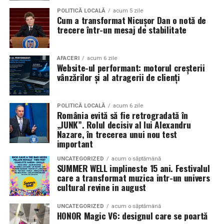
Pe
11 februarie
va avea loc proiecția specială
„În pielea
POLITICĂ LOCALĂ
acum 5 zile
Cum a transformat Nicușor Dan o notă de
mea”
de la
Cinema City din City Park Constanța
,
de la
trecere într-un mesaj de stabilitate
18:30
, unde
regizorul Paul Decu și actrița Azaleea
Necula
, originari din Constanța și împrejurimi, vor
prezenta filmul alături de colegii lor
Ioana State,
AFACERI
acum 6 zile
Website-ul performant: motorul creșterii
Alexandra Răduță și Gabriel Vatavu.
vânzărilor și al atragerii de clienți
Cinema City Shopping City Galați
invită spectatorii
pe
12 februarie de la 18:30
la întâlnirea cu actrițele
Ioana
POLITICĂ LOCALĂ
acum 6 zile
România evită să fie retrogradată în
State și Azaleea Necula și regizorul Paul Decu.
„JUNK”. Rolul decisiv al lui Alexandru
Nazare, în trecerea unui nou test
Pe 13 februarie la ora 18:30
, spectatorii din
Iași
sunt
important
invitați la proiecția specială din
Cinema City Iulius
UNCATEGORIZED
acum o săptămână
Mall
, alături de regizorul
Paul Decu
și de
SUMMER WELL implineste 15 ani. Festivalul
actorii
Gabriel Vatavu, Sergiu Costache, Azaleea
care a transformat muzica intr-un univers
cultural revine in august
Necula, Alexandra Răduță.
UNCATEGORIZED
acum o săptămână
De „Ziua Îndrăgostiților”, pe
14 februarie, în Cinema
HONOR Magic V6: designul care se poartă
City Iulius Mall Suceava, de la 18:30
, spectatorii sunt