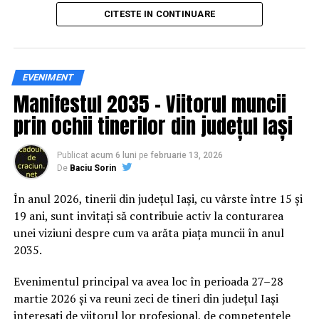
principal transformarea prevenției într-o experiență
CITESTE IN CONTINUARE
practică și accesibilă publicului larg.
Siguranța rutieră, adusă mai
EVENIMENT
Manifestul 2035 – Viitorul muncii
aproape de comunitate
prin ochii tinerilor din județul Iași
Datele privind accidentele rutiere din România continuă
să evidențieze necesitatea unor inițiative de educație și
Publicat
acum 6 luni
pe
februarie 13, 2026
De
Baciu Sorin
prevenție. În 2025, peste 3.000 de persoane au fost
rănite grav în accidente rutiere, iar mai mult de 1.300 și-
În anul 2026, tinerii din județul Iași, cu vârste între 15 și
au pierdut viața pe șoselele din țară.
19 ani, sunt invitați să contribuie activ la conturarea
unei viziuni despre cum va arăta piața muncii în anul
În acest context, campania „Condu Prudent! Alege
2035.
Viața!” își propune să transforme informația teoretică
într-o experiență directă, prin simulări și demonstrații
Evenimentul principal va avea loc în perioada 27–28
care îi ajută pe participanți să înțeleagă concret
martie 2026 și va reuni zeci de tineri din județul Iași
impactul deciziilor luate în trafic.
interesați de viitorul lor profesional, de competențele