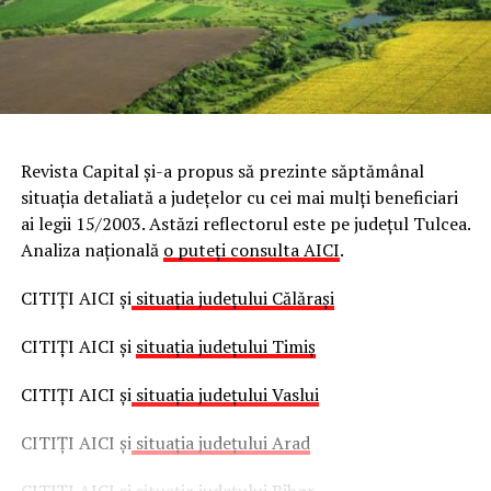
Revista Capital şi-a propus să prezinte săptămânal
situaţia detaliată a judeţelor cu cei mai mulţi beneficiari
ai legii 15/2003. Astăzi reflectorul este pe judeţul Tulcea.
Analiza naţională
o puteţi consulta AICI
.
CITIŢI AICI şi
situaţia judeţului Călăraşi
CITIŢI AICI şi
situaţia judeţului Timiş
CITIŢI AICI şi
situaţia judeţului Vaslui
CITIŢI AICI şi
situaţia judeţului Arad