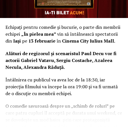
Echipați pentru comedie și bucurie, o parte din membrii
Un rezultat-cheie al colaborării internaționale
echipei
„În pielea mea”
vin să întâlnească spectatorii
este
Ghidul Eyes-Shut
, un instrument practic lansat la
din
Iași
pe
13 februarie
în
Cinema City Iulius Mall.
finalul proiectului, care documentează fiecare
spectacol, metodologia utilizată și pașii necesari pentru
Alături de regizorul și scenaristul Paul Decu vor fi
a replica acest tip de eveniment în alte comunități.
actorii Gabriel Vatavu, Sergiu Costache, Azaleea
Ghidul este disponibil public și poate fi consultat aici:
Necula, Alexandra Răduță.
👉
https://eyes-shut.forzajuniorcostuleni.ro/guidebook
Întâlnirea cu publicul va avea loc de la 18:30, iar
Ghidul se adresează organizațiilor culturale,
proiecția filmului va începe la ora 19:00 și va fi urmată
educatorilor, artiștilor, lucrătorilor de tineret și
de o discuție cu membrii echipei.
actorilor comunitari care doresc să dezvolte inițiative
incluzive, oferind exemple concrete, explicații
O comedie savuroasă despre un „schimb de roluri” pe
metodologice și recomandări practice pentru
care patru cupluri îl acceptă pe durata unui weekend, ce
implementare.
se dovedește un mod haios prin care protagoniștii
reușesc să-și cunoască mai bine partenerii și să renunțe