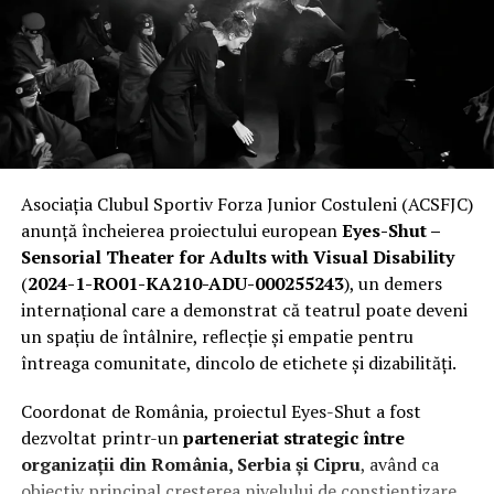
Asociația Clubul Sportiv Forza Junior Costuleni (ACSFJC)
anunță încheierea proiectului european
Eyes-Shut –
Sensorial Theater for Adults with Visual Disability
(
2024-1-RO01-KA210-ADU-000255243
), un demers
internațional care a demonstrat că teatrul poate deveni
un spațiu de întâlnire, reflecție și empatie pentru
întreaga comunitate, dincolo de etichete și dizabilități.
Coordonat de România, proiectul Eyes-Shut a fost
dezvoltat printr-un
parteneriat strategic între
organizații din România, Serbia și Cipru
, având ca
obiectiv principal creșterea nivelului de conștientizare