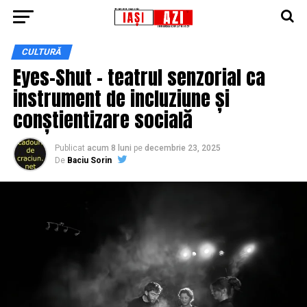
CULTURĂ
Eyes-Shut – teatrul senzorial ca
instrument de incluziune și
conștientizare socială
Publicat
acum 8 luni
pe
decembrie 23, 2025
De
Baciu Sorin