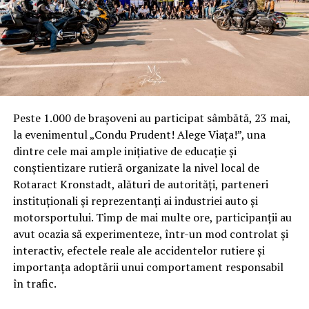
Ministerului Transporturilor, Gabriel Stefanescu,
consilier local, semnalat de surse intr-o comisie, in
cadrul Primariei Blejoi.
Dragan Claudiu este un fost tip de jandarm, angajat in
sistem prin proceduri dolosiv-disimulate, la nivelul
anului 1996, in structurile politiei economice, de unde a
Peste 1.000 de brașoveni au participat sâmbătă, 23 mai,
fost promovat, exact la DOI SI-UN SFERT PRAHOVA.
la evenimentul „Condu Prudent! Alege Viața!”, una
Acesta a beneficiat de sprijinul si influenta unei rude-
dintre cele mai ample inițiative de educație și
unchi, din Jandarmeria Romana, care l-a predat, pe baza
conștientizare rutieră organizate la nivel local de
de proces-verbal, ca pe o marfa, sefului, de atunci, a
Rotaract Kronstadt, alături de autorități, parteneri
structurii, col. Vasile Dumitrascu, care l-a preluat.
instituționali și reprezentanți ai industriei auto și
Ulterior a ajuns in structura preluata de fiul Califului
motorsportului. Timp de mai multe ore, participanții au
SECURITATII PRAHOVA – Col. Sorin Dumitrascu, ofiter
avut ocazia să experimenteze, într-un mod controlat și
care i-a preluat, la randul sau, pozitia lui FANE OASE, in
interactiv, efectele reale ale accidentelor rutiere și
cadrul Agentiei de Protectie a Mediului Ploiesti Prahova
importanța adoptării unui comportament responsabil
(ofiterul de Securitate Stefan Popescu, a carui porecla
în trafic.
data de colegii sai din unitatea de Securitate de la
Prahova a fost catalogat FANE OASE, ca urmare a