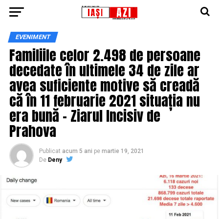
EVENIMENT
Familiile celor 2.498 de persoane
decedate în ultimele 34 de zile ar
avea suficiente motive să creadă
că în 11 februarie 2021 situația nu
era bună – Ziarul Incisiv de
Prahova
Publicat
acum 5 ani
pe
martie 19, 2021
De
Deny