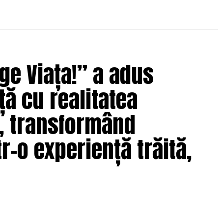
ge Viața!” a adus
ță cu realitatea
e, transformând
r-o experiență trăită,