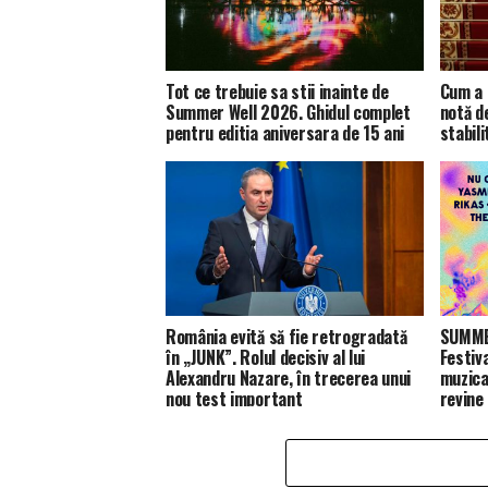
Tot ce trebuie sa stii inainte de
Cum a 
Summer Well 2026. Ghidul complet
notă d
pentru editia aniversara de 15 ani
stabili
România evită să fie retrogradată
SUMMER
în „JUNK”. Rolul decisiv al lui
Festiv
Alexandru Nazare, în trecerea unui
muzica
nou test important
revine