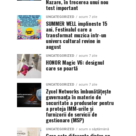
Nazare, în trecerea unui nou
test important
UNCATEGORIZED
acum 7 zile
SUMMER WELL implineste 15
ani. Festivalul care a
transformat muzica intr-un
univers cultural revine in
august
UNCATEGORIZED
acum 7 zile
HONOR Magic V6: designul
care se poartă
UNCATEGORIZED
acum 7 zile
Zyxel Networks îmbunătățește
guvernanța în materie de
securitate a produselor pentru
a proteja IMM-urile și
furnizorii de servicii de
gestionare (MSP)
UNCATEGORIZED
acum o săptămână
Care este diferența dintre un