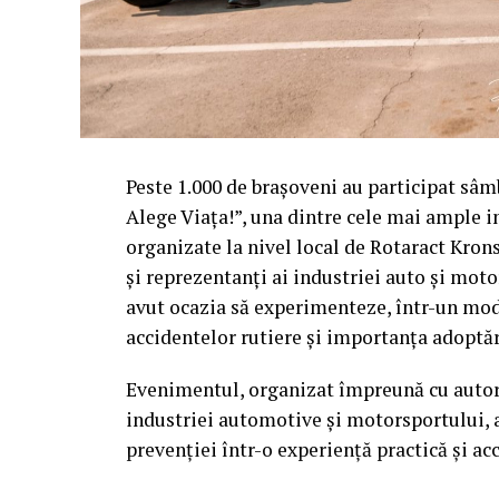
Peste 1.000 de brașoveni au participat sâ
Alege Viața!”, una dintre cele mai ample in
organizate la nivel local de Rotaract Krons
și reprezentanți ai industriei auto și mot
avut ocazia să experimenteze, într-un mod c
accidentelor rutiere și importanța adoptă
Evenimentul, organizat împreună cu autorit
industriei automotive și motorsportului, a
prevenției într-o experiență practică și acc