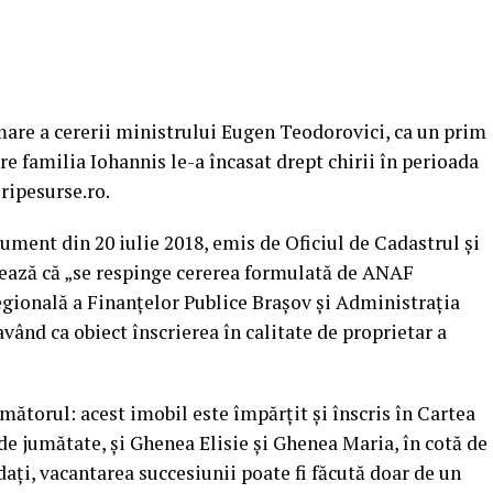
mare a cererii ministrului Eugen Teodorovici, ca un prim
e familia Iohannis le-a încasat drept chirii în perioada
iripesurse.ro.
cument din 20 iulie 2018, emis de Oficiul de Cadastrul şi
zează că „se respinge cererea formulată de ANAF
egională a Finanţelor Publice Braşov şi Administraţia
vând ca obiect înscrierea în calitate de proprietar a
ătorul: acest imobil este împărţit şi înscris în Cartea
de jumătate, şi Ghenea Elisie şi Ghenea Maria, în cotă de
aţi, vacantarea succesiunii poate fi făcută doar de un