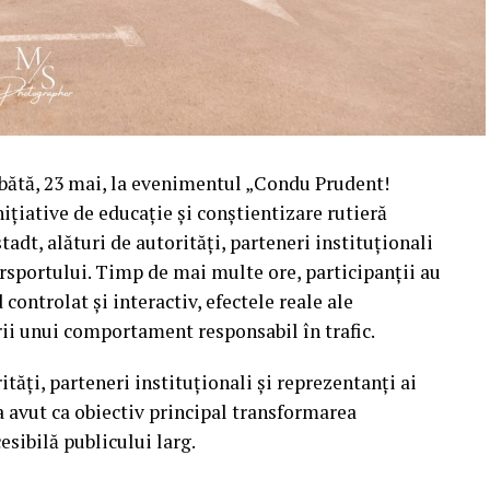
mbătă, 23 mai, la evenimentul „Condu Prudent!
ițiative de educație și conștientizare rutieră
tadt, alături de autorități, parteneri instituționali
orsportului. Timp de mai multe ore, participanții au
ontrolat și interactiv, efectele reale ale
rii unui comportament responsabil în trafic.
ăți, parteneri instituționali și reprezentanți ai
 avut ca obiectiv principal transformarea
esibilă publicului larg.