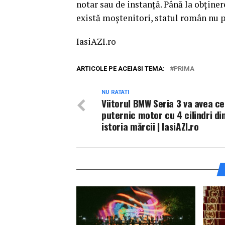
notar sau de instanţă. Până la obţine
există moştenitori, statul român nu p
IasiAZI.ro
ARTICOLE PE ACEIASI TEMA:
PRIMA
NU RATATI
Viitorul BMW Seria 3 va avea ce
puternic motor cu 4 cilindri di
istoria mărcii | IasiAZI.ro