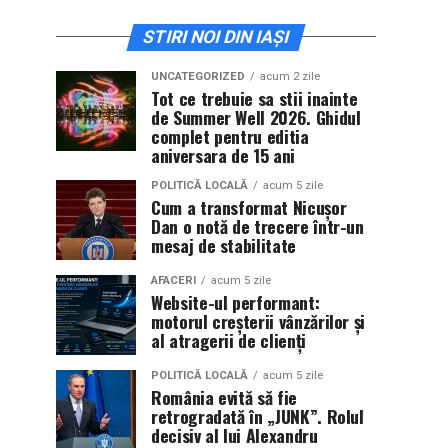
STIRI NOI DIN IAȘI
UNCATEGORIZED
acum 2 zile
Tot ce trebuie sa stii inainte
de Summer Well 2026. Ghidul
complet pentru editia
aniversara de 15 ani
POLITICĂ LOCALĂ
acum 5 zile
Cum a transformat Nicușor
Dan o notă de trecere într-un
mesaj de stabilitate
AFACERI
acum 5 zile
Website-ul performant:
motorul creșterii vânzărilor și
al atragerii de clienți
POLITICĂ LOCALĂ
acum 5 zile
România evită să fie
retrogradată în „JUNK”. Rolul
decisiv al lui Alexandru