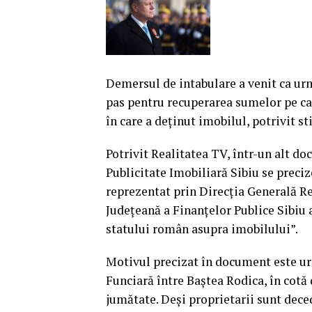
Demersul de intabulare a venit ca ur
pas pentru recuperarea sumelor pe car
în care a deţinut imobilul, potrivit st
Potrivit Realitatea TV, într-un alt do
Publicitate Imobiliară Sibiu se preci
reprezentat prin Direcţia Generală R
Judeţeană a Finanţelor Publice Sibiu a
statului român asupra imobilului”.
Motivul precizat în document este urm
Funciară între Baştea Rodica, în cotă 
jumătate. Deşi proprietarii sunt deced