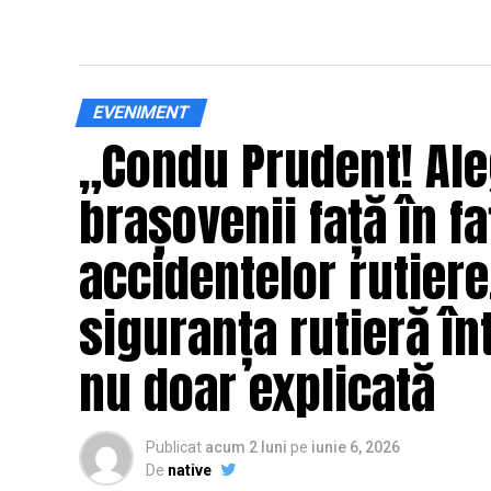
EVENIMENT
„Condu Prudent! Ale
brașovenii față în fa
accidentelor rutier
siguranța rutieră înt
nu doar explicată
Publicat
acum 2 luni
pe
iunie 6, 2026
De
native