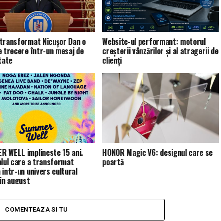
transformat Nicușor Dan o
Website-ul performant: motorul
e trecere într-un mesaj de
creșterii vânzărilor și al atragerii de
tate
clienți
 WELL implineste 15 ani.
HONOR Magic V6: designul care se
alul care a transformat
poartă
 intr-un univers cultural
 in august
COMENTEAZA SI TU