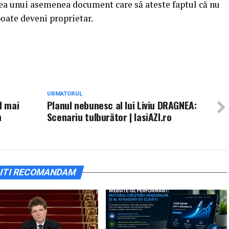
rea unui asemenea document care să ateste faptul că nu
oate deveni proprietar.
URMATORUL
l mai
Planul nebunesc al lui Liviu DRAGNEA:
n
Scenariu tulburător | IasiAZI.ro
ITI RECOMANDAM