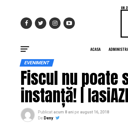
ACASA
ADMINISTRA
EVENIMENT
Fiscul nu poate s
instanță! | IasiAZ
Publicat
acum 8 ani
pe
august 16, 2018
De
Deny