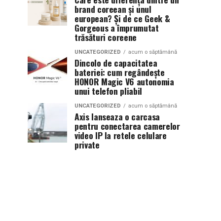
brand coreean și unul
european? Și de ce Geek &
Gorgeous a împrumutat
trăsături coreene
UNCATEGORIZED
acum o săptămână
Dincolo de capacitatea
bateriei: cum regândește
HONOR Magic V6 autonomia
unui telefon pliabil
UNCATEGORIZED
acum o săptămână
Axis lanseaza o carcasa
pentru conectarea camerelor
video IP la retele celulare
private