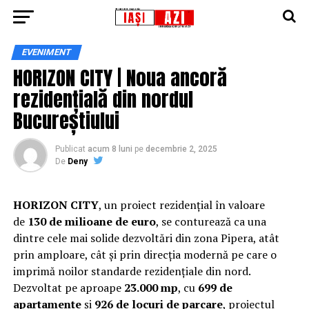
EVENIMENT
HORIZON CITY | Noua ancoră
rezidențială din nordul
Bucureștiului
Publicat
acum 8 luni
pe
decembrie 2, 2025
De
Deny
HORIZON CITY
, un proiect rezidențial în valoare
de
130 de milioane de euro
, se conturează ca una
dintre cele mai solide dezvoltări din zona Pipera, atât
prin amploare, cât și prin direcția modernă pe care o
imprimă noilor standarde rezidențiale din nord.
Dezvoltat pe aproape
23.000 mp
, cu
699 de
apartamente
și
926 de locuri de parcare
, proiectul