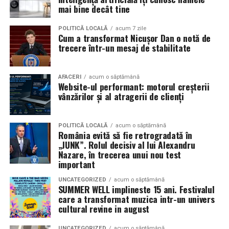
în mai multe orașe.
mai bine decât tine
Sursa articol:
BVON.ro
Pe
11 februarie
va avea loc proiecția specială
„În pielea
POLITICĂ LOCALĂ
acum 7 zile
Cum a transformat Nicușor Dan o notă de
mea”
de la
Cinema City din City Park Constanța
,
de la
trecere într-un mesaj de stabilitate
18:30
, unde
regizorul Paul Decu și actrița Azaleea
Necula
, originari din Constanța și împrejurimi, vor
prezenta filmul alături de colegii lor
Ioana State,
AFACERI
acum o săptămână
Website-ul performant: motorul creșterii
Alexandra Răduță și Gabriel Vatavu.
vânzărilor și al atragerii de clienți
Cinema City Shopping City Galați
invită spectatorii
pe
12 februarie de la 18:30
la întâlnirea cu actrițele
Ioana
POLITICĂ LOCALĂ
acum o săptămână
România evită să fie retrogradată în
State și Azaleea Necula și regizorul Paul Decu.
„JUNK”. Rolul decisiv al lui Alexandru
Nazare, în trecerea unui nou test
Pe 13 februarie la ora 18:30
, spectatorii din
Iași
sunt
important
invitați la proiecția specială din
Cinema City Iulius
UNCATEGORIZED
acum o săptămână
Mall
, alături de regizorul
Paul Decu
și de
SUMMER WELL implineste 15 ani. Festivalul
actorii
Gabriel Vatavu, Sergiu Costache, Azaleea
care a transformat muzica intr-un univers
cultural revine in august
Necula, Alexandra Răduță.
UNCATEGORIZED
acum o săptămână