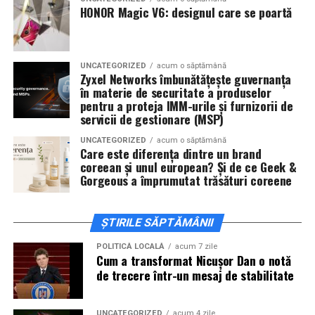
De „Ziua Îndrăgostiților”, pe
14 februarie, în Cinema
HONOR Magic V6: designul care se poartă
City Iulius Mall Suceava, de la 18:30
, spectatorii sunt
invitați la film alături de regizorul
Paul Decu
și de
actorii
Sergiu Costache, Vlad si Oana Gherman,
UNCATEGORIZED
acum o săptămână
Alexandra Răduță.
Zyxel Networks îmbunătățește guvernanța
în materie de securitate a produselor
Cineplexx Băneasa Shopping City
pentru a proteja IMM-urile și furnizorii de
servicii de gestionare (MSP)
București
găzduiește o proiecție specială în prezența
întregii echipe pe
15 februarie, de la 17:30.
UNCATEGORIZED
acum o săptămână
Care este diferența dintre un brand
coreean și unul european? Și de ce Geek &
În
Craiova
, regizorul
Paul Decu
și actorii
Sergiu
Gorgeous a împrumutat trăsături coreene
Costache, Azaleea Necula și Oana Gherman
vor
ajunge la cinematograful
Inspire VIP Electroputere
Mall pe 16 februarie de la ora 18:00
.
ȘTIRILE SĂPTĂMÂNII
Actorii
Vlad Gherman, Oana Gherman și Ioana
POLITICĂ LOCALĂ
acum 7 zile
Cum a transformat Nicușor Dan o notă
Ginghină
vin la întâlnirea cu publicul din
Cinema City
de trecere într-un mesaj de stabilitate
Vivo! Pitești pe 17 februarie, de la 18:30
și vor
participa la o discuție după proiecție, alături de
regizorul
Paul Decu.
UNCATEGORIZED
acum 4 zile