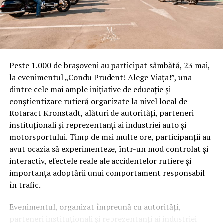
Petricani
, proiect care va fluidiza traficul în zonă și va
susține mobilitatea. În proximitate, sectorul a bugetat
realizarea unei
parcări publice, a unui centru
comercial și a unei săli polivalente
, completând
ecosistemul urban din jurul HORIZON CITY.
Peste 1.000 de brașoveni au participat sâmbătă, 23 mai,
În acest context, reprezentanții
North Bucharest
la evenimentul „Condu Prudent! Alege Viața!”, una
Investments
subliniază potențialul comercial al
dintre cele mai ample inițiative de educație și
proiectului:
conștientizare rutieră organizate la nivel local de
Rotaract Kronstadt, alături de autorități, parteneri
„Dezvoltarea infrastructurii și dinamica zonei cresc
instituționali și reprezentanți ai industriei auto și
atractivitatea proiectului. În etapa de pre-sales,
motorsportului. Timp de mai multe ore, participanții au
vedem un interes puternic din partea clienților și
avut ocazia să experimenteze, într-un mod controlat și
investitorilor. Pentru aceștia, HORIZON CITY
interactiv, efectele reale ale accidentelor rutiere și
înseamnă acces facil, potențial de apreciere și o
importanța adoptării unui comportament responsabil
opțiune stabilă într-o piață în căutare de proiecte
în trafic.
sigure și bine poziționate.”
Evenimentul, organizat împreună cu autorități,
parteneri instituționali și reprezentanți ai industriei