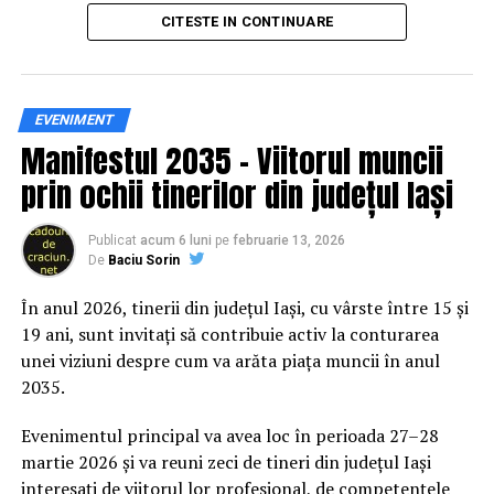
principal transformarea prevenției într-o experiență
CITESTE IN CONTINUARE
practică și accesibilă publicului larg.
Siguranța rutieră, adusă mai
EVENIMENT
Manifestul 2035 – Viitorul muncii
aproape de comunitate
prin ochii tinerilor din județul Iași
Datele privind accidentele rutiere din România continuă
să evidențieze necesitatea unor inițiative de educație și
Publicat
acum 6 luni
pe
februarie 13, 2026
De
Baciu Sorin
prevenție. În 2025, peste 3.000 de persoane au fost
rănite grav în accidente rutiere, iar mai mult de 1.300 și-
În anul 2026, tinerii din județul Iași, cu vârste între 15 și
au pierdut viața pe șoselele din țară.
19 ani, sunt invitați să contribuie activ la conturarea
unei viziuni despre cum va arăta piața muncii în anul
În acest context, campania „Condu Prudent! Alege
2035.
Viața!” își propune să transforme informația teoretică
într-o experiență directă, prin simulări și demonstrații
Evenimentul principal va avea loc în perioada 27–28
care îi ajută pe participanți să înțeleagă concret
martie 2026 și va reuni zeci de tineri din județul Iași
impactul deciziilor luate în trafic.
interesați de viitorul lor profesional, de competențele