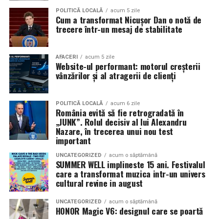
Pe
11 februarie
va avea loc proiecția specială
„În pielea
POLITICĂ LOCALĂ
acum 5 zile
Cum a transformat Nicușor Dan o notă de
mea”
de la
Cinema City din City Park Constanța
,
de la
trecere într-un mesaj de stabilitate
18:30
, unde
regizorul Paul Decu și actrița Azaleea
Necula
, originari din Constanța și împrejurimi, vor
prezenta filmul alături de colegii lor
Ioana State,
AFACERI
acum 5 zile
Website-ul performant: motorul creșterii
Alexandra Răduță și Gabriel Vatavu.
vânzărilor și al atragerii de clienți
Cinema City Shopping City Galați
invită spectatorii
pe
12 februarie de la 18:30
la întâlnirea cu actrițele
Ioana
POLITICĂ LOCALĂ
acum 6 zile
România evită să fie retrogradată în
State și Azaleea Necula și regizorul Paul Decu.
„JUNK”. Rolul decisiv al lui Alexandru
Nazare, în trecerea unui nou test
Pe 13 februarie la ora 18:30
, spectatorii din
Iași
sunt
important
invitați la proiecția specială din
Cinema City Iulius
UNCATEGORIZED
acum o săptămână
Mall
, alături de regizorul
Paul Decu
și de
SUMMER WELL implineste 15 ani. Festivalul
actorii
Gabriel Vatavu, Sergiu Costache, Azaleea
care a transformat muzica intr-un univers
cultural revine in august
Necula, Alexandra Răduță.
UNCATEGORIZED
acum o săptămână
De „Ziua Îndrăgostiților”, pe
14 februarie, în Cinema
HONOR Magic V6: designul care se poartă
City Iulius Mall Suceava, de la 18:30
, spectatorii sunt