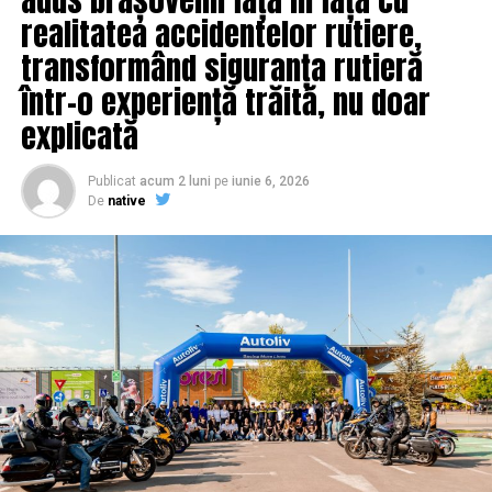
realitatea accidentelor rutiere,
transformând siguranța rutieră
într-o experiență trăită, nu doar
explicată
Publicat
acum 2 luni
pe
iunie 6, 2026
De
native