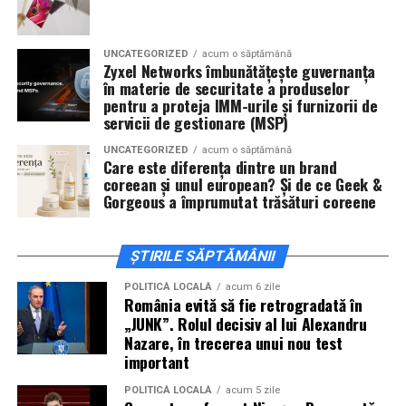
invitați la film alături de regizorul
Paul Decu
și de
actorii
Sergiu Costache, Vlad si Oana Gherman,
UNCATEGORIZED
acum o săptămână
Alexandra Răduță.
Zyxel Networks îmbunătățește guvernanța
în materie de securitate a produselor
Cineplexx Băneasa Shopping City
pentru a proteja IMM-urile și furnizorii de
servicii de gestionare (MSP)
București
găzduiește o proiecție specială în prezența
întregii echipe pe
15 februarie, de la 17:30.
UNCATEGORIZED
acum o săptămână
Care este diferența dintre un brand
coreean și unul european? Și de ce Geek &
În
Craiova
, regizorul
Paul Decu
și actorii
Sergiu
Gorgeous a împrumutat trăsături coreene
Costache, Azaleea Necula și Oana Gherman
vor
ajunge la cinematograful
Inspire VIP Electroputere
Mall pe 16 februarie de la ora 18:00
.
ȘTIRILE SĂPTĂMÂNII
Actorii
Vlad Gherman, Oana Gherman și Ioana
POLITICĂ LOCALĂ
acum 6 zile
România evită să fie retrogradată în
Ginghină
vin la întâlnirea cu publicul din
Cinema City
„JUNK”. Rolul decisiv al lui Alexandru
Vivo! Pitești pe 17 februarie, de la 18:30
și vor
Nazare, în trecerea unui nou test
participa la o discuție după proiecție, alături de
important
regizorul
Paul Decu.
POLITICĂ LOCALĂ
acum 5 zile