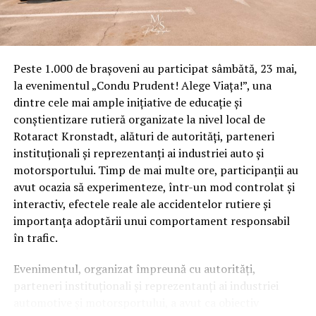
Peste 1.000 de brașoveni au participat sâmbătă, 23 mai,
la evenimentul „Condu Prudent! Alege Viața!”, una
dintre cele mai ample inițiative de educație și
conștientizare rutieră organizate la nivel local de
Rotaract Kronstadt, alături de autorități, parteneri
instituționali și reprezentanți ai industriei auto și
motorsportului. Timp de mai multe ore, participanții au
avut ocazia să experimenteze, într-un mod controlat și
interactiv, efectele reale ale accidentelor rutiere și
importanța adoptării unui comportament responsabil
în trafic.
Evenimentul, organizat împreună cu autorități,
parteneri instituționali și reprezentanți ai industriei
automotive și motorsportului, a avut ca obiectiv