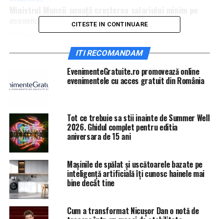
Ministrul Muncii anunță creșterea salariului minim pe
economie | IasiAZI.ro
CITESTE IN CONTINUARE
NU RATATI
Românii nu vor mai putea zbura în Anglia | IasiAZI.ro
ITI RECOMANDAM
EvenimenteGratuite.ro promovează online
evenimentele cu acces gratuit din România
Tot ce trebuie sa stii inainte de Summer Well
2026. Ghidul complet pentru editia
aniversara de 15 ani
Mașinile de spălat și uscătoarele bazate pe
inteligență artificială îți cunosc hainele mai
bine decât tine
Cum a transformat Nicușor Dan o notă de