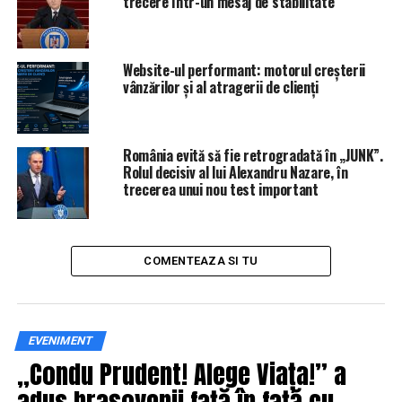
trecere într-un mesaj de stabilitate
Website-ul performant: motorul creșterii
vânzărilor și al atragerii de clienți
România evită să fie retrogradată în „JUNK”.
Rolul decisiv al lui Alexandru Nazare, în
trecerea unui nou test important
COMENTEAZA SI TU
EVENIMENT
„Condu Prudent! Alege Viața!” a
adus brașovenii față în față cu