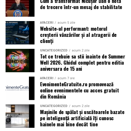
Cum a transformat Nicușor Dan o notă
Caravana
„În pielea mea”
ajunge la
Cinema City
de trecere într-un mesaj de stabilitate
Shopping City Ploiești, pe 18 februarie,
de la 18:30, la
proiecția specială introdusă de regizorul
Paul Decu
,
alături de actorii
Ioana State, Vlad și Oana Gherman,
AFACERI
acum 5 zile
Website-ul performant: motorul
Azaleea Necula și Gabriel Vatavu.
creșterii vânzărilor și al atragerii de
clienți
O comedie actuală și spumoasă, filmul
„În pielea
mea”
este distribuit de T.R.I.B.E. Films.
UNCATEGORIZED
acum 2 zile
Tot ce trebuie sa stii inainte de Summer
Well 2026. Ghidul complet pentru editia
TRAILER:
https://bit.ly/InPieleaMea
aniversara de 15 ani
Site oficial:
inpieleamea.ro
AFACERI
acum 7 ore
EvenimenteGratuite.ro promovează
Mai multe detalii, imagini de la filmări, fragmente din
online evenimentele cu acces gratuit
film, declarații din partea actorilor și informații despre
din România
concursuri sunt disponibile pe paginile social media ale
filmului de
Facebook
,
Instagram
,
TikTok
.
UNCATEGORIZED
acum 2 zile
Mașinile de spălat și uscătoarele bazate
pe inteligență artificială îți cunosc
Adrian Pădurețu semnează imaginea filmului. De sunet
hainele mai bine decât tine
s-a ocupat Bogdan Ivanovici, de scenografie Anca