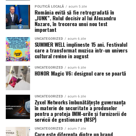
Pe
11 februarie
va avea loc proiecția specială
„În pielea
POLITICĂ LOCALĂ
acum 5 zile
România evită să fie retrogradată în
mea”
de la
Cinema City din City Park Constanța
,
de la
„JUNK”. Rolul decisiv al lui Alexandru
18:30
, unde
regizorul Paul Decu și actrița Azaleea
Nazare, în trecerea unui nou test
Necula
, originari din Constanța și împrejurimi, vor
important
prezenta filmul alături de colegii lor
Ioana State,
UNCATEGORIZED
acum 6 zile
Alexandra Răduță și Gabriel Vatavu.
SUMMER WELL implineste 15 ani. Festivalul
care a transformat muzica intr-un univers
cultural revine in august
Cinema City Shopping City Galați
invită spectatorii
pe
12 februarie de la 18:30
la întâlnirea cu actrițele
Ioana
UNCATEGORIZED
acum 6 zile
State și Azaleea Necula și regizorul Paul Decu.
HONOR Magic V6: designul care se poartă
Pe 13 februarie la ora 18:30
, spectatorii din
Iași
sunt
invitați la proiecția specială din
Cinema City Iulius
UNCATEGORIZED
acum 6 zile
Mall
, alături de regizorul
Paul Decu
și de
Zyxel Networks îmbunătățește guvernanța
actorii
Gabriel Vatavu, Sergiu Costache, Azaleea
în materie de securitate a produselor
pentru a proteja IMM-urile și furnizorii de
Necula, Alexandra Răduță.
servicii de gestionare (MSP)
De „Ziua Îndrăgostiților”, pe
14 februarie, în Cinema
UNCATEGORIZED
acum 7 zile
Care este diferența dintre un brand
City Iulius Mall Suceava, de la 18:30
, spectatorii sunt