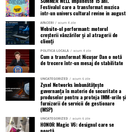
SUMMER WELL implineste 15 ani.
Caravana
„În pielea mea”
ajunge la
Cinema City
Festivalul care a transformat muzica
Shopping City Ploiești, pe 18 februarie,
de la 18:30, la
intr-un univers cultural revine in august
proiecția specială introdusă de regizorul
Paul Decu
,
alături de actorii
Ioana State, Vlad și Oana Gherman,
AFACERI
acum 4 zile
Website-ul performant: motorul
Azaleea Necula și Gabriel Vatavu.
creșterii vânzărilor și al atragerii de
clienți
O comedie actuală și spumoasă, filmul
„În pielea
mea”
este distribuit de T.R.I.B.E. Films.
POLITICĂ LOCALĂ
acum 4 zile
Cum a transformat Nicușor Dan o notă
de trecere într-un mesaj de stabilitate
TRAILER:
https://bit.ly/InPieleaMea
Site oficial:
inpieleamea.ro
UNCATEGORIZED
acum 6 zile
Zyxel Networks îmbunătățește
Mai multe detalii, imagini de la filmări, fragmente din
guvernanța în materie de securitate a
film, declarații din partea actorilor și informații despre
produselor pentru a proteja IMM-urile și
concursuri sunt disponibile pe paginile social media ale
furnizorii de servicii de gestionare
filmului de
Facebook
,
Instagram
,
TikTok
.
(MSP)
Adrian Pădurețu semnează imaginea filmului. De sunet
UNCATEGORIZED
acum 6 zile
HONOR Magic V6: designul care se
s-a ocupat Bogdan Ivanovici, de scenografie Anca
poartă