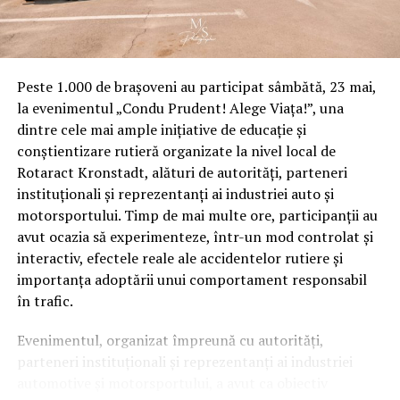
Peste 1.000 de brașoveni au participat sâmbătă, 23 mai,
la evenimentul „Condu Prudent! Alege Viața!”, una
dintre cele mai ample inițiative de educație și
conștientizare rutieră organizate la nivel local de
Rotaract Kronstadt, alături de autorități, parteneri
instituționali și reprezentanți ai industriei auto și
motorsportului. Timp de mai multe ore, participanții au
avut ocazia să experimenteze, într-un mod controlat și
interactiv, efectele reale ale accidentelor rutiere și
importanța adoptării unui comportament responsabil
în trafic.
Evenimentul, organizat împreună cu autorități,
parteneri instituționali și reprezentanți ai industriei
automotive și motorsportului, a avut ca obiectiv