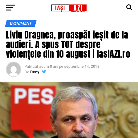
EVENIMENT
Liviu Dragnea, proaspăt ieșit de la
audieri. A spus TOT despre
violențele din 10 august | IasiAZI.ro
Publicat
acum 8 ani
pe
septembrie 14, 2018
De
Deny