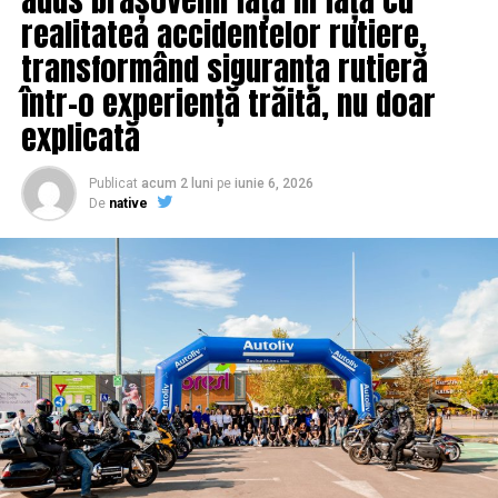
realitatea accidentelor rutiere,
transformând siguranța rutieră
într-o experiență trăită, nu doar
explicată
Publicat
acum 2 luni
pe
iunie 6, 2026
De
native