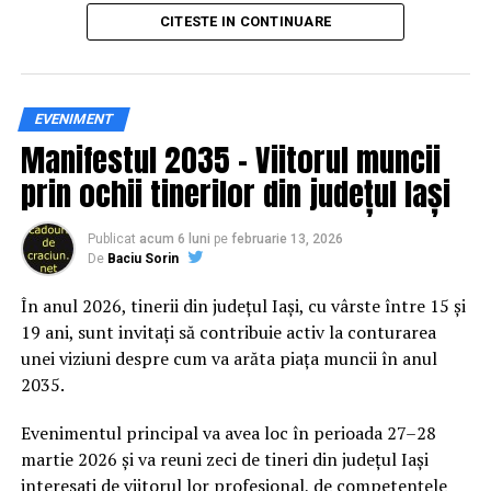
principal transformarea prevenției într-o experiență
CITESTE IN CONTINUARE
practică și accesibilă publicului larg.
Siguranța rutieră, adusă mai
EVENIMENT
Manifestul 2035 – Viitorul muncii
aproape de comunitate
prin ochii tinerilor din județul Iași
Datele privind accidentele rutiere din România continuă
să evidențieze necesitatea unor inițiative de educație și
Publicat
acum 6 luni
pe
februarie 13, 2026
De
Baciu Sorin
prevenție. În 2025, peste 3.000 de persoane au fost
rănite grav în accidente rutiere, iar mai mult de 1.300 și-
În anul 2026, tinerii din județul Iași, cu vârste între 15 și
au pierdut viața pe șoselele din țară.
19 ani, sunt invitați să contribuie activ la conturarea
unei viziuni despre cum va arăta piața muncii în anul
În acest context, campania „Condu Prudent! Alege
2035.
Viața!” își propune să transforme informația teoretică
într-o experiență directă, prin simulări și demonstrații
Evenimentul principal va avea loc în perioada 27–28
care îi ajută pe participanți să înțeleagă concret
martie 2026 și va reuni zeci de tineri din județul Iași
impactul deciziilor luate în trafic.
interesați de viitorul lor profesional, de competențele