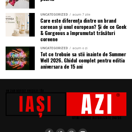
Miron, iar de costume Francisca Vass.
„În Pielea Mea”
este un film produs de: CB MOTION
UNCATEGORIZED
acum 7 zile
Care este diferența dintre un brand
PICTURES.
coreean și unul european? Și de ce Geek
& Gorgeous a împrumutat trăsături
Producător asociat: MAGNETIC MEDIA PRODUCTIONS
coreene
Producător: Claudiu Boboc
UNCATEGORIZED
acum o zi
Tot ce trebuie sa stii inainte de Summer
Producător executiv: Adela Mara
Well 2026. Ghidul complet pentru editia
aniversara de 15 ani
Manager producție: Iulia Cezara Roșu
Casting: ELEPHANT MEDIA
Realizat cu sprijinul:
Co-finanțatori:
C&C HOUSE RESIDENCE, S&I BEST
CORPORATION WEB DESIGN, CLIMA FREON
Sponsori
: CLINICA RMN TINERETULUI; CLINICA