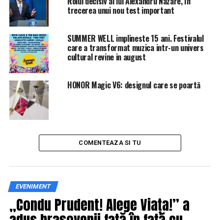
Rolul decisiv al lui Alexandru Nazare, în
BREAKING NEWS! Liviu Dragnea, la Parchetul General |
trecerea unui nou test important
IasiAZI.ro
SUMMER WELL implineste 15 ani. Festivalul
care a transformat muzica intr-un univers
cultural revine in august
HONOR Magic V6: designul care se poartă
COMENTEAZA SI TU
EVENIMENT
„Condu Prudent! Alege Viața!” a
adus brașovenii față în față cu