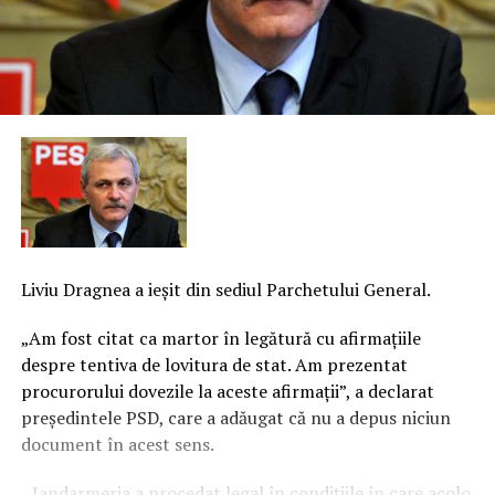
Liviu Dragnea a ieşit din sediul Parchetului General.
„Am fost citat ca martor în legătură cu afirmaţiile
despre tentiva de lovitura de stat. Am prezentat
procurorului dovezile la aceste afirmaţii”, a declarat
preşedintele PSD, care a adăugat că nu a depus niciun
document în acest sens.
„Jandarmeria a procedat legal în condiţiile în care acolo