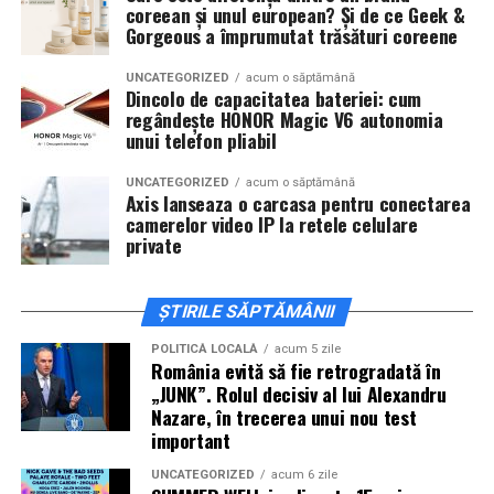
coreean și unul european? Și de ce Geek &
invitați la film alături de regizorul
Paul Decu
și de
Gorgeous a împrumutat trăsături coreene
actorii
Sergiu Costache, Vlad si Oana Gherman,
Alexandra Răduță.
UNCATEGORIZED
acum o săptămână
Dincolo de capacitatea bateriei: cum
regândește HONOR Magic V6 autonomia
Cineplexx Băneasa Shopping City
unui telefon pliabil
București
găzduiește o proiecție specială în prezența
întregii echipe pe
15 februarie, de la 17:30.
UNCATEGORIZED
acum o săptămână
Axis lanseaza o carcasa pentru conectarea
camerelor video IP la retele celulare
În
Craiova
, regizorul
Paul Decu
și actorii
Sergiu
private
Costache, Azaleea Necula și Oana Gherman
vor
ajunge la cinematograful
Inspire VIP Electroputere
Mall pe 16 februarie de la ora 18:00
.
ȘTIRILE SĂPTĂMÂNII
Actorii
Vlad Gherman, Oana Gherman și Ioana
POLITICĂ LOCALĂ
acum 5 zile
România evită să fie retrogradată în
Ginghină
vin la întâlnirea cu publicul din
Cinema City
„JUNK”. Rolul decisiv al lui Alexandru
Vivo! Pitești pe 17 februarie, de la 18:30
și vor
Nazare, în trecerea unui nou test
participa la o discuție după proiecție, alături de
important
regizorul
Paul Decu.
UNCATEGORIZED
acum 6 zile