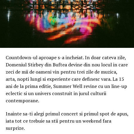
precum rent-to-buy sau investiții fracționate, care reduc
presiunea unui credit imediat”, subliniază Oana Ivan.
De asemenea, diversificarea portofoliilor și orientarea
către modele investiționale mai flexibile devin strategii
tot mai frecvente într-un context marcat de
incertitudine.
Countdown-ul aproape s-a incheiat. In doar cateva zile,
Specialiștii sunt de acord că piața imobiliară nu se află
Domeniul Stirbey din Buftea devine din nou locul in care
într-un recul, ci într-un proces de adaptare profundă.
zeci de mii de oameni vin pentru trei zile de muzica,
Creșterea prețurilor nu elimină cererea, ci o transformă:
arta, nopti lungi si experiente care definesc vara. La 15
cumpărătorii devin mai informați, mai calculați și mai
ani de la prima editie, Summer Well revine cu un line-up
orientați către valoare reală.
eclectic si un univers construit in jurul culturii
contemporane.
În acest nou context, diferența nu va mai fi făcută de
dimensiunea locuinței, ci de eficiența, calitatea și
Inainte sa-ti alegi primul concert si primul spot de apus,
sustenabilitatea acesteia.
iata tot ce trebuie sa stii pentru un weekend fara
surprize.
Despre The List Estates