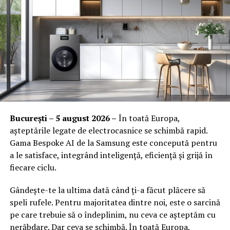
pieței, OI Real Estate Group poziționează fiecare proiect
propriul bilet inainte de a ajunge la festival.
în zona de investiție potrivită, maximizând valoarea și
oportunitățile.
Ridica-t
i br
at
ara
inainte de festival
Daca esti dintre cei mai bine pregatiti, poti ridica, intre 3
ARTICOLE PE ACEIASI TEMA:
si 6 August, bratara din:
Orange Shop Victoriei (9:00 – 18:00)
Orange Shop Plaza (12:00 – 20:00)
București – 5 august 2026 –
În toată Europa,
Orange Shop Park Lake (12:00 – 20:00)
așteptările legate de electrocasnice se schimbă rapid.
Gama Bespoke AI de la Samsung este concepută pentru
Incepand cu luni, 3.08, batarile pot fi comandate si prin
a le satisface, integrând inteligență, eficiență și grijă în
aplicatia WOLT.
fiecare ciclu.
Intre 3 si 6 august: 10:00 – 20:00
Gândește-te la ultima dată când ți-a făcut plăcere să
Vineri, 7 august: 10:00 – 13:00
speli rufele. Pentru majoritatea dintre noi, este o sarcină
pe care trebuie să o îndeplinim, nu ceva ce așteptăm cu
Ridicarea bratarilor inainte de festival se poate face
nerăbdare. Dar ceva se schimbă. În toată Europa,