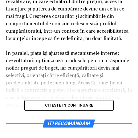
recalibrare, în care echilibrul dintre prețuri, acces la
finanțare și puterea de cumpărare devine din ce în ce
mai fragil. Creșterea costurilor și schimbările din
comportamentul de consum redesenează profilul
cumpărătorului, într-un context în care accesibilitatea
locuințelor începe să fie redefinită, nu doar limitată.
În paralel, piața își ajustează mecanismele interne:
dezvoltatorii optimizează produsele pentru a răspunde
noilor praguri de buget, iar cumpărătorii devin mai
selectivi, orientați către eficiență, calitate și
predictibilitate pe termen lung. Această tranziție nu
indică o contracție a pieței, ci o maturizare accelerată, în
care valoarea este redefinită dincolo de suprafață și
prețul pe metru pătrat.
CITESTE IN CONTINUARE
Contextul actual este caracterizat de o combinație de
ITI RECOMANDAM
factori care afectează direct accesul la locuințe: costuri
de construcție ridicate, creditare mai dificilă și taxe mai