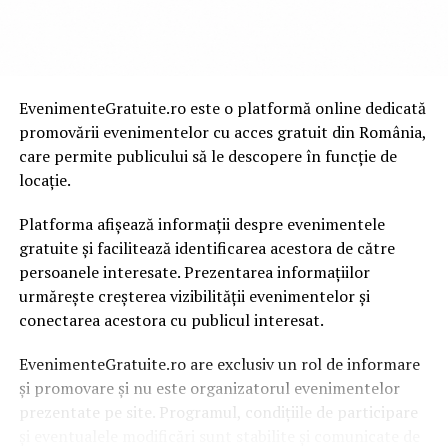
„Nu vorbim despre locuințe mai mici, ci despre locuințe
mai bine gândite. Clienții nu mai acceptă spații pierdute
EvenimenteGratuite.ro este o platformă online dedicată
și caută compartimentări eficiente, care să justifice
promovării evenimentelor cu acces gratuit din România,
fiecare metru pătrat”, explică Claudia Negru, Owner The
care permite publicului să le descopere în funcție de
List Estates.
locație.
Platforma afișează informații despre evenimentele
Această tendință este susținută de dinamica prețurilor:
gratuite și facilitează identificarea acestora de către
în martie 2026, apartamentele noi din București au
persoanele interesate. Prezentarea informațiilor
ajuns la aproximativ 2.541 euro/mp, în timp ce
urmărește creșterea vizibilității evenimentelor și
locuințele vechi se situează în jurul valorii de 2.212
conectarea acestora cu publicul interesat.
euro/mp.
EvenimenteGratuite.ro are exclusiv un rol de informare
Ca urmare, cumpărătorii caută soluții care să le permită
și promovare și nu este organizatorul evenimentelor
accesul la o locuință nouă fără a depăși un prag critic de
prezentate pe site. Programul, condițiile de participare
buget.
și eventualele modificări sunt stabilite și comunicate de