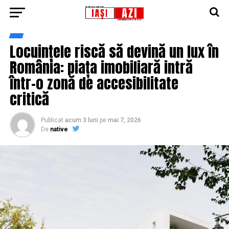
Locuințele riscă să devină un lux în
România: piața imobiliară intră
într-o zonă de accesibilitate
critică
Publicat
acum 3 luni
pe
mai 7, 2026
De
native