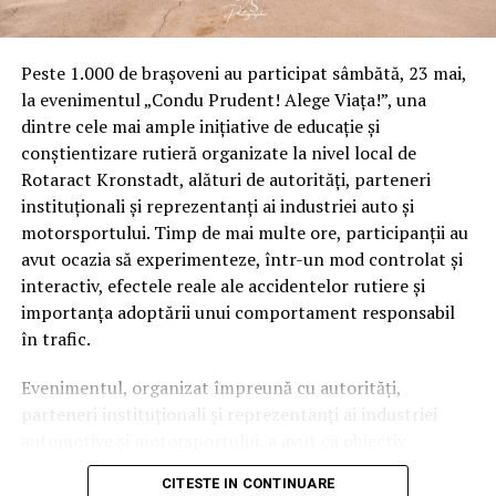
Peste 1.000 de brașoveni au participat sâmbătă, 23 mai,
la evenimentul „Condu Prudent! Alege Viața!”, una
dintre cele mai ample inițiative de educație și
conștientizare rutieră organizate la nivel local de
Rotaract Kronstadt, alături de autorități, parteneri
instituționali și reprezentanți ai industriei auto și
motorsportului. Timp de mai multe ore, participanții au
avut ocazia să experimenteze, într-un mod controlat și
interactiv, efectele reale ale accidentelor rutiere și
importanța adoptării unui comportament responsabil
în trafic.
Evenimentul, organizat împreună cu autorități,
parteneri instituționali și reprezentanți ai industriei
automotive și motorsportului, a avut ca obiectiv
principal transformarea prevenției într-o experiență
CITESTE IN CONTINUARE
practică și accesibilă publicului larg.