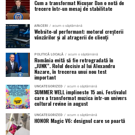
Cum a transformat Nicușor Dan o notă de
mea”
de la
Cinema City din City Park Constanța
,
de la
trecere într-un mesaj de stabilitate
18:30
, unde
regizorul Paul Decu și actrița Azaleea
Necula
, originari din Constanța și împrejurimi, vor
prezenta filmul alături de colegii lor
Ioana State,
AFACERI
acum o săptămână
Website-ul performant: motorul creșterii
Alexandra Răduță și Gabriel Vatavu.
vânzărilor și al atragerii de clienți
Cinema City Shopping City Galați
invită spectatorii
pe
12 februarie de la 18:30
la întâlnirea cu actrițele
Ioana
POLITICĂ LOCALĂ
acum o săptămână
România evită să fie retrogradată în
State și Azaleea Necula și regizorul Paul Decu.
„JUNK”. Rolul decisiv al lui Alexandru
Nazare, în trecerea unui nou test
Pe 13 februarie la ora 18:30
, spectatorii din
Iași
sunt
important
invitați la proiecția specială din
Cinema City Iulius
UNCATEGORIZED
acum o săptămână
Mall
, alături de regizorul
Paul Decu
și de
SUMMER WELL implineste 15 ani. Festivalul
actorii
Gabriel Vatavu, Sergiu Costache, Azaleea
care a transformat muzica intr-un univers
cultural revine in august
Necula, Alexandra Răduță.
UNCATEGORIZED
acum o săptămână
De „Ziua Îndrăgostiților”, pe
14 februarie, în Cinema
HONOR Magic V6: designul care se poartă
City Iulius Mall Suceava, de la 18:30
, spectatorii sunt
invitați la film alături de regizorul
Paul Decu
și de