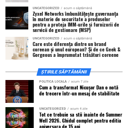
actorii
Sergiu Costache, Vlad si Oana Gherman,
UNCATEGORIZED
acum o săptămână
Alexandra Răduță.
Zyxel Networks îmbunătățește guvernanța
în materie de securitate a produselor
Cineplexx Băneasa Shopping City
pentru a proteja IMM-urile și furnizorii de
servicii de gestionare (MSP)
București
găzduiește o proiecție specială în prezența
întregii echipe pe
15 februarie, de la 17:30.
UNCATEGORIZED
acum o săptămână
Care este diferența dintre un brand
coreean și unul european? Și de ce Geek &
În
Craiova
, regizorul
Paul Decu
și actorii
Sergiu
Gorgeous a împrumutat trăsături coreene
Costache, Azaleea Necula și Oana Gherman
vor
ajunge la cinematograful
Inspire VIP Electroputere
Mall pe 16 februarie de la ora 18:00
.
ȘTIRILE SĂPTĂMÂNII
Actorii
Vlad Gherman, Oana Gherman și Ioana
POLITICĂ LOCALĂ
acum 7 zile
Cum a transformat Nicușor Dan o notă
Ginghină
vin la întâlnirea cu publicul din
Cinema City
de trecere într-un mesaj de stabilitate
Vivo! Pitești pe 17 februarie, de la 18:30
și vor
participa la o discuție după proiecție, alături de
regizorul
Paul Decu.
UNCATEGORIZED
acum 4 zile
Tot ce trebuie sa stii inainte de Summer
Well 2026. Ghidul complet pentru editia
Caravana
„În pielea mea”
ajunge la
Cinema City
aniversara de 15 ani