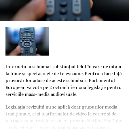
Internetul a schimbat substanţial felul în care ne uităm
la filme şi spectacolele de televiziune. Pentru a face faţă
provocărilor aduse de aceste schimbări, Parlamentul
European va vota pe 2 octombrie noua legislaţie pentru
serviciile mass-media audiovizuale.
Legislaţia revizuită nu se aplică doar grupurilor media
tradiţionale, ci şi platformelor de video la cerere şi de
partajare a materialelor video, precum Netflix, YouTube
sau Facebook, şi celor de transmisii video în direct.