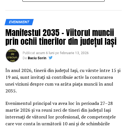
Siguranța rutieră, adusă mai
EVENIMENT
Manifestul 2035 – Viitorul muncii
aproape de comunitate
prin ochii tinerilor din județul Iași
Datele privind accidentele rutiere din România continuă
să evidențieze necesitatea unor inițiative de educație și
Publicat
acum 6 luni
pe
februarie 13, 2026
De
Baciu Sorin
prevenție. În 2025, peste 3.000 de persoane au fost
rănite grav în accidente rutiere, iar mai mult de 1.300 și-
În anul 2026, tinerii din județul Iași, cu vârste între 15 și
au pierdut viața pe șoselele din țară.
19 ani, sunt invitați să contribuie activ la conturarea
unei viziuni despre cum va arăta piața muncii în anul
În acest context, campania „Condu Prudent! Alege
2035.
Viața!” își propune să transforme informația teoretică
într-o experiență directă, prin simulări și demonstrații
Evenimentul principal va avea loc în perioada 27–28
care îi ajută pe participanți să înțeleagă concret
martie 2026 și va reuni zeci de tineri din județul Iași
impactul deciziilor luate în trafic.
interesați de viitorul lor profesional, de competențele
care vor conta în următorii 10 ani și de schimbările