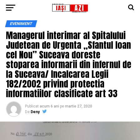
EVENIMENT
Managerul interimar al Spitalului
Judetean de Urgenta „Sfantul Ioan
cel Nou” Suceava doreste
stoparea informarii din infernul de
la Suceava/ Incalcarea Legii
182/2002 privind protectia
informatiilor clasificate art 33
Publicat
acum 6 ani
pe
martie 27, 2020
De
Deny