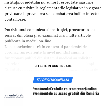
instituţiilor judeţului nu au fost respectate măsurile
dispuse cu privire la reglementările legislative în vigoare
privitoare la prevenirea sau combaterea bolilor infecto-
contagioase.
Potrivit unui comunicat al instituţiei, procurorii s-au
sesizat din oficiu şi au examinat mai multe articole
publicate în mediul on-line.
Ei au concluzionat că în contextul pandemiei de
coronavirus existente la nivel mondial anumiţi
funcţionari publici din sistemul medical au solicitat
cadrelor medicale de la Spitalul Judeţean de Urgenţă
CITESTE IN CONTINUARE
”Sfântul Ioan cel Nou” din Suceava prezenţa la data de
23 martie 2020 la serviciu a persoanelor testate pozitiv,
ITI RECOMANDAM
negativ şi a celor suspecte, rezultând o posibilă
contaminare în masă.
EvenimenteGratuite.ro promovează online
Mai mulţi medici au ieşit pozitiv la testul de coronavirus.
evenimentele cu acces gratuit din România
S-a decis că toate cadrele medicale de la Spitalul
Judeţean Suceva vor intra în izolare, iar unitatea va fi