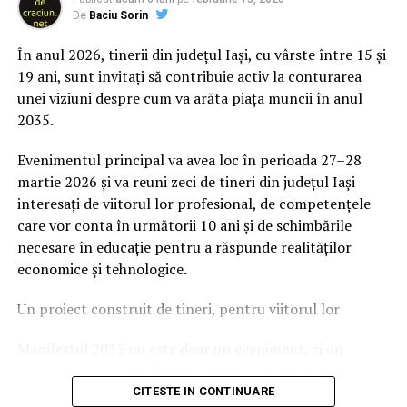
să evidențieze necesitatea unor inițiative de educație și
De
Baciu Sorin
prevenție. În 2025, peste 3.000 de persoane au fost
rănite grav în accidente rutiere, iar mai mult de 1.300 și-
În anul 2026, tinerii din județul Iași, cu vârste între 15 și
au pierdut viața pe șoselele din țară.
19 ani, sunt invitați să contribuie activ la conturarea
unei viziuni despre cum va arăta piața muncii în anul
În acest context, campania „Condu Prudent! Alege
2035.
Viața!” își propune să transforme informația teoretică
într-o experiență directă, prin simulări și demonstrații
Evenimentul principal va avea loc în perioada 27–28
care îi ajută pe participanți să înțeleagă concret
martie 2026 și va reuni zeci de tineri din județul Iași
impactul deciziilor luate în trafic.
interesați de viitorul lor profesional, de competențele
care vor conta în următorii 10 ani și de schimbările
Comunitatea și colaborarea
necesare în educație pentru a răspunde realităților
economice și tehnologice.
dintre instituții fac diferența
Un proiect construit de tineri, pentru viitorul lor
Unul dintre cele mai importante elemente ale
evenimentului a fost colaborarea dintre voluntari,
Manifestul 2035 nu este doar un eveniment, ci un
autorități și partenerii implicați în proiect. Participanții
proces de co-creare. Participanții vor lucra în echipe,
au avut acces la demonstrații realizate de reprezentanții
vor analiza tendințe și vor formula o declarație a
CITESTE IN CONTINUARE
ISU Brașov, experiențe VR care simulează efectele