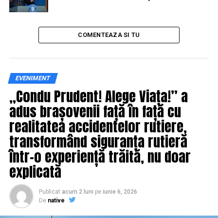
COMENTEAZA SI TU
EVENIMENT
„Condu Prudent! Alege Viața!” a
adus brașovenii față în față cu
realitatea accidentelor rutiere,
transformând siguranța rutieră
într-o experiență trăită, nu doar
explicată
LEGE nr. 182 din 12 aprilie 2002 privind protecţia
Publicat
acum 2 luni
pe
iunie 6, 2026
informaţiilor clasificate
De
native
Art. 32