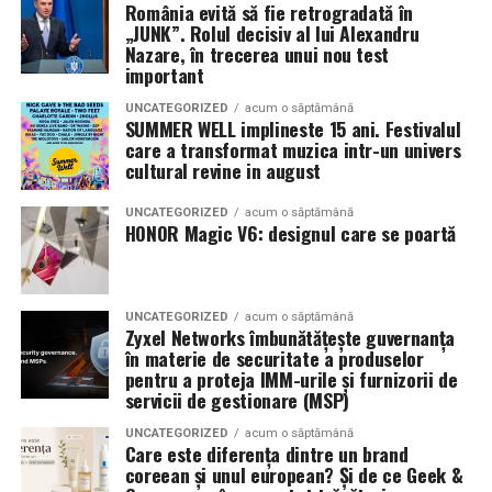
România evită să fie retrogradată în
State și Azaleea Necula și regizorul Paul Decu.
„JUNK”. Rolul decisiv al lui Alexandru
Nazare, în trecerea unui nou test
Pe 13 februarie la ora 18:30
, spectatorii din
Iași
sunt
important
invitați la proiecția specială din
Cinema City Iulius
UNCATEGORIZED
acum o săptămână
Mall
, alături de regizorul
Paul Decu
și de
SUMMER WELL implineste 15 ani. Festivalul
actorii
Gabriel Vatavu, Sergiu Costache, Azaleea
care a transformat muzica intr-un univers
cultural revine in august
Necula, Alexandra Răduță.
UNCATEGORIZED
acum o săptămână
De „Ziua Îndrăgostiților”, pe
14 februarie, în Cinema
HONOR Magic V6: designul care se poartă
City Iulius Mall Suceava, de la 18:30
, spectatorii sunt
invitați la film alături de regizorul
Paul Decu
și de
actorii
Sergiu Costache, Vlad si Oana Gherman,
UNCATEGORIZED
acum o săptămână
Alexandra Răduță.
Zyxel Networks îmbunătățește guvernanța
în materie de securitate a produselor
Cineplexx Băneasa Shopping City
pentru a proteja IMM-urile și furnizorii de
servicii de gestionare (MSP)
București
găzduiește o proiecție specială în prezența
întregii echipe pe
15 februarie, de la 17:30.
UNCATEGORIZED
acum o săptămână
Care este diferența dintre un brand
coreean și unul european? Și de ce Geek &
În
Craiova
, regizorul
Paul Decu
și actorii
Sergiu