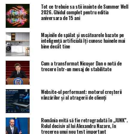
dezinfectată şi va fi folosită exclusiv pentru tratarea
Tot ce trebuie sa stii inainte de Summer Well
cazurilor de coronavirus.
2026. Ghidul complet pentru editia
aniversara de 15 ani
Noi mărturii din spitalul din Suceava, oraș care a devenit
cel mai mare focar de coronavirus din România și unde
sunt cei mai mulți medici infectați: punerea „botnitei” si
Mașinile de spălat și uscătoarele bazate pe
batistei pe „tambal”.
inteligență artificială îți cunosc hainele mai
bine decât tine
Managerul interimar, dr Filip Florin, al Spitalului
Judetean de Urgenta „Sfantul Ioan cel Nou” Suceava
incalca Legea 182/2002 privind protectia informatiilor
Cum a transformat Nicușor Dan o notă de
clasificate art 33. Vom reveni. (Cristina T.).
trecere într-un mesaj de stabilitate
Website-ul performant: motorul creșterii
vânzărilor și al atragerii de clienți
România evită să fie retrogradată în „JUNK”.
Rolul decisiv al lui Alexandru Nazare, în
trecerea unui nou test important