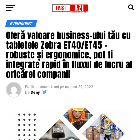
EVENIMENT
Oferă valoare business-ului tău cu
tabletele Zebra ET40/ET45 –
robuste și ergonomice, pot fi
integrate rapid în fluxul de lucru al
oricărei companii
Publicat
acum 4 ani
pe
august 29, 2022
De
Deny