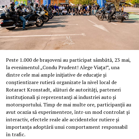
industrii precum comerț, logistică și producție, cu
scopul optimizării costurilor și creșterii productivității.
Răzvan Drăgoi, Deputy General Manager Smart ID,
apreciază evoluția turbulentă a pieței:
“Mediile
intensive de lucru se află într-o perioadă de digitalizare
și transformare accelerată generate de apariția unor
fenomene pre și post pandemie. Aceste fenomene au
Peste 1.000 de brașoveni au participat sâmbătă, 23 mai,
generat serioase dezbateri cu privire la necesitatea
la evenimentul „Condu Prudent! Alege Viața!”, una
adaptării organizațiilor, fie ca sunt ele instituții sau
dintre cele mai ample inițiative de educație și
companii, cât mai optim la provocarile curente.”
conștientizare rutieră organizate la nivel local de
Rotaract Kronstadt, alături de autorități, parteneri
Smart ID
este una din companiile care s-au adaptat
instituționali și reprezentanți ai industriei auto și
rapid, anticipând fenomenele pre și post pandemie în
motorsportului. Timp de mai multe ore, participanții au
ceea ce privește direcția transformărilor accelerate –
avut ocazia să experimenteze, într-un mod controlat și
digitalizare, mobilitate, automatizare și chiar
interactiv, efectele reale ale accidentelor rutiere și
monitorizare remote.
importanța adoptării unui comportament responsabil
în trafic.
Tabletele Zebra ET40/ET45 sunt destinate pentru a