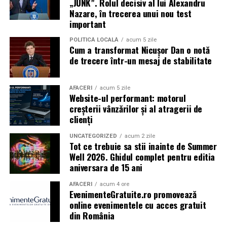
„JUNK”. Rolul decisiv al lui Alexandru
Vivo! Pitești pe 17 februarie, de la 18:30
și vor
Nazare, în trecerea unui nou test
participa la o discuție după proiecție, alături de
important
regizorul
Paul Decu.
POLITICĂ LOCALĂ
acum 5 zile
Cum a transformat Nicușor Dan o notă
Caravana
„În pielea mea”
ajunge la
Cinema City
de trecere într-un mesaj de stabilitate
Shopping City Ploiești, pe 18 februarie,
de la 18:30, la
proiecția specială introdusă de regizorul
Paul Decu
,
alături de actorii
Ioana State, Vlad și Oana Gherman,
AFACERI
acum 5 zile
Website-ul performant: motorul
Azaleea Necula și Gabriel Vatavu.
creșterii vânzărilor și al atragerii de
clienți
O comedie actuală și spumoasă, filmul
„În pielea
mea”
este distribuit de T.R.I.B.E. Films.
UNCATEGORIZED
acum 2 zile
Tot ce trebuie sa stii inainte de Summer
Well 2026. Ghidul complet pentru editia
TRAILER:
https://bit.ly/InPieleaMea
aniversara de 15 ani
Site oficial:
inpieleamea.ro
AFACERI
acum 4 ore
EvenimenteGratuite.ro promovează
Mai multe detalii, imagini de la filmări, fragmente din
online evenimentele cu acces gratuit
film, declarații din partea actorilor și informații despre
din România
concursuri sunt disponibile pe paginile social media ale