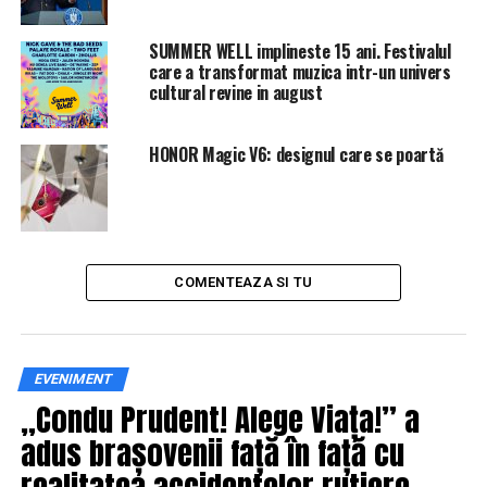
numele Cesar Altieri Randazzo, unde apar fotografii şi
înregistrări video cu el la diverse manifestaţii în favoarea
SUMMER WELL implineste 15 ani. Festivalul
preşedintelui Trump. În reţeaua LinkedIn, Sayoc se
care a transformat muzica intr-un univers
cultural revine in august
prezintă ca promotor, agent artistic şi proprietar de
spectacole de divertisment în direct şi student la
medicină veterinară
HONOR Magic V6: designul care se poartă
IasiAZI.ro
ARTICOLE PE ACEIASI TEMA:
PRIMA
COMENTEAZA SI TU
URMATORUL
România este din nou codașa Europei | IasiAZI.ro
NU RATATI
Florin Călinescu șterge pe jos cu Liviu Dragnea și
EVENIMENT
Tudorel Toader | IasiAZI.ro
„Condu Prudent! Alege Viața!” a
adus brașovenii față în față cu
realitatea accidentelor rutiere,