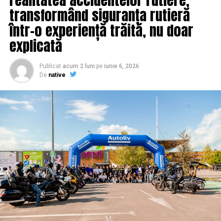
transformând siguranța rutieră
într-o experiență trăită, nu doar
explicată
Publicat
acum 2 luni
pe
iunie 6, 2026
De
native