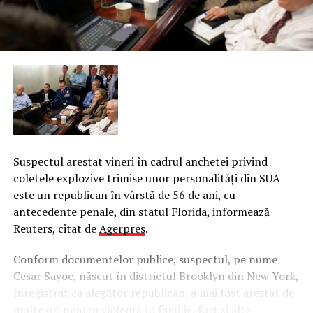
Suspectul arestat vineri în cadrul anchetei privind
coletele explozive trimise unor personalităţi din SUA
este un republican în vârstă de 56 de ani, cu
antecedente penale, din statul Florida, informează
Reuters, citat de
Agerpres
.
Conform documentelor publice, suspectul, pe nume
Cesar Sayoc, născut în districtul Brooklyn din New York,
înregistrat ca alegător republican, a mai fost arestat de
multe ori pentru violenţă în familie, furt şi alte