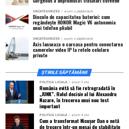
Gorgeous a împrumutat trăsături coreene
actorii
Sergiu Costache, Vlad si Oana Gherman,
Alexandra Răduță.
UNCATEGORIZED
acum o săptămână
Dincolo de capacitatea bateriei: cum
regândește HONOR Magic V6 autonomia
Cineplexx Băneasa Shopping City
unui telefon pliabil
București
găzduiește o proiecție specială în prezența
întregii echipe pe
15 februarie, de la 17:30.
UNCATEGORIZED
acum o săptămână
Axis lanseaza o carcasa pentru conectarea
camerelor video IP la retele celulare
În
Craiova
, regizorul
Paul Decu
și actorii
Sergiu
private
Costache, Azaleea Necula și Oana Gherman
vor
ajunge la cinematograful
Inspire VIP Electroputere
Mall pe 16 februarie de la ora 18:00
.
ȘTIRILE SĂPTĂMÂNII
Actorii
Vlad Gherman, Oana Gherman și Ioana
POLITICĂ LOCALĂ
acum 5 zile
România evită să fie retrogradată în
Ginghină
vin la întâlnirea cu publicul din
Cinema City
„JUNK”. Rolul decisiv al lui Alexandru
Vivo! Pitești pe 17 februarie, de la 18:30
și vor
Nazare, în trecerea unui nou test
participa la o discuție după proiecție, alături de
important
regizorul
Paul Decu.
POLITICĂ LOCALĂ
acum 4 zile
Cum a transformat Nicușor Dan o notă
Caravana
„În pielea mea”
ajunge la
Cinema City
de trecere într-un mesaj de stabilitate