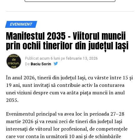
Siguranța rutieră, adusă mai
EVENIMENT
Manifestul 2035 – Viitorul muncii
aproape de comunitate
prin ochii tinerilor din județul Iași
Datele privind accidentele rutiere din România continuă
să evidențieze necesitatea unor inițiative de educație și
Publicat
acum 6 luni
pe
februarie 13, 2026
De
Baciu Sorin
prevenție. În 2025, peste 3.000 de persoane au fost
rănite grav în accidente rutiere, iar mai mult de 1.300 și-
În anul 2026, tinerii din județul Iași, cu vârste între 15 și
au pierdut viața pe șoselele din țară.
19 ani, sunt invitați să contribuie activ la conturarea
unei viziuni despre cum va arăta piața muncii în anul
În acest context, campania „Condu Prudent! Alege
2035.
Viața!” își propune să transforme informația teoretică
într-o experiență directă, prin simulări și demonstrații
Evenimentul principal va avea loc în perioada 27–28
care îi ajută pe participanți să înțeleagă concret
martie 2026 și va reuni zeci de tineri din județul Iași
impactul deciziilor luate în trafic.
interesați de viitorul lor profesional, de competențele
care vor conta în următorii 10 ani și de schimbările