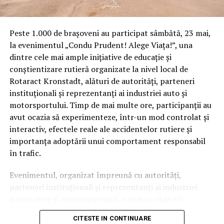
Peste 1.000 de brașoveni au participat sâmbătă, 23 mai,
la evenimentul „Condu Prudent! Alege Viața!”, una
dintre cele mai ample inițiative de educație și
conștientizare rutieră organizate la nivel local de
Rotaract Kronstadt, alături de autorități, parteneri
instituționali și reprezentanți ai industriei auto și
motorsportului. Timp de mai multe ore, participanții au
avut ocazia să experimenteze, într-un mod controlat și
interactiv, efectele reale ale accidentelor rutiere și
importanța adoptării unui comportament responsabil
în trafic.
Evenimentul, organizat împreună cu autorități,
parteneri instituționali și reprezentanți ai industriei
automotive și motorsportului, a avut ca obiectiv
principal transformarea prevenției într-o experiență
CITESTE IN CONTINUARE
practică și accesibilă publicului larg.