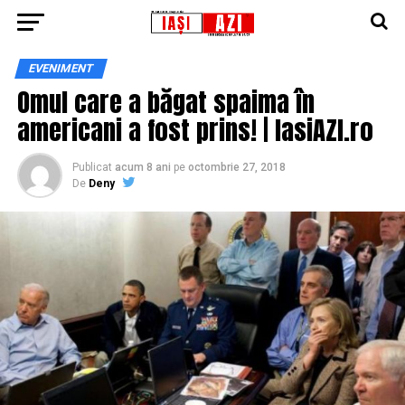
EVENIMENT
Omul care a băgat spaima în
americani a fost prins! | IasiAZI.ro
Publicat
acum 8 ani
pe
octombrie 27, 2018
De
Deny