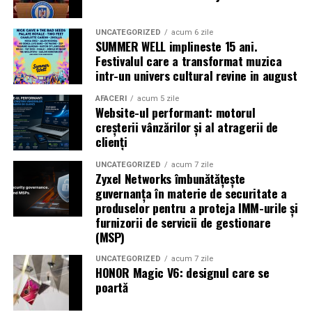
Shopping City Ploiești, pe 18 februarie,
de la 18:30, la
proiecția specială introdusă de regizorul
Paul Decu
,
alături de actorii
Ioana State, Vlad și Oana Gherman,
UNCATEGORIZED
acum 6 zile
SUMMER WELL implineste 15 ani.
Azaleea Necula și Gabriel Vatavu.
Festivalul care a transformat muzica
intr-un univers cultural revine in august
O comedie actuală și spumoasă, filmul
„În pielea
mea”
este distribuit de T.R.I.B.E. Films.
AFACERI
acum 5 zile
Website-ul performant: motorul
creșterii vânzărilor și al atragerii de
TRAILER:
https://bit.ly/InPieleaMea
clienți
Site oficial:
inpieleamea.ro
UNCATEGORIZED
acum 7 zile
Zyxel Networks îmbunătățește
Mai multe detalii, imagini de la filmări, fragmente din
guvernanța în materie de securitate a
film, declarații din partea actorilor și informații despre
produselor pentru a proteja IMM-urile și
concursuri sunt disponibile pe paginile social media ale
furnizorii de servicii de gestionare
filmului de
Facebook
,
Instagram
,
TikTok
.
(MSP)
Adrian Pădurețu semnează imaginea filmului. De sunet
UNCATEGORIZED
acum 7 zile
HONOR Magic V6: designul care se
s-a ocupat Bogdan Ivanovici, de scenografie Anca
poartă
Miron, iar de costume Francisca Vass.