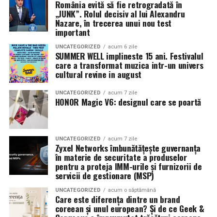
România evită să fie retrogradată în
mea”
de la
Cinema City din City Park Constanța
,
de la
„JUNK”. Rolul decisiv al lui Alexandru
18:30
, unde
regizorul Paul Decu și actrița Azaleea
Nazare, în trecerea unui nou test
Necula
, originari din Constanța și împrejurimi, vor
important
prezenta filmul alături de colegii lor
Ioana State,
UNCATEGORIZED
acum 6 zile
Alexandra Răduță și Gabriel Vatavu.
SUMMER WELL implineste 15 ani. Festivalul
care a transformat muzica intr-un univers
cultural revine in august
Cinema City Shopping City Galați
invită spectatorii
pe
12 februarie de la 18:30
la întâlnirea cu actrițele
Ioana
UNCATEGORIZED
acum 7 zile
State și Azaleea Necula și regizorul Paul Decu.
HONOR Magic V6: designul care se poartă
Pe 13 februarie la ora 18:30
, spectatorii din
Iași
sunt
invitați la proiecția specială din
Cinema City Iulius
UNCATEGORIZED
acum 7 zile
Mall
, alături de regizorul
Paul Decu
și de
Zyxel Networks îmbunătățește guvernanța
actorii
Gabriel Vatavu, Sergiu Costache, Azaleea
în materie de securitate a produselor
pentru a proteja IMM-urile și furnizorii de
Necula, Alexandra Răduță.
servicii de gestionare (MSP)
De „Ziua Îndrăgostiților”, pe
14 februarie, în Cinema
UNCATEGORIZED
acum o săptămână
Care este diferența dintre un brand
City Iulius Mall Suceava, de la 18:30
, spectatorii sunt
coreean și unul european? Și de ce Geek &
invitați la film alături de regizorul
Paul Decu
și de