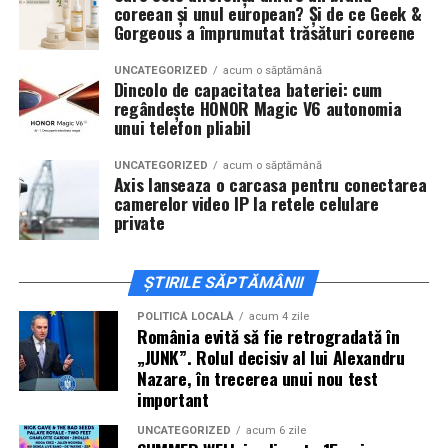
coreean și unul european? Și de ce Geek &
invitați la film alături de regizorul
Paul Decu
și de
Gorgeous a împrumutat trăsături coreene
actorii
Sergiu Costache, Vlad si Oana Gherman,
Alexandra Răduță.
UNCATEGORIZED
acum o săptămână
Dincolo de capacitatea bateriei: cum
regândește HONOR Magic V6 autonomia
Cineplexx Băneasa Shopping City
unui telefon pliabil
București
găzduiește o proiecție specială în prezența
întregii echipe pe
15 februarie, de la 17:30.
UNCATEGORIZED
acum o săptămână
Axis lanseaza o carcasa pentru conectarea
camerelor video IP la retele celulare
În
Craiova
, regizorul
Paul Decu
și actorii
Sergiu
private
Costache, Azaleea Necula și Oana Gherman
vor
ajunge la cinematograful
Inspire VIP Electroputere
Mall pe 16 februarie de la ora 18:00
.
ȘTIRILE SĂPTĂMÂNII
Actorii
Vlad Gherman, Oana Gherman și Ioana
POLITICĂ LOCALĂ
acum 4 zile
România evită să fie retrogradată în
Ginghină
vin la întâlnirea cu publicul din
Cinema City
„JUNK”. Rolul decisiv al lui Alexandru
Vivo! Pitești pe 17 februarie, de la 18:30
și vor
Nazare, în trecerea unui nou test
participa la o discuție după proiecție, alături de
important
regizorul
Paul Decu.
UNCATEGORIZED
acum 6 zile