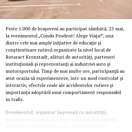
Peste 1.000 de brașoveni au participat sâmbătă, 23 mai,
la evenimentul „Condu Prudent! Alege Viața!”, una
dintre cele mai ample inițiative de educație și
conștientizare rutieră organizate la nivel local de
Rotaract Kronstadt, alături de autorități, parteneri
instituționali și reprezentanți ai industriei auto și
motorsportului. Timp de mai multe ore, participanții au
avut ocazia să experimenteze, într-un mod controlat și
interactiv, efectele reale ale accidentelor rutiere și
importanța adoptării unui comportament responsabil
în trafic.
Evenimentul, organizat împreună cu autorități,
parteneri instituționali și reprezentanți ai industriei
automotive și motorsportului, a avut ca obiectiv