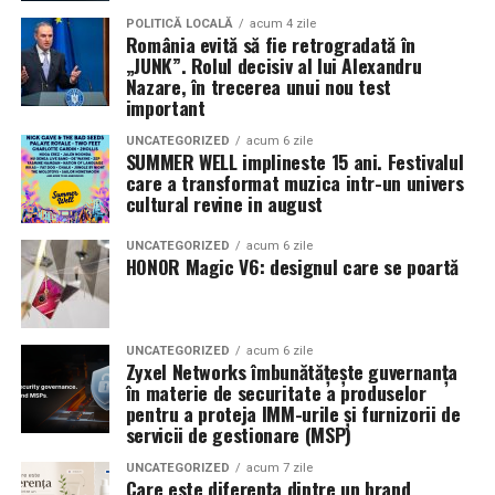
Pe
11 februarie
va avea loc proiecția specială
„În pielea
POLITICĂ LOCALĂ
acum 4 zile
România evită să fie retrogradată în
mea”
de la
Cinema City din City Park Constanța
,
de la
„JUNK”. Rolul decisiv al lui Alexandru
18:30
, unde
regizorul Paul Decu și actrița Azaleea
Nazare, în trecerea unui nou test
Necula
, originari din Constanța și împrejurimi, vor
important
prezenta filmul alături de colegii lor
Ioana State,
UNCATEGORIZED
acum 6 zile
Alexandra Răduță și Gabriel Vatavu.
SUMMER WELL implineste 15 ani. Festivalul
care a transformat muzica intr-un univers
cultural revine in august
Cinema City Shopping City Galați
invită spectatorii
pe
12 februarie de la 18:30
la întâlnirea cu actrițele
Ioana
UNCATEGORIZED
acum 6 zile
State și Azaleea Necula și regizorul Paul Decu.
HONOR Magic V6: designul care se poartă
Pe 13 februarie la ora 18:30
, spectatorii din
Iași
sunt
invitați la proiecția specială din
Cinema City Iulius
UNCATEGORIZED
acum 6 zile
Mall
, alături de regizorul
Paul Decu
și de
Zyxel Networks îmbunătățește guvernanța
actorii
Gabriel Vatavu, Sergiu Costache, Azaleea
în materie de securitate a produselor
pentru a proteja IMM-urile și furnizorii de
Necula, Alexandra Răduță.
servicii de gestionare (MSP)
De „Ziua Îndrăgostiților”, pe
14 februarie, în Cinema
UNCATEGORIZED
acum 7 zile
Care este diferența dintre un brand
City Iulius Mall Suceava, de la 18:30
, spectatorii sunt