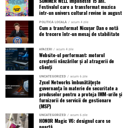
SUMMER WELL implineste 15 ani.
Caravana
„În pielea mea”
ajunge la
Cinema City
Festivalul care a transformat muzica
Shopping City Ploiești, pe 18 februarie,
de la 18:30, la
intr-un univers cultural revine in august
proiecția specială introdusă de regizorul
Paul Decu
,
alături de actorii
Ioana State, Vlad și Oana Gherman,
POLITICĂ LOCALĂ
acum 4 zile
Cum a transformat Nicușor Dan o notă
Azaleea Necula și Gabriel Vatavu.
de trecere într-un mesaj de stabilitate
O comedie actuală și spumoasă, filmul
„În pielea
mea”
este distribuit de T.R.I.B.E. Films.
AFACERI
acum 4 zile
Website-ul performant: motorul
creșterii vânzărilor și al atragerii de
TRAILER:
https://bit.ly/InPieleaMea
clienți
Site oficial:
inpieleamea.ro
UNCATEGORIZED
acum 6 zile
Zyxel Networks îmbunătățește
Mai multe detalii, imagini de la filmări, fragmente din
guvernanța în materie de securitate a
film, declarații din partea actorilor și informații despre
produselor pentru a proteja IMM-urile și
concursuri sunt disponibile pe paginile social media ale
furnizorii de servicii de gestionare
filmului de
Facebook
,
Instagram
,
TikTok
.
(MSP)
Adrian Pădurețu semnează imaginea filmului. De sunet
UNCATEGORIZED
acum 6 zile
HONOR Magic V6: designul care se
s-a ocupat Bogdan Ivanovici, de scenografie Anca
poartă