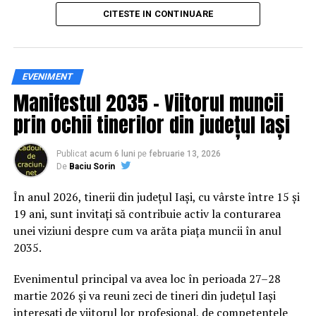
principal transformarea prevenției într-o experiență
CITESTE IN CONTINUARE
practică și accesibilă publicului larg.
Siguranța rutieră, adusă mai
EVENIMENT
Manifestul 2035 – Viitorul muncii
aproape de comunitate
prin ochii tinerilor din județul Iași
Datele privind accidentele rutiere din România continuă
să evidențieze necesitatea unor inițiative de educație și
Publicat
acum 6 luni
pe
februarie 13, 2026
De
Baciu Sorin
prevenție. În 2025, peste 3.000 de persoane au fost
rănite grav în accidente rutiere, iar mai mult de 1.300 și-
În anul 2026, tinerii din județul Iași, cu vârste între 15 și
au pierdut viața pe șoselele din țară.
19 ani, sunt invitați să contribuie activ la conturarea
unei viziuni despre cum va arăta piața muncii în anul
În acest context, campania „Condu Prudent! Alege
2035.
Viața!” își propune să transforme informația teoretică
într-o experiență directă, prin simulări și demonstrații
Evenimentul principal va avea loc în perioada 27–28
care îi ajută pe participanți să înțeleagă concret
martie 2026 și va reuni zeci de tineri din județul Iași
impactul deciziilor luate în trafic.
interesați de viitorul lor profesional, de competențele