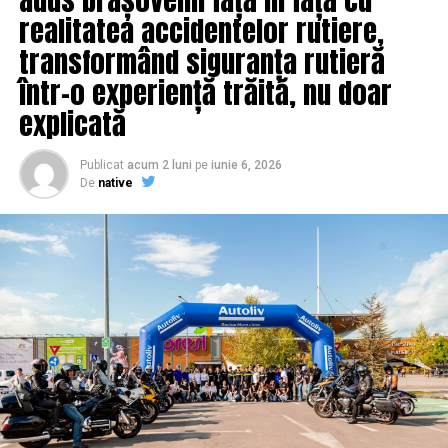
realitatea accidentelor rutiere,
transformând siguranța rutieră
într-o experiență trăită, nu doar
explicată
Publicat
acum 2 luni
pe
iunie 6, 2026
De
native