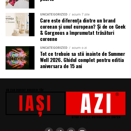
Miron, iar de costume Francisca Vass.
„În Pielea Mea”
este un film produs de: CB MOTION
UNCATEGORIZED
acum 7 zile
Care este diferența dintre un brand
PICTURES.
coreean și unul european? Și de ce Geek
& Gorgeous a împrumutat trăsături
Producător asociat: MAGNETIC MEDIA PRODUCTIONS
coreene
Producător: Claudiu Boboc
UNCATEGORIZED
acum o zi
Tot ce trebuie sa stii inainte de Summer
Producător executiv: Adela Mara
Well 2026. Ghidul complet pentru editia
aniversara de 15 ani
Manager producție: Iulia Cezara Roșu
Casting: ELEPHANT MEDIA
Realizat cu sprijinul:
Co-finanțatori:
C&C HOUSE RESIDENCE, S&I BEST
CORPORATION WEB DESIGN, CLIMA FREON
Sponsori
: CLINICA RMN TINERETULUI; CLINICA