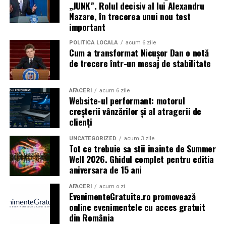
„JUNK”. Rolul decisiv al lui Alexandru
Vivo! Pitești pe 17 februarie, de la 18:30
și vor
Nazare, în trecerea unui nou test
participa la o discuție după proiecție, alături de
important
regizorul
Paul Decu.
POLITICĂ LOCALĂ
acum 6 zile
Cum a transformat Nicușor Dan o notă
Caravana
„În pielea mea”
ajunge la
Cinema City
de trecere într-un mesaj de stabilitate
Shopping City Ploiești, pe 18 februarie,
de la 18:30, la
proiecția specială introdusă de regizorul
Paul Decu
,
alături de actorii
Ioana State, Vlad și Oana Gherman,
AFACERI
acum 6 zile
Website-ul performant: motorul
Azaleea Necula și Gabriel Vatavu.
creșterii vânzărilor și al atragerii de
clienți
O comedie actuală și spumoasă, filmul
„În pielea
mea”
este distribuit de T.R.I.B.E. Films.
UNCATEGORIZED
acum 3 zile
Tot ce trebuie sa stii inainte de Summer
Well 2026. Ghidul complet pentru editia
TRAILER:
https://bit.ly/InPieleaMea
aniversara de 15 ani
Site oficial:
inpieleamea.ro
AFACERI
acum o zi
EvenimenteGratuite.ro promovează
Mai multe detalii, imagini de la filmări, fragmente din
online evenimentele cu acces gratuit
film, declarații din partea actorilor și informații despre
din România
concursuri sunt disponibile pe paginile social media ale