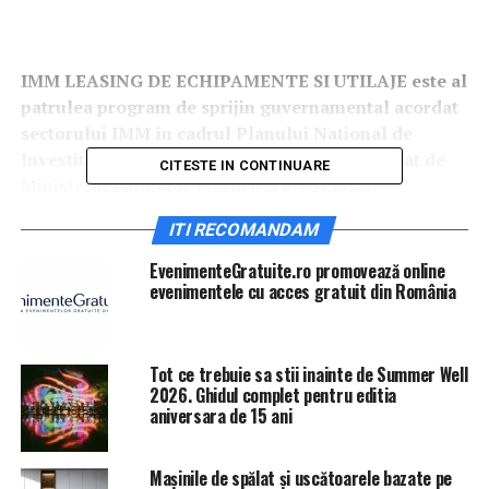
IMM LEASING DE ECHIPAMENTE SI UTILAJE este al
patrulea program de sprijin guvernamental acordat
sectorului IMM în cadrul Planului National de
Investitii si Relansare Economica,
implementat de
CITESTE IN CONTINUARE
Ministerul Finațelor Publice si FNGCIMM.
ITI RECOMANDAM
EvenimenteGratuite.ro promovează online
evenimentele cu acces gratuit din România
FNGCIMM isi diversifica oferta de garantare, in vederea
sustinerii accesului la finantare a IMM-urilor, precum și
Tot ce trebuie sa stii inainte de Summer Well
a întreprinderilor afiliate, prin participarea in cadrul
2026. Ghidul complet pentru editia
noului program guvernamental IMM LEASING
DE
aniversara de 15 ani
ECHIPAMENTE SI UTILAJE, care va fi operationalizat in
perioada imediat urmatoare. Aceasta noua initiativa de
Mașinile de spălat și uscătoarele bazate pe
sprijin vine ca raspuns la necesitatea interventiei