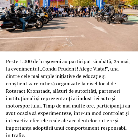
Conform programului, valoarea maxima cumulata a
finantarilor garantate de stat care pot fi acordate unui
beneficiar in cadrul acestei facilitati va fi de 5.000.000
lei, iar perioada si modalitatea de rambursare a
finantarilor, vor fi stabilite de finantatori, conform
normelor interne ale acestora.
Peste 1.000 de brașoveni au participat sâmbătă, 23 mai,
Durata maxima a perioadei de leasing va fi de 72 de luni,
la evenimentul „Condu Prudent! Alege Viața!”, una
cu posibilitatea acordarii unei perioade de gratie
dintre cele mai ample inițiative de educație și
cuprinsa intre 3 si 12 luni iar avansul achitat de
conștientizare rutieră organizate la nivel local de
utilizator este de 0%, și, in funcție de solicitarea
Rotaract Kronstadt, alături de autorități, parteneri
beneficiarului, poate ajunge pana la maximum 20% din
instituționali și reprezentanți ai industriei auto și
valoarea de achizitie a bunului finantat (exclusiv TVA).
motorsportului. Timp de mai multe ore, participanții au
avut ocazia să experimenteze, într-un mod controlat și
Sunt eligibile pentru acordarea de garantii in cadrul
interactiv, efectele reale ale accidentelor rutiere și
programului intreprinderile mici si mijlocii precum si
importanța adoptării unui comportament responsabil
întreprinderile afiliate, din toate sectoarele de
în trafic.