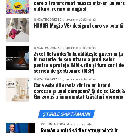
actorii
Gabriel Vatavu, Sergiu Costache, Azaleea
care a transformat muzica intr-un univers
cultural revine in august
Necula, Alexandra Răduță.
UNCATEGORIZED
acum o săptămână
De „Ziua Îndrăgostiților”, pe
14 februarie, în Cinema
HONOR Magic V6: designul care se poartă
City Iulius Mall Suceava, de la 18:30
, spectatorii sunt
invitați la film alături de regizorul
Paul Decu
și de
actorii
Sergiu Costache, Vlad si Oana Gherman,
UNCATEGORIZED
acum o săptămână
Alexandra Răduță.
Zyxel Networks îmbunătățește guvernanța
în materie de securitate a produselor
Cineplexx Băneasa Shopping City
pentru a proteja IMM-urile și furnizorii de
servicii de gestionare (MSP)
București
găzduiește o proiecție specială în prezența
întregii echipe pe
15 februarie, de la 17:30.
UNCATEGORIZED
acum o săptămână
Care este diferența dintre un brand
coreean și unul european? Și de ce Geek &
În
Craiova
, regizorul
Paul Decu
și actorii
Sergiu
Gorgeous a împrumutat trăsături coreene
Costache, Azaleea Necula și Oana Gherman
vor
ajunge la cinematograful
Inspire VIP Electroputere
Mall pe 16 februarie de la ora 18:00
.
ȘTIRILE SĂPTĂMÂNII
Actorii
Vlad Gherman, Oana Gherman și Ioana
POLITICĂ LOCALĂ
acum 7 zile
România evită să fie retrogradată în
Ginghină
vin la întâlnirea cu publicul din
Cinema City