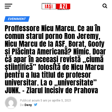
EVENIMENT
Proffessore Nicu Marcu. Ce au în
comun starul porno Ron Jeremy,
Nicu Marcu de la ASF, Borat, Goofy
și Plăcinta Americană? Nimic. Doar
că apar în aceeași revistă ,,ciumă
științifică” folosită de Nicu Marcu
pentru a lua titlul de profesor
universitar. La o ,,universitate”
JUNK. – Ziarul Incisiv de Prahova
Publicat
acum 5 ani
pe
aprilie 5, 2021
De
Deny