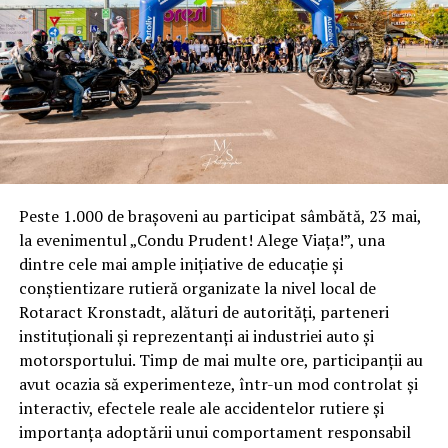
ani și a fost închisă chiar după prima evaluare, imediat
după ce Marcu își obținuse titlul.
Universitatea a avut o singură ,,Facultate” – Facultatea
de Management Financiar. În 2011 (la 2 ani de la
înființare), când Nicu Marcu obținea titlul de ,,profesor
universitar” aici, a fost publicată și prima ierarhizare a
programelor de studii organizate de Universități și
,,Universități”. Marcu de la Universitatea Financiar
Peste 1.000 de brașoveni au participat sâmbătă, 23 mai,
Bancară
avea motive de tristețe
. Facultatea unde el era
la evenimentul „Condu Prudent! Alege Viața!”, una
la ,,catedra” de Management financiar era cotată la
dintre cele mai ample inițiative de educație și
categoria ,,E”. Unde ,,A” (ASE) era cel mai bun, iar ,,E” cel
conștientizare rutieră organizate la nivel local de
mai slab.
Rotaract Kronstadt, alături de autorități, parteneri
Era deja un dublu
instituționali și reprezentanți ai industriei auto și
motiv de tristețe al
motorsportului. Timp de mai multe ore, participanții au
lui Marcu. La aceeași
avut ocazia să experimenteze, într-un mod controlat și
primă clasificare,
interactiv, efectele reale ale accidentelor rutiere și
Marcu, conferențiar
importanța adoptării unui comportament responsabil