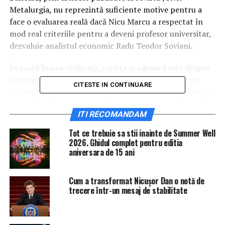
Metalurgia, nu reprezintă suficiente motive pentru a
face o evaluarea reală dacă Nicu Marcu a respectat în
mod real criteriile pentru a deveni profesor universitar,
dezvaluie analistul economic Radu Teodor Soviani.
În toată lumea civilizată, cariera academică este despre
reputație ireproșabilă, despre cât de mult publici (în
CITESTE IN CONTINUARE
reviste științifice relevante și nu în escrocherii) și despre
cât de mult contribui în mod real la cercetarea
ITI RECOMANDAM
științifică. Judecând după acest criteriu și după cariera
academică a lui Nicu Marcu, rezultă că în România nu
Tot ce trebuie sa stii inainte de Summer Well
este așa. Cazurile Nicu Și Tanța.
2026. Ghidul complet pentru editia
aniversara de 15 ani
Ei sunt produsele didactice care și-au obținut în 2011
titlurile de profesor universitari de la o pseudo-
Cum a transformat Nicușor Dan o notă de
universitate, JUNK, intitulată pompos ,,Universitatea
trecere într-un mesaj de stabilitate
Financiar-Bancară”. Nicu a obținut titlul și în baza a 11
articole publicate într-un singur an într-o revistă JUNK,
iar Tanța pe baza a nici nu mai contează a ce din