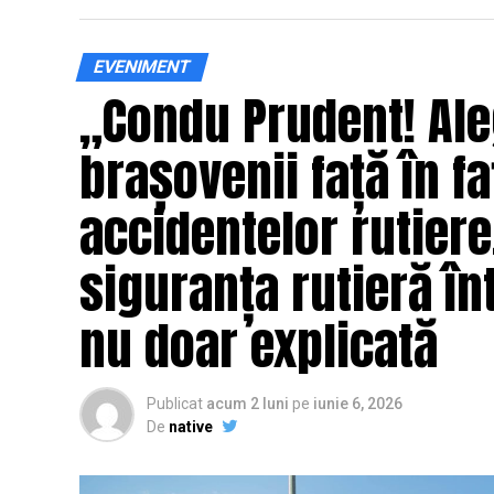
EVENIMENT
„Condu Prudent! Ale
brașovenii față în fa
accidentelor rutier
siguranța rutieră înt
nu doar explicată
Publicat
acum 2 luni
pe
iunie 6, 2026
De
native