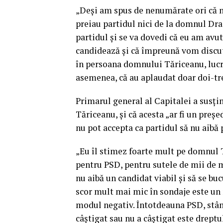
„Deşi am spus de nenumărate ori că n
preiau partidul nici de la domnul Dra
partidul şi se va dovedi că eu am avu
candidează şi că împreună vom discu
în persoana domnului Tăriceanu, lucru
asemenea, că au aplaudat doar doi-tre
Primarul general al Capitalei a susţi
Tăriceanu, şi că acesta „ar fi un preş
nu pot accepta ca partidul să nu aibă 
„Eu îl stimez foarte mult pe domnul T
pentru PSD, pentru sutele de mii de m
nu aibă un candidat viabil şi să se bu
scor mult mai mic în sondaje este un
modul negativ. Întotdeauna PSD, stân
câştigat sau nu a câştigat este dreptu