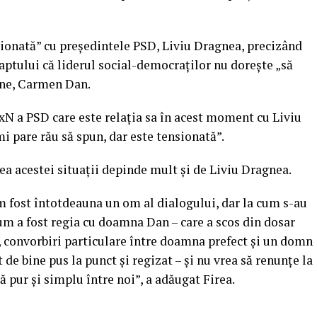
nsionată” cu preşedintele PSD, Liviu Dragnea, precizând
 faptului că liderul social-democraţilor nu doreşte „să
rne, Carmen Dan.
ExN a PSD care este relaţia sa în acest moment cu Liviu
i pare rău să spun, dar este tensionată”.
ea acestei situaţii depinde mult şi de Liviu Dragnea.
 fost întotdeauna un om al dialogului, dar la cum s-au
 cum a fost regia cu doamna Dan – care a scos din dosar
 convorbiri particulare între doamna prefect şi un domn
t de bine pus la punct şi regizat – şi nu vrea să renunţe la
ă pur şi simplu între noi”, a adăugat Firea.