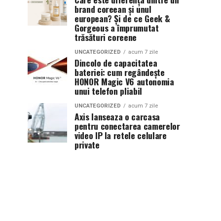
brand coreean și unul
european? Și de ce Geek &
Gorgeous a împrumutat
trăsături coreene
UNCATEGORIZED
acum 7 zile
Dincolo de capacitatea
bateriei: cum regândește
HONOR Magic V6 autonomia
unui telefon pliabil
UNCATEGORIZED
acum 7 zile
Axis lanseaza o carcasa
pentru conectarea camerelor
video IP la retele celulare
private