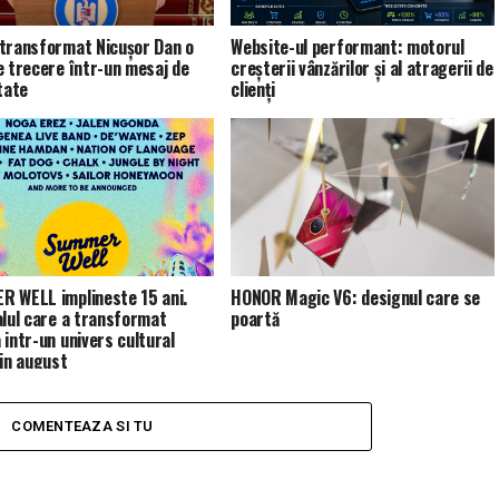
transformat Nicușor Dan o
Website-ul performant: motorul
e trecere într-un mesaj de
creșterii vânzărilor și al atragerii de
tate
clienți
 WELL implineste 15 ani.
HONOR Magic V6: designul care se
alul care a transformat
poartă
 intr-un univers cultural
 in august
COMENTEAZA SI TU