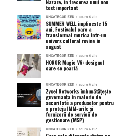
Nazare, în trecerea unui nou
test important
UNCATEGORIZED
acum 6 zile
SUMMER WELL implineste 15
ani. Festivalul care a
transformat muzica intr-un
univers cultural revine in
august
UNCATEGORIZED
acum 6 zile
HONOR Magic V6: designul
care se poartă
UNCATEGORIZED
acum 6 zile
Zyxel Networks îmbunătățește
guvernanța în materie de
securitate a produselor pentru
a proteja IMM-urile și
furnizorii de servicii de
gestionare (MSP)
UNCATEGORIZED
acum 6 zile
Care este diferența dintre un