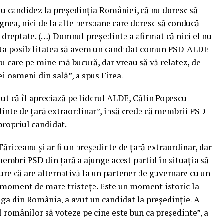
u candidez la preşedinţia României, că nu doresc să
gnea, nici de la alte persoane care doresc să conducă
t dreptate. (…) Domnul preşedinte a afirmat că nici el nu
ta posibilitatea să avem un candidat comun PSD-ALDE
 care pe mine mă bucură, dar vreau să vă relatez, de
i oameni din sală”, a spus Firea.
nut că îl apreciază pe liderul ALDE, Călin Popescu-
edinte de ţară extraordinar”, însă crede că membrii PSD
propriul candidat.
ăriceanu şi ar fi un preşedinte de ţară extraordinar, dar
embri PSD din ţară a ajunge acest partid în situaţia să
cure că are alternativă la un partener de guvernare cu un
 moment de mare tristeţe. Este un moment istoric la
ga din România, a avut un candidat la preşedinţie. A
l românilor să voteze pe cine este bun ca preşedinte”, a