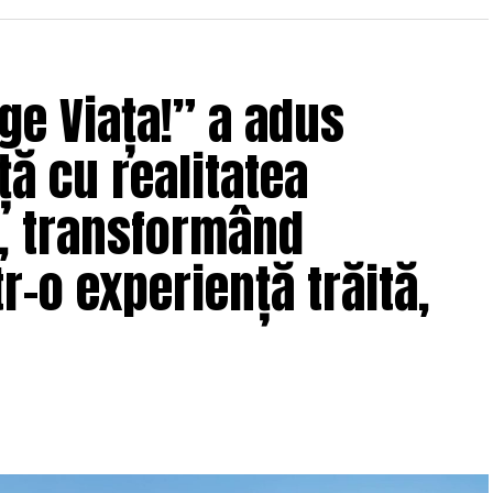
ge Viața!” a adus
ță cu realitatea
e, transformând
r-o experiență trăită,