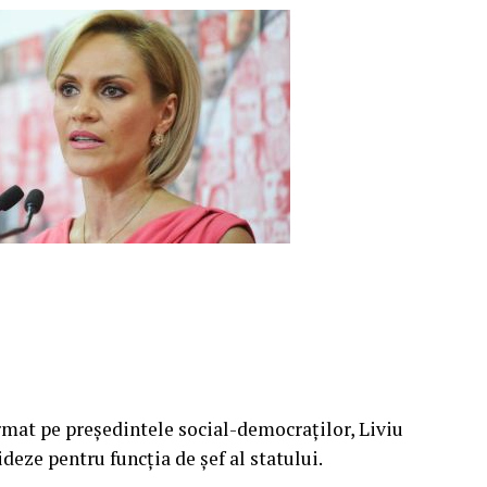
ormat pe preşedintele social-democraţilor, Liviu
deze pentru funcţia de şef al statului.