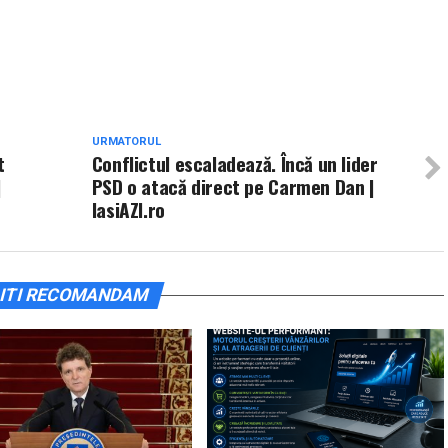
URMATORUL
t
Conflictul escaladează. Încă un lider
|
PSD o atacă direct pe Carmen Dan |
IasiAZI.ro
ITI RECOMANDAM