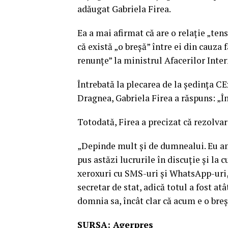
adăugat Gabriela Firea.
Ea a mai afirmat că are o relaţie „te
că există „o breşă” între ei din cauza
renunţe” la ministrul Afacerilor Inte
Întrebată la plecarea de la şedinţa C
Dragnea, Gabriela Firea a răspuns: „Îm
Totodată, Firea a precizat că rezolvar
„Depinde mult şi de dumnealui. Eu am
pus astăzi lucrurile în discuţie şi la
xeroxuri cu SMS-uri şi WhatsApp-uri,
secretar de stat, adică totul a fost atâ
domnia sa, încât clar că acum e o breş
SURSA: Agerpres