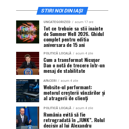
STIRI NOI DIN IAȘI
UNCATEGORIZED
acum 17 ore
Tot ce trebuie sa stii inainte
de Summer Well 2026. Ghidul
complet pentru editia
aniversara de 15 ani
POLITICĂ LOCALĂ
acum 4 zile
Cum a transformat Nicușor
Dan o notă de trecere într-un
mesaj de stabilitate
AFACERI
acum 4 zile
Website-ul performant:
motorul creșterii vânzărilor și
al atragerii de clienți
POLITICĂ LOCALĂ
acum 4 zile
România evită să fie
retrogradată în „JUNK”. Rolul
decisiv al lui Alexandru