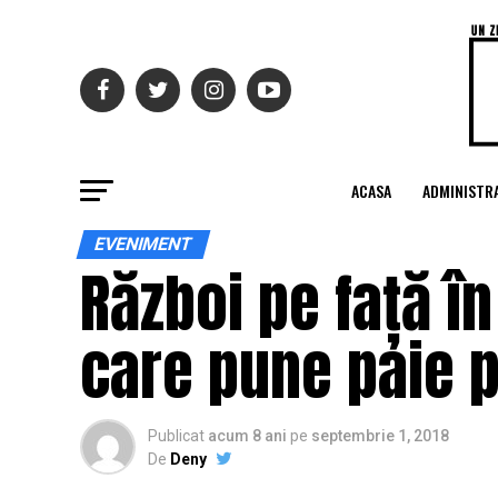
ACASA
ADMINISTRA
EVENIMENT
Război pe față în
care pune paie pe
Publicat
acum 8 ani
pe
septembrie 1, 2018
De
Deny