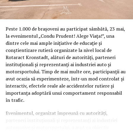
Peste 1.000 de brașoveni au participat sâmbătă, 23 mai,
la evenimentul „Condu Prudent! Alege Viața!”, una
dintre cele mai ample inițiative de educație și
conștientizare rutieră organizate la nivel local de
Rotaract Kronstadt, alături de autorități, parteneri
instituționali și reprezentanți ai industriei auto și
motorsportului. Timp de mai multe ore, participanții au
avut ocazia să experimenteze, într-un mod controlat și
interactiv, efectele reale ale accidentelor rutiere și
importanța adoptării unui comportament responsabil
în trafic.
Evenimentul, organizat împreună cu autorități,
parteneri instituționali și reprezentanți ai industriei
automotive și motorsportului, a avut ca obiectiv