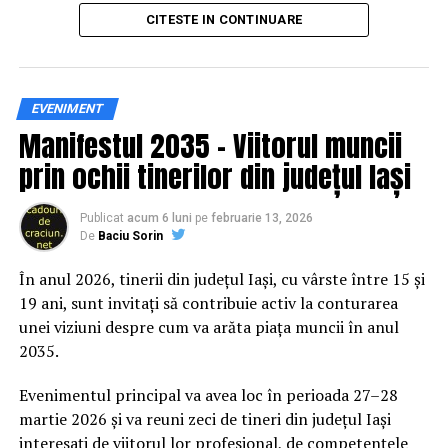
principal transformarea prevenției într-o experiență
CITESTE IN CONTINUARE
practică și accesibilă publicului larg.
Siguranța rutieră, adusă mai
EVENIMENT
Manifestul 2035 – Viitorul muncii
aproape de comunitate
prin ochii tinerilor din județul Iași
Datele privind accidentele rutiere din România continuă
să evidențieze necesitatea unor inițiative de educație și
Publicat
acum 6 luni
pe
februarie 13, 2026
De
Baciu Sorin
prevenție. În 2025, peste 3.000 de persoane au fost
rănite grav în accidente rutiere, iar mai mult de 1.300 și-
În anul 2026, tinerii din județul Iași, cu vârste între 15 și
au pierdut viața pe șoselele din țară.
19 ani, sunt invitați să contribuie activ la conturarea
unei viziuni despre cum va arăta piața muncii în anul
În acest context, campania „Condu Prudent! Alege
2035.
Viața!” își propune să transforme informația teoretică
într-o experiență directă, prin simulări și demonstrații
Evenimentul principal va avea loc în perioada 27–28
care îi ajută pe participanți să înțeleagă concret
martie 2026 și va reuni zeci de tineri din județul Iași
impactul deciziilor luate în trafic.
interesați de viitorul lor profesional, de competențele