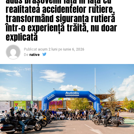
Care vor fi noile granițe! | IasiAZI.ro
realitatea accidentelor rutiere,
NU RATATI
transformând siguranța rutieră
Timpul, măsurat cu opere de artă pe cadran | IasiAZI.ro
într-o experiență trăită, nu doar
explicată
Publicat
acum 2 luni
pe
iunie 6, 2026
De
native