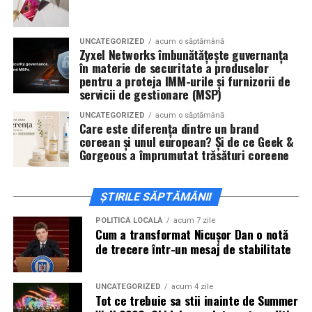
invitați la film alături de regizorul
Paul Decu
și de
actorii
Sergiu Costache, Vlad si Oana Gherman,
UNCATEGORIZED
acum o săptămână
Alexandra Răduță.
Zyxel Networks îmbunătățește guvernanța
în materie de securitate a produselor
Cineplexx Băneasa Shopping City
pentru a proteja IMM-urile și furnizorii de
servicii de gestionare (MSP)
București
găzduiește o proiecție specială în prezența
întregii echipe pe
15 februarie, de la 17:30.
UNCATEGORIZED
acum o săptămână
Care este diferența dintre un brand
coreean și unul european? Și de ce Geek &
În
Craiova
, regizorul
Paul Decu
și actorii
Sergiu
Gorgeous a împrumutat trăsături coreene
Costache, Azaleea Necula și Oana Gherman
vor
ajunge la cinematograful
Inspire VIP Electroputere
Mall pe 16 februarie de la ora 18:00
.
ȘTIRILE SĂPTĂMÂNII
Actorii
Vlad Gherman, Oana Gherman și Ioana
POLITICĂ LOCALĂ
acum 7 zile
Cum a transformat Nicușor Dan o notă
Ginghină
vin la întâlnirea cu publicul din
Cinema City
de trecere într-un mesaj de stabilitate
Vivo! Pitești pe 17 februarie, de la 18:30
și vor
participa la o discuție după proiecție, alături de
regizorul
Paul Decu.
UNCATEGORIZED
acum 4 zile
Tot ce trebuie sa stii inainte de Summer