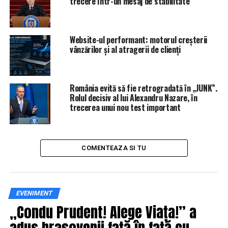
trecere într-un mesaj de stabilitate
Dragoş Moştenescu, actor, stabilit în Anglia
Website-ul performant: motorul creșterii
Mihaela Rădulescu, vedetă TV, Monte Carlo
vânzărilor și al atragerii de clienți
Iulia Vântur, prezentatoare TV, India
România evită să fie retrogradată în „JUNK”.
Rolul decisiv al lui Alexandru Nazare, în
Gheorghe Gheorghiu, cântăreţ, SUA
trecerea unui nou test important
Tataee de la B.U.G. Mafia s-a stabilit în Spania
COMENTEAZA SI TU
IasiAZI.ro
EVENIMENT
ARTICOLE PE ACEIASI TEMA:
PRIMA
„Condu Prudent! Alege Viața!” a
adus brașovenii față în față cu
URMATORUL