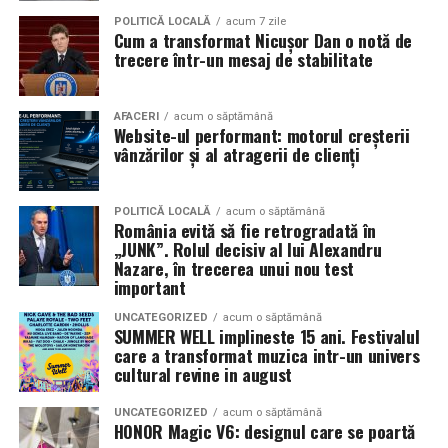
Pe
11 februarie
va avea loc proiecția specială
„În pielea
POLITICĂ LOCALĂ
acum 7 zile
Cum a transformat Nicușor Dan o notă de
mea”
de la
Cinema City din City Park Constanța
,
de la
trecere într-un mesaj de stabilitate
18:30
, unde
regizorul Paul Decu și actrița Azaleea
Necula
, originari din Constanța și împrejurimi, vor
prezenta filmul alături de colegii lor
Ioana State,
AFACERI
acum o săptămână
Website-ul performant: motorul creșterii
Alexandra Răduță și Gabriel Vatavu.
vânzărilor și al atragerii de clienți
Cinema City Shopping City Galați
invită spectatorii
pe
12 februarie de la 18:30
la întâlnirea cu actrițele
Ioana
POLITICĂ LOCALĂ
acum o săptămână
România evită să fie retrogradată în
State și Azaleea Necula și regizorul Paul Decu.
„JUNK”. Rolul decisiv al lui Alexandru
Nazare, în trecerea unui nou test
Pe 13 februarie la ora 18:30
, spectatorii din
Iași
sunt
important
invitați la proiecția specială din
Cinema City Iulius
UNCATEGORIZED
acum o săptămână
Mall
, alături de regizorul
Paul Decu
și de
SUMMER WELL implineste 15 ani. Festivalul
actorii
Gabriel Vatavu, Sergiu Costache, Azaleea
care a transformat muzica intr-un univers
cultural revine in august
Necula, Alexandra Răduță.
UNCATEGORIZED
acum o săptămână
De „Ziua Îndrăgostiților”, pe
14 februarie, în Cinema
HONOR Magic V6: designul care se poartă
City Iulius Mall Suceava, de la 18:30
, spectatorii sunt