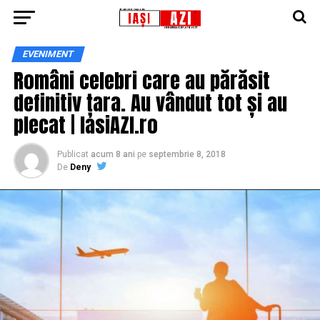
EVENIMENT
Români celebri care au părăsit
definitiv țara. Au vândut tot și au
plecat | IasiAZI.ro
Publicat
acum 8 ani
pe
septembrie 8, 2018
De
Deny