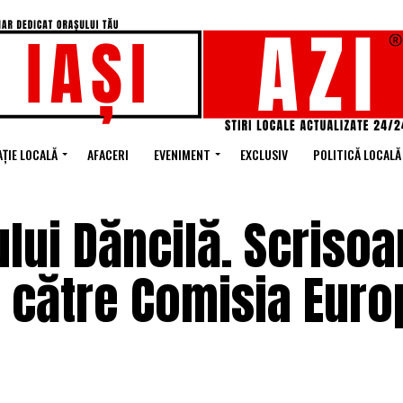
ȚIE LOCALĂ
AFACERI
EVENIMENT
EXCLUSIV
POLITICĂ LOCALĂ
ului Dăncilă. Scriso
ă către Comisia Eur