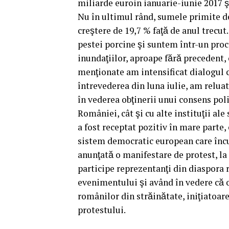
miliarde euroin ianuarie-iunie 2017 ş
Nu în ultimul rând, sumele primite d
creştere de 19,7 % faţă de anul trec
pestei porcine şi suntem într-un pro
inundaţiilor, aproape fără precedent,
menţionate am intensificat dialogul c
întrevederea din luna iulie, am reluat
în vederea obţinerii unui consens poli
României, cât şi cu alte instituţii a
a fost receptat pozitiv în mare parte, e
sistem democratic european care încur
anunţată o manifestare de protest, la
participe reprezentanţi din diaspora r
evenimentului şi având în vedere că 
românilor din străinătate, iniţiatoa
protestului.