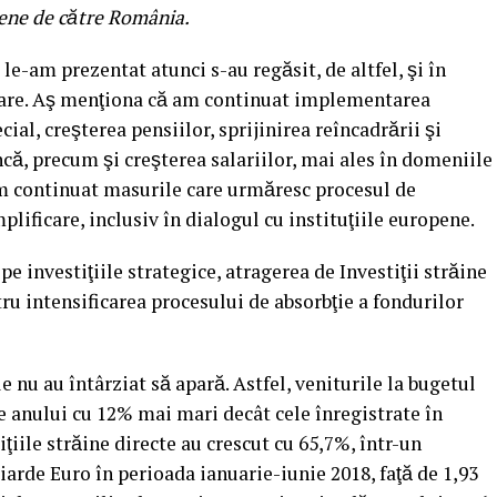
pene de către România.
e-am prezentat atunci s-au regăsit, de altfel, şi în
nare. Aş menţiona că am continuat implementarea
ial, creşterea pensiilor, sprijinirea reîncadrării şi
că, precum şi creşterea salariilor, mai ales în domeniile
am continuat masurile care urmăresc procesul de
lificare, inclusiv în dialogul cu instituţiile europene.
e investiţiile strategice, atragerea de Investiţii străine
tru intensificarea procesului de absorbţie a fondurilor
u au întârziat să apară. Astfel, veniturile la bugetul
le anului cu 12% mai mari decât cele înregistrate în
ţiile străine directe au crescut cu 65,7%, într-un
iarde Euro în perioada ianuarie-iunie 2018, faţă de 1,93