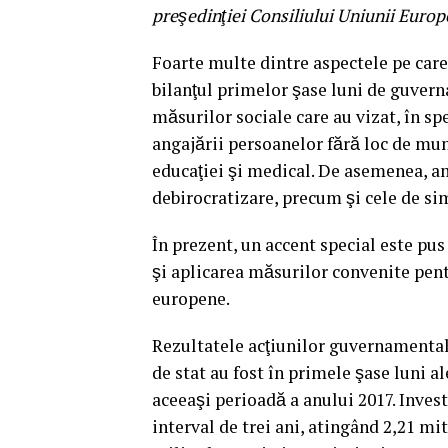
preşedinţiei Consiliului Uniunii Euro
Foarte multe dintre aspectele pe care l
bilanţul primelor şase luni de guver
măsurilor sociale care au vizat, în spec
angajării persoanelor fără loc de mun
educaţiei şi medical. De asemenea, 
debirocratizare, precum şi cele de simp
În prezent, un accent special este pus p
şi aplicarea măsurilor convenite pen
europene.
Rezultatele acţiunilor guvernamentale n
de stat au fost în primele şase luni a
aceeaşi perioadă a anului 2017. Investi
interval de trei ani, atingând 2,21 mit