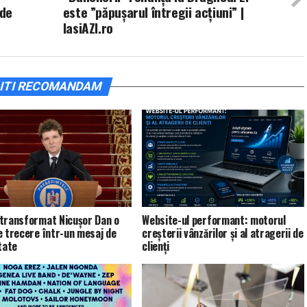
 de
este ”păpușarul întregii acțiuni” |
IasiAZI.ro
ITI RECOMANDAM
transformat Nicușor Dan o
Website-ul performant: motorul
e trecere într-un mesaj de
creșterii vânzărilor și al atragerii de
tate
clienți