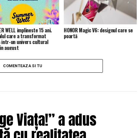
 WELL implineste 15 ani.
HONOR Magic V6: designul care se
alul care a transformat
poartă
 intr-un univers cultural
 in august
COMENTEAZA SI TU
ge Viața!” a adus
ță cu realitatea