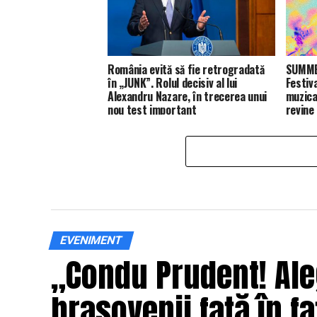
România evită să fie retrogradată
SUMMER
în „JUNK”. Rolul decisiv al lui
Festiv
Alexandru Nazare, în trecerea unui
muzica
nou test important
revine
EVENIMENT
„Condu Prudent! Ale
brașovenii față în fa