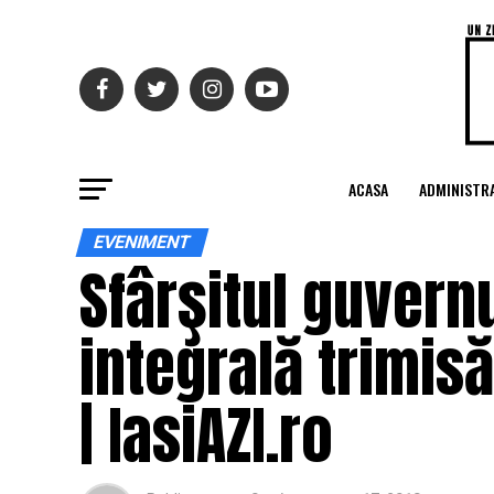
ACASA
ADMINISTRA
EVENIMENT
Sfârşitul guvern
integrală trimis
| IasiAZI.ro