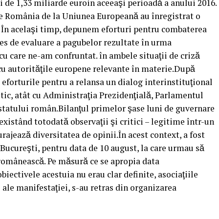
i de 1,33 miliarde euroin aceeaşi perioadă a anului 2016.
e România de la Uniunea Europeană au înregistrat o
ut. În acelaşi timp, depunem eforturi pentru combaterea
ces de evaluare a pagubelor rezultate în urma
 cu care ne-am confruntat. în ambele situaţii de criză
u autorităţile europene relevante în materie.După
 eforturile pentru a relansa un dialog interinstituţional
tic, atât cu Administraţia Prezidenţială, Parlamentul
le statului român.Bilanţul primelor şase luni de guvernare
xistând totodată observaţii şi critici – legitime într-un
ajează diversitatea de opinii.În acest context, a fost
 Bucureşti, pentru data de 10 august, la care urmau să
omânească. Pe măsură ce se apropia data
obiectivele acestuia nu erau clar definite, asociaţiile
re ale manifestaţiei, s-au retras din organizarea