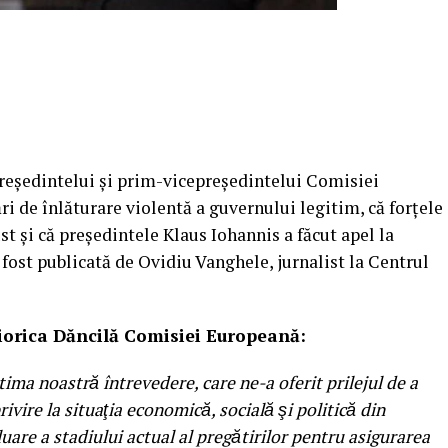
preşedintelui şi prim-vicepreşedintelui Comisiei
ri de înlăturare violentă a guvernului legitim, că forţele
st şi că preşedintele Klaus Iohannis a făcut apel la
 fost publicată de Ovidiu Vanghele, jurnalist la Centrul
Viorica Dăncilă Comisiei Europeană:
ima noastră întrevedere, care ne-a oferit prilejul de a
rivire la situaţia economică, socială şi politică din
luare a stadiului actual al pregătirilor pentru asigurarea