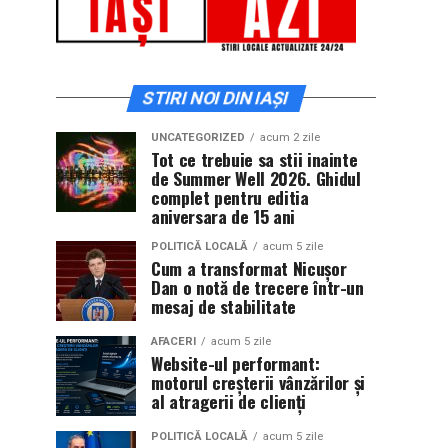
STIRI NOI DIN IAȘI
UNCATEGORIZED
acum 2 zile
Tot ce trebuie sa stii inainte
de Summer Well 2026. Ghidul
complet pentru editia
aniversara de 15 ani
POLITICĂ LOCALĂ
acum 5 zile
Cum a transformat Nicușor
Dan o notă de trecere într-un
mesaj de stabilitate
AFACERI
acum 5 zile
Website-ul performant:
motorul creșterii vânzărilor și
al atragerii de clienți
POLITICĂ LOCALĂ
acum 5 zile