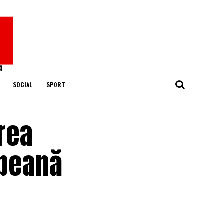
SOCIAL
SPORT
area
opeană