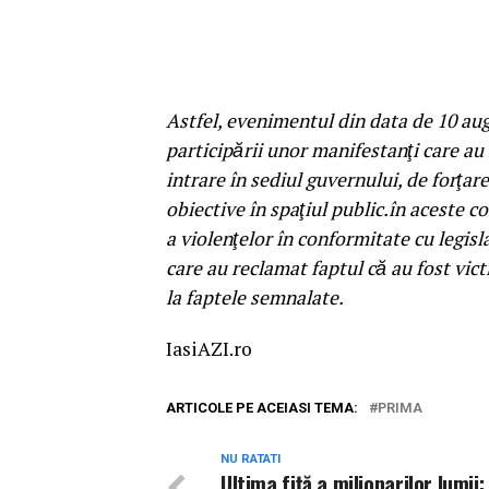
Astfel, evenimentul din data de 10 aug
participării unor manifestanţi care au 
intrare în sediul guvernului, de forţa
obiective în spaţiul public.în aceste c
a violenţelor în conformitate cu legisla
care au reclamat faptul că au fost vi
la faptele semnalate.
IasiAZI.ro
ARTICOLE PE ACEIASI TEMA:
PRIMA
NU RATATI
Ultima fiță a milionarilor lumii: