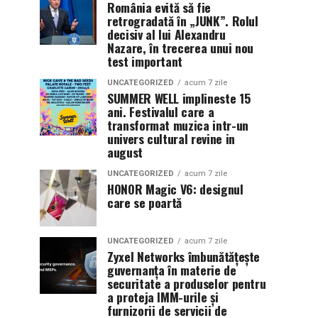
România evită să fie
retrogradată în „JUNK”. Rolul
decisiv al lui Alexandru
Nazare, în trecerea unui nou
test important
UNCATEGORIZED
acum 7 zile
SUMMER WELL implineste 15
ani. Festivalul care a
transformat muzica intr-un
univers cultural revine in
august
UNCATEGORIZED
acum 7 zile
HONOR Magic V6: designul
care se poartă
UNCATEGORIZED
acum 7 zile
Zyxel Networks îmbunătățește
guvernanța în materie de
securitate a produselor pentru
a proteja IMM-urile și
furnizorii de servicii de