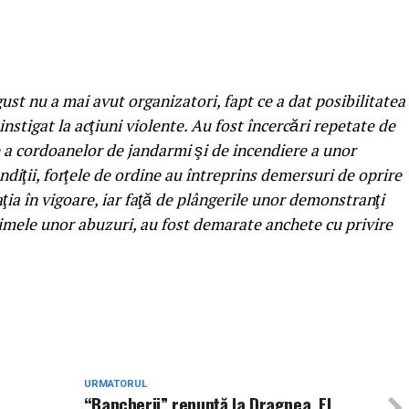
ust nu a mai avut organizatori, fapt ce a dat posibilitatea
instigat la acţiuni violente. Au fost încercări repetate de
re a cordoanelor de jandarmi şi de incendiere a unor
ondiţii, forţele de ordine au întreprins demersuri de oprire
ţia în vigoare, iar faţă de plângerile unor demonstranţi
ctimele unor abuzuri, au fost demarate anchete cu privire
URMATORUL
“Bancherii” renunţă la Dragnea. El