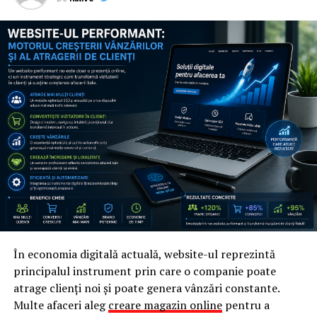
În esență, calitatea oțelului reprezintă fundația
întregului produs. Chiar dacă acest detaliu nu este
întotdeauna vizibil la prima vedere, el influențează
decisiv performanța și durata de viață a vestiarului
metalic.
Finisajele marginilor
În mobilierul metalic profesional, siguranța
utilizatorului este la fel de importantă ca rezistența
structurală. Din acest motiv, finisajele marginilor
reprezintă un detaliu esențial care diferențiază
produsele premium de variantele realizate superficial.
În economia digitală actuală, website-ul reprezintă
Procesul de debitare și prelucrare a metalului poate lăsa
principalul instrument prin care o companie poate
margini ascuțite sau bavuri periculoase dacă nu este
atrage clienți noi și poate genera vânzări constante.
realizat corespunzător. Într-un vestiar utilizat zilnic de
Multe afaceri aleg
creare magazin online
pentru a
zeci sau sute de persoane, aceste imperfecțiuni pot