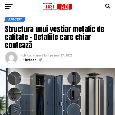
AFACERI
Structura unui vestiar metalic de
calitate – Detaliile care chiar
contează
Publicat
acum 2 luni
pe
mai 27, 2026
De
b2bseo