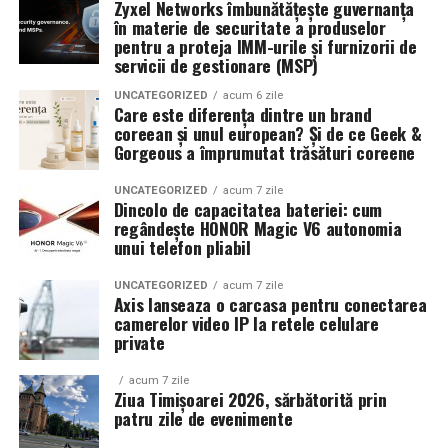
Zyxel Networks îmbunătățește guvernanța
în materie de securitate a produselor
pentru a proteja IMM-urile și furnizorii de
servicii de gestionare (MSP)
UNCATEGORIZED
acum 6 zile
Care este diferența dintre un brand
coreean și unul european? Și de ce Geek &
Gorgeous a împrumutat trăsături coreene
UNCATEGORIZED
acum 7 zile
Dincolo de capacitatea bateriei: cum
regândește HONOR Magic V6 autonomia
unui telefon pliabil
UNCATEGORIZED
acum 7 zile
Axis lanseaza o carcasa pentru conectarea
camerelor video IP la retele celulare
private
acum 7 zile
Ziua Timișoarei 2026, sărbătorită prin
patru zile de evenimente