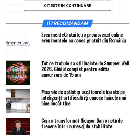
Doar un sfert din adulţii Noii Zeelande deţin o casă în
CITESTE IN CONTINUARE
proprietate, comparativ cu jumătate din populaţie în
1991, iar în ultimii cinci ani cifrele cetăţenilor fără casă
ITI RECOMANDAM
au crescut. Unii neozeelandezi sunt forţaţi să locuiască
în maşini, garaje sau sub poduri.
EvenimenteGratuite.ro promovează online
evenimentele cu acces gratuit din România
Un raport al revistei The Economist, realizat în 2017, a
arătat că Noua Zeelandă avea cele mai neaccesibile
preţuri la locuinţe din lume, cu preţurile din Auckland
Tot ce trebuie sa stii inainte de Summer Well
crescând cu 75% în ultimii patru ani.
2026. Ghidul complet pentru editia
aniversara de 15 ani
Interdicţia guvernului se aplică tuturor naţionalităţilor,
cu excepţia cumpărătorilor din Singapore şi Australia.
Mașinile de spălat și uscătoarele bazate pe
inteligență artificială îți cunosc hainele mai
IasiAZI.ro
bine decât tine
ARTICOLE PE ACEIASI TEMA:
PRIMA
Cum a transformat Nicușor Dan o notă de
trecere într-un mesaj de stabilitate
URMATORUL