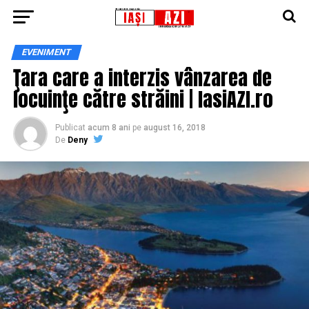
EVENIMENT
Ţara care a interzis vânzarea de
locuinţe către străini | IasiAZI.ro
Publicat
acum 8 ani
pe
august 16, 2018
De
Deny