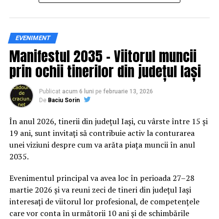
Siguranța rutieră, adusă mai
EVENIMENT
Manifestul 2035 – Viitorul muncii
aproape de comunitate
prin ochii tinerilor din județul Iași
Datele privind accidentele rutiere din România continuă
să evidențieze necesitatea unor inițiative de educație și
Publicat
acum 6 luni
pe
februarie 13, 2026
De
Baciu Sorin
prevenție. În 2025, peste 3.000 de persoane au fost
rănite grav în accidente rutiere, iar mai mult de 1.300 și-
În anul 2026, tinerii din județul Iași, cu vârste între 15 și
au pierdut viața pe șoselele din țară.
19 ani, sunt invitați să contribuie activ la conturarea
unei viziuni despre cum va arăta piața muncii în anul
În acest context, campania „Condu Prudent! Alege
2035.
Viața!” își propune să transforme informația teoretică
într-o experiență directă, prin simulări și demonstrații
Evenimentul principal va avea loc în perioada 27–28
care îi ajută pe participanți să înțeleagă concret
martie 2026 și va reuni zeci de tineri din județul Iași
impactul deciziilor luate în trafic.
interesați de viitorul lor profesional, de competențele
care vor conta în următorii 10 ani și de schimbările