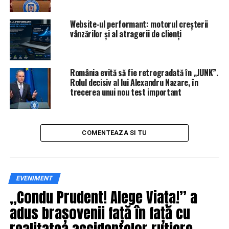
Pensiile URIAȘE ale “SPECIALILOR”! Cine sunt și câți bani
le intră în buzunar LUNAR! Explicațiile Guvernului |
IasiAZI.ro
Website-ul performant: motorul creșterii
vânzărilor și al atragerii de clienți
NU RATATI
Leonardo DiCaprio a intrat în afaceri cu un investitor
intrat recent în România | IasiAZI.ro
România evită să fie retrogradată în „JUNK”.
Rolul decisiv al lui Alexandru Nazare, în
trecerea unui nou test important
COMENTEAZA SI TU
EVENIMENT
„Condu Prudent! Alege Viața!” a
adus brașovenii față în față cu
realitatea accidentelor rutiere,