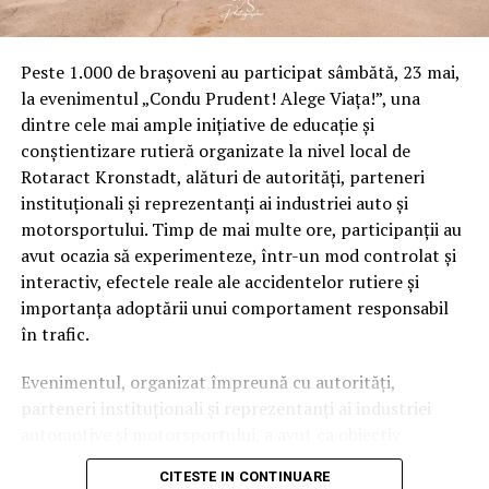
Peste 1.000 de brașoveni au participat sâmbătă, 23 mai,
la evenimentul „Condu Prudent! Alege Viața!”, una
dintre cele mai ample inițiative de educație și
conștientizare rutieră organizate la nivel local de
Rotaract Kronstadt, alături de autorități, parteneri
instituționali și reprezentanți ai industriei auto și
motorsportului. Timp de mai multe ore, participanții au
avut ocazia să experimenteze, într-un mod controlat și
interactiv, efectele reale ale accidentelor rutiere și
importanța adoptării unui comportament responsabil
în trafic.
Evenimentul, organizat împreună cu autorități,
parteneri instituționali și reprezentanți ai industriei
automotive și motorsportului, a avut ca obiectiv
principal transformarea prevenției într-o experiență
CITESTE IN CONTINUARE
practică și accesibilă publicului larg.