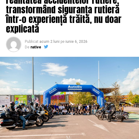
transformând siguranța rutieră
într-o experiență trăită, nu doar
explicată
Publicat
acum 2 luni
pe
iunie 6, 2026
De
native