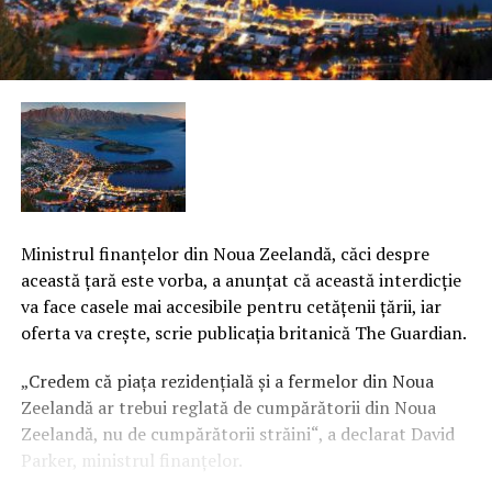
Ministrul finanţelor din Noua Zeelandă, căci despre
această ţară este vorba, a anunţat că această interdicţie
va face casele mai accesibile pentru cetăţenii ţării, iar
oferta va creşte, scrie publicaţia britanică The Guardian.
„Credem că piaţa rezidenţială şi a fermelor din Noua
Zeelandă ar trebui reglată de cumpărătorii din Noua
Zeelandă, nu de cumpărătorii străini“, a declarat David
Parker, ministrul finanţelor.