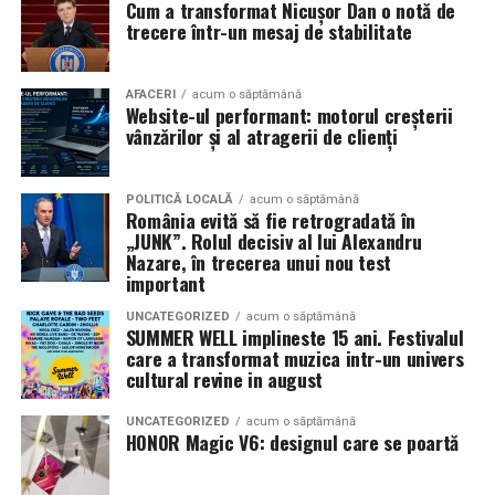
Cum a transformat Nicușor Dan o notă de
mea”
de la
Cinema City din City Park Constanța
,
de la
trecere într-un mesaj de stabilitate
18:30
, unde
regizorul Paul Decu și actrița Azaleea
Necula
, originari din Constanța și împrejurimi, vor
prezenta filmul alături de colegii lor
Ioana State,
AFACERI
acum o săptămână
Website-ul performant: motorul creșterii
Alexandra Răduță și Gabriel Vatavu.
vânzărilor și al atragerii de clienți
Cinema City Shopping City Galați
invită spectatorii
pe
12 februarie de la 18:30
la întâlnirea cu actrițele
Ioana
POLITICĂ LOCALĂ
acum o săptămână
România evită să fie retrogradată în
State și Azaleea Necula și regizorul Paul Decu.
„JUNK”. Rolul decisiv al lui Alexandru
Nazare, în trecerea unui nou test
Pe 13 februarie la ora 18:30
, spectatorii din
Iași
sunt
important
invitați la proiecția specială din
Cinema City Iulius
UNCATEGORIZED
acum o săptămână
Mall
, alături de regizorul
Paul Decu
și de
SUMMER WELL implineste 15 ani. Festivalul
actorii
Gabriel Vatavu, Sergiu Costache, Azaleea
care a transformat muzica intr-un univers
cultural revine in august
Necula, Alexandra Răduță.
UNCATEGORIZED
acum o săptămână
De „Ziua Îndrăgostiților”, pe
14 februarie, în Cinema
HONOR Magic V6: designul care se poartă
City Iulius Mall Suceava, de la 18:30
, spectatorii sunt
invitați la film alături de regizorul
Paul Decu
și de