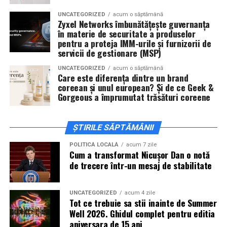
actorii
Sergiu Costache, Vlad si Oana Gherman,
UNCATEGORIZED
acum o săptămână
Alexandra Răduță.
Zyxel Networks îmbunătățește guvernanța
în materie de securitate a produselor
Cineplexx Băneasa Shopping City
pentru a proteja IMM-urile și furnizorii de
servicii de gestionare (MSP)
București
găzduiește o proiecție specială în prezența
întregii echipe pe
15 februarie, de la 17:30.
UNCATEGORIZED
acum o săptămână
Care este diferența dintre un brand
coreean și unul european? Și de ce Geek &
În
Craiova
, regizorul
Paul Decu
și actorii
Sergiu
Gorgeous a împrumutat trăsături coreene
Costache, Azaleea Necula și Oana Gherman
vor
ajunge la cinematograful
Inspire VIP Electroputere
Mall pe 16 februarie de la ora 18:00
.
ȘTIRILE SĂPTĂMÂNII
Actorii
Vlad Gherman, Oana Gherman și Ioana
POLITICĂ LOCALĂ
acum 7 zile
Cum a transformat Nicușor Dan o notă
Ginghină
vin la întâlnirea cu publicul din
Cinema City
de trecere într-un mesaj de stabilitate
Vivo! Pitești pe 17 februarie, de la 18:30
și vor
participa la o discuție după proiecție, alături de
regizorul
Paul Decu.
UNCATEGORIZED
acum 4 zile
Tot ce trebuie sa stii inainte de Summer
Well 2026. Ghidul complet pentru editia
Caravana
„În pielea mea”
ajunge la
Cinema City
aniversara de 15 ani